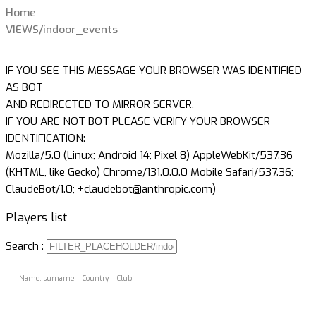
Home
VIEWS/indoor_events
IF YOU SEE THIS MESSAGE YOUR BROWSER WAS IDENTIFIED
AS BOT
AND REDIRECTED TO MIRROR SERVER.
IF YOU ARE NOT BOT PLEASE VERIFY YOUR BROWSER
IDENTIFICATION:
Mozilla/5.0 (Linux; Android 14; Pixel 8) AppleWebKit/537.36
(KHTML, like Gecko) Chrome/131.0.0.0 Mobile Safari/537.36;
ClaudeBot/1.0; +claudebot@anthropic.com)
Players list
Search :
Name, surname
Country
Club