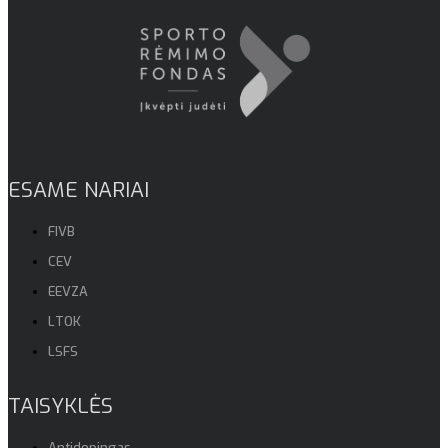
ESAME NARIAI
FIVB
CEV
EEVZA
LTOK
LSFS
TAISYKLĖS
Antidopingas