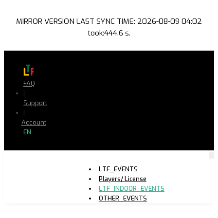
MIRROR VERSION LAST SYNC TIME: 2026-08-09 04:02
took:444.6 s.
FAQ
|
Support
|
Account
EN
LTF_EVENTS
Players/ License
LTF_INDOOR_EVENTS
OTHER_EVENTS