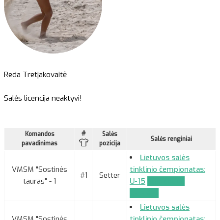
Reda Tretjakovaitė
Salės licencija neaktyvi!
#
Komandos
Salės
Salės renginiai
pavadinimas
pozicija
Lietuvos salės
VMSM "Sostinės
tinklinio čempionatas:
#1
Setter
tauras" - 1
U-15
Komandos
paraiška
Lietuvos salės
VMSM "Sostinės
tinklinio čempionatas: