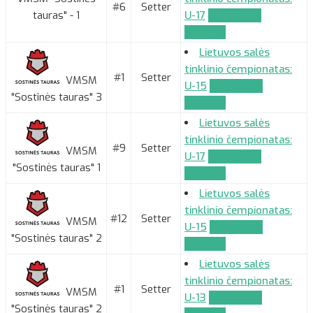
#6
Setter
tauras" - 1
U-17
Komandos
paraiška
Lietuvos salės
tinklinio čempionatas:
#1
Setter
VMSM
U-15
Komandos
"Sostinės tauras" 3
paraiška
Lietuvos salės
tinklinio čempionatas:
#9
Setter
VMSM
U-17
Komandos
"Sostinės tauras" 1
paraiška
Lietuvos salės
tinklinio čempionatas:
#12
Setter
VMSM
U-15
Komandos
"Sostinės tauras" 2
paraiška
Lietuvos salės
tinklinio čempionatas:
#1
Setter
VMSM
U-13
Komandos
"Sostinės tauras" 2