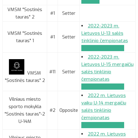
paraiška
VMSM "Sostinės
#1
Setter
tauras" 2
2022-2023 m.
VMSM "Sostinės
Lietuvos U-13 salės
#1
Setter
tauras" 1
tinklinio čempionatas
Komandos paraiška
2022-2023 m.
Lietuvos U-15 mergaičių
#11
Setter
salės tinklinio
VMSM
čempionatas
"Sostinės tauras" 2
Komandos paraiška
2022 m. Lietuvos
Vilniaus miesto
vaikų U-14 mergaičių
sporto mokykla
#2
Opposite
salės tinklinio
"Sostinės tauras"-2
čempionatas
U-14M
Komandos paraiška
2022 m. Lietuvos
Vilniaus miesto