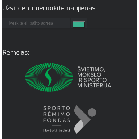
Užsiprenumeruokite naujienas
Rėmėjas: