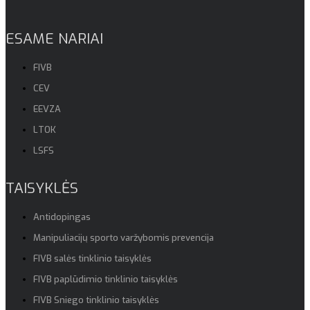
ESAME NARIAI
FIVB
CEV
EEVZA
LTOK
LSFS
TAISYKLĖS
Antidopingas
Manipuliacijų sporto varžybomis prevencija
FIVB salės tinklinio taisyklės
FIVB paplūdimio tinklinio taisyklės
FIVB Sniego tinklinio taisyklės