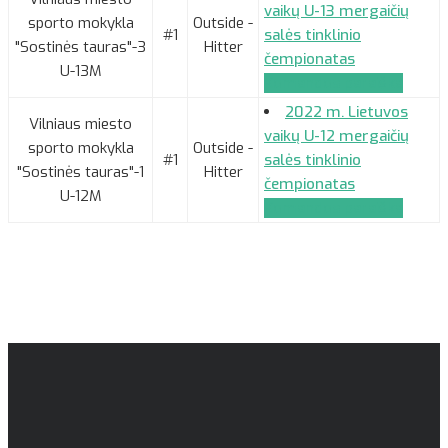
vaikų U-13 mergaičių
sporto mokykla
Outside -
#1
salės tinklinio
"Sostinės tauras"-3
Hitter
čempionatas
U-13M
Komandos paraiška
2022 m. Lietuvos
Vilniaus miesto
vaikų U-12 mergaičių
sporto mokykla
Outside -
#1
salės tinklinio
"Sostinės tauras"-1
Hitter
čempionatas
U-12M
Komandos paraiška