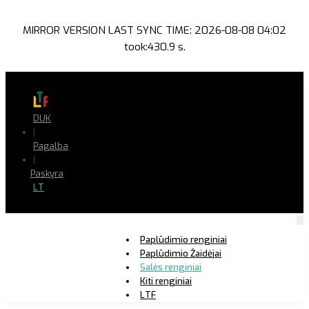
MIRROR VERSION LAST SYNC TIME: 2026-08-08 04:02
took:430.9 s.
DUK
|
Pagalba
|
Paskyra
LT
Paplūdimio renginiai
Paplūdimio Žaidėjai
Salės renginiai
Kiti renginiai
LTF