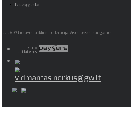
Teisėjų gestai
2026 © Lietuvos tinklinio federacija Visos teisės saugomos
Saugus
atsiskaitymas