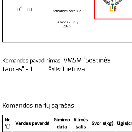
LČ - 01
Komandos paraiška
Sezonas 2025 /
2026
: VMSM "Sostinės
Komandos pavadinimas
tauras" - 1
: Lietuva
Šalis
Komandos narių sąrašas
Nr.
Gimimo
Kilmės
Vardas pavardė
Svoris(kg)
Ūgis(c
data
šalis