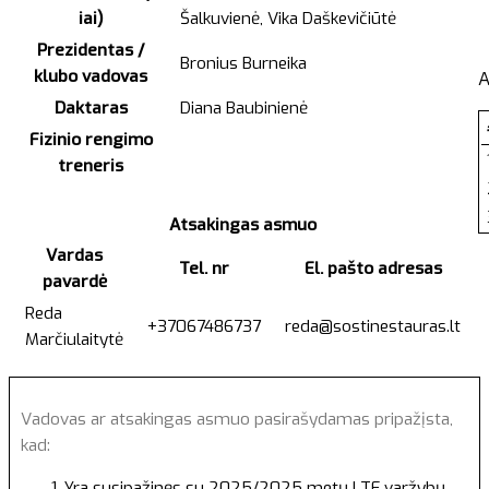
iai)
Šalkuvienė, Vika Daškevičiūtė
Prezidentas /
Bronius Burneika
klubo vadovas
A
Daktaras
Diana Baubinienė
Fizinio rengimo
treneris
Atsakingas asmuo
Vardas
Tel. nr
El. pašto adresas
pavardė
Reda
+37067486737
reda@sostinestauras.lt
Marčiulaitytė
Vadovas ar atsakingas asmuo pasirašydamas pripažįsta,
kad:
Yra susipažinęs su 2025/2025 metų LTF varžybų