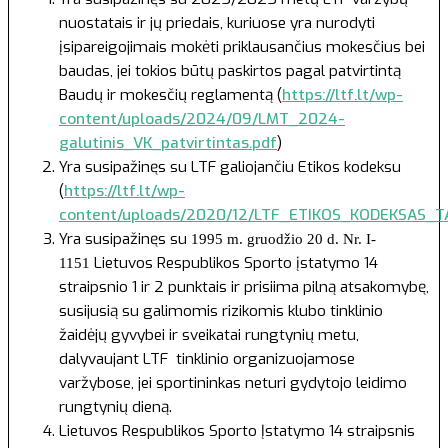
nuostatais ir jų priedais, kuriuose yra nurodyti
įsipareigojimais mokėti priklausančius mokesčius bei
baudas, jei tokios būtų paskirtos pagal patvirtintą
Baudų ir mokesčių reglamentą (
https://ltf.lt/wp-
content/uploads/2024/09/LMT_2024-
galutinis_VK_patvirtintas.pdf
)
Yra susipažinęs su LTF galiojančiu Etikos kodeksu
(
https://ltf.lt/wp-
content/uploads/2020/12/LTF_ETIKOS_KODEKSAS_TA
Yra susipažinęs su
1995 m. gruodžio 20 d. Nr. I-
Lietuvos Respublikos Sporto įstatymo 14
1151
straipsnio 1 ir 2 punktais ir prisiima pilną atsakomybę,
susijusią su galimomis rizikomis klubo tinklinio
žaidėjų gyvybei ir sveikatai rungtynių metu,
dalyvaujant LTF tinklinio organizuojamose
varžybose, jei sportininkas neturi gydytojo leidimo
rungtynių dieną.
Lietuvos Respublikos Sporto Įstatymo
14 straipsnis