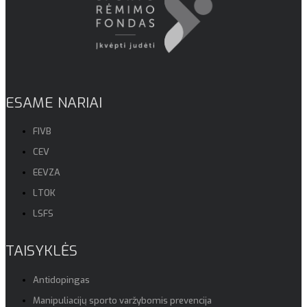
ESAME NARIAI
FIVB
CEV
EEVZA
LTOK
LSFS
TAISYKLĖS
Antidopingas
Manipuliacijų sporto varžybomis prevencija