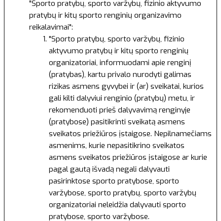
"Sporto pratybų, sporto varžybų, fizinio aktyvumo
pratybų ir kitų sporto renginių organizavimo
reikalavimai":
"Sporto pratybų, sporto varžybų, fizinio
aktyvumo pratybų ir kitų sporto renginių
organizatoriai, informuodami apie renginį
(pratybas), kartu privalo nurodyti galimas
rizikas asmens gyvybei ir (ar) sveikatai, kurios
gali kilti dalyviui renginio (pratybų) metu, ir
rekomenduoti prieš dalyvavimą renginyje
(pratybose) pasitikrinti sveikatą asmens
sveikatos priežiūros įstaigose. Nepilnamečiams
asmenims, kurie nepasitikrino sveikatos
asmens sveikatos priežiūros įstaigose ar kurie
pagal gautą išvadą negali dalyvauti
pasirinktose sporto pratybose, sporto
varžybose, sporto pratybų, sporto varžybų
organizatoriai neleidžia dalyvauti sporto
pratybose, sporto varžybose.