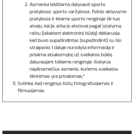
Asmeniui leidžiama dalyvauti sporto
pratybose, sporto varžybose, fizinio aktyvumo
pratybose ir kitame sporto renginyje tik tuo
atveju, kai jis arba jo atstovai pagal įstatymą
raštu (įskaitant elektroninį būdą) deklaruoja,
kad buvo supažindintas (supažindinti) su šio
straipsnio 1 dalyje nurodyta informacija ir
prisiima atsakomybę už sveikatos būklę
dalyvaujant tokiame renginyje, išskyrus
nepilnamečius asmenis, kuriems sveikatos
tikrinimas yra privalomas."
Sutinka, kad renginys būtų fotografuojamas ir
filmuojamas.