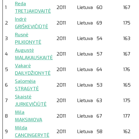
Reda
1
2011
Lietuva
60
167
TRETJAKOVAITĖ
Indrė
2
2011
Lietuva
69
175
GRIŠKEVIČIŪTĖ
Rusnė
3
2011
Lietuva
54
163
PILKIONYTĖ
Augustė
4
2011
Lietuva
57
167
MALAKAUSKAITĖ
Vakarė
5
2011
Lietuva
64
176
DAILYDŽIONYTĖ
Salomėja
6
2011
Lietuva
53
165
STRAGYTĖ
Skaistė
7
2011
Lietuva
63
175
JURKEVIČIŪTĖ
Mila
8
2011
Lietuva
67
177
MAKSIMOVA
Milda
9
2011
Lietuva
58
162
CANCINGERYTĖ