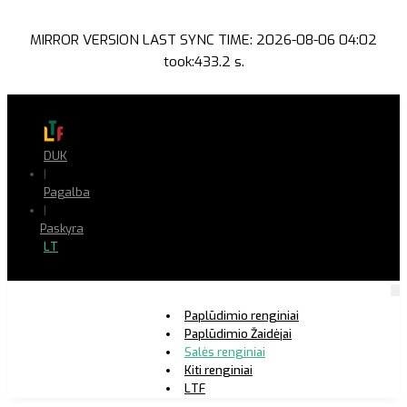
MIRROR VERSION LAST SYNC TIME: 2026-08-06 04:02
took:433.2 s.
DUK
|
Pagalba
|
Paskyra
LT
Paplūdimio renginiai
Paplūdimio Žaidėjai
Salės renginiai
Kiti renginiai
LTF