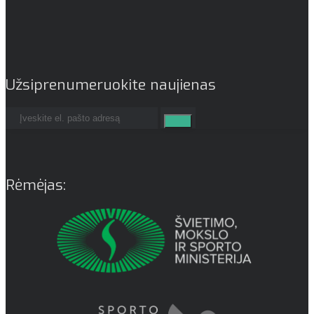
Užsiprenumeruokite naujienas
Rėmėjas: