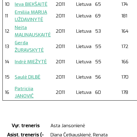
10
Ieva BIEKŠAITĖ
2011
Lietuva
65
174
Emilija MARIJA
11
2011
Lietuva
69
181
UŽDAVINYTĖ
Neita
12
2011
Lietuva
53
164
MALINAUSKAITĖ
Gerda
13
2011
Lietuva
55
172
ŽURAVSKYTĖ
14
Indrė MIEŽYTĖ
2011
Lietuva
55
166
15
Saulė DILBĖ
2011
Lietuva
56
170
Patricija
16
2011
Lietuva
60
178
JANOVIČ
Vyr. treneris
Asta Jansonienė
Asist. treneris (-
Diana Četkauskienė, Renata