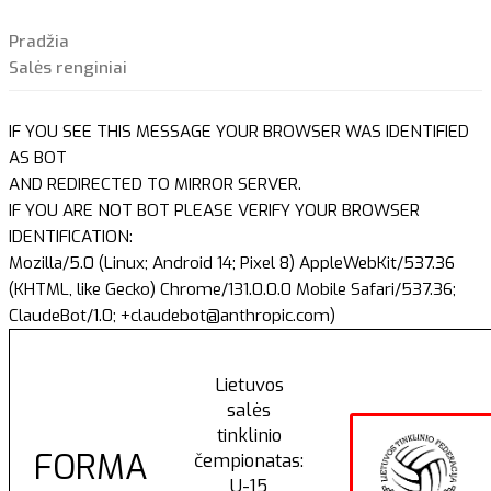
Pradžia
Salės renginiai
IF YOU SEE THIS MESSAGE YOUR BROWSER WAS IDENTIFIED
AS BOT
AND REDIRECTED TO MIRROR SERVER.
IF YOU ARE NOT BOT PLEASE VERIFY YOUR BROWSER
IDENTIFICATION:
Mozilla/5.0 (Linux; Android 14; Pixel 8) AppleWebKit/537.36
(KHTML, like Gecko) Chrome/131.0.0.0 Mobile Safari/537.36;
ClaudeBot/1.0; +claudebot@anthropic.com)
Lietuvos
salės
tinklinio
FORMA
čempionatas:
U-15