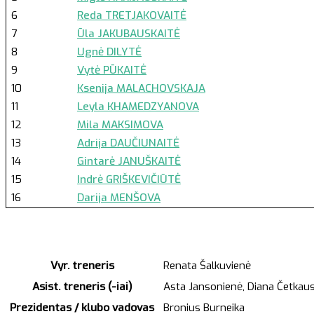
6
Reda TRETJAKOVAITĖ
7
Ūla JAKUBAUSKAITĖ
8
Ugnė DILYTĖ
9
Vytė PŪKAITĖ
10
Ksenija MALACHOVSKAJA
11
Leyla KHAMEDZYANOVA
12
Mila MAKSIMOVA
13
Adrija DAUČIUNAITĖ
14
Gintarė JANUŠKAITĖ
15
Indrė GRIŠKEVIČIŪTĖ
16
Darija MENŠOVA
Vyr. treneris
Renata Šalkuvienė
Asist. treneris (-iai)
Asta Jansonienė, Diana Četkaus
Prezidentas / klubo vadovas
Bronius Burneika