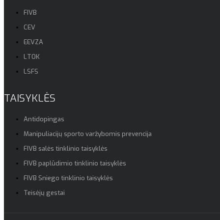
FIVB
CEV
EEVZA
LTOK
LSFS
TAISYKLĖS
Antidopingas
Manipuliacijų sporto varžybomis prevencija
FIVB salės tinklinio taisyklės
FIVB paplūdimio tinklinio taisyklės
FIVB Sniego tinklinio taisyklės
Teisėjų gestai