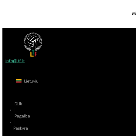
M
info@ltf.lt
Lietuvių
DUK
|
Pagalba
|
Paskyra