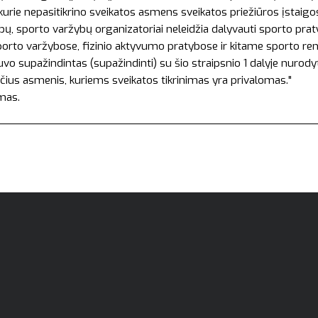
rie nepasitikrino sveikatos asmens sveikatos priežiūros įstaigose
ų, sporto varžybų organizatoriai neleidžia dalyvauti sporto pra
rto varžybose, fizinio aktyvumo pratybose ir kitame sporto rengin
buvo supažindintas (supažindinti) su šio straipsnio 1 dalyje nurod
čius asmenis, kuriems sveikatos tikrinimas yra privalomas."
amas.