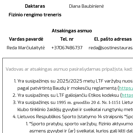
Daktaras
Diana Baubinienė
Fizinio rengimo treneris
Atsakingas asmuo
Vardas pavardė
Tel. nr
El. pašto adresas
Reda Marčiulaitytė
+37067486737
reda@sostinestauras.
Vadovas ar atsakingas asmuo pasirašydamas pripažįsta, kad
Yra susipažinęs su 2025/2025 metų LTF varžybų nuostatai
pagal patvirtintą Baudų ir mokesčių reglamentą (
https:
Yra susipažinęs su LTF galiojančiu Etikos kodeksu (
http
Yra susipažinęs su
Lietu
1995 m. gruodžio 20 d. Nr. I-1151
klubo tinklinio žaidėjų gyvybei ir sveikatai rungtynių m
Lietuvos Respublikos Sporto Įstatymo
14 straipsnis "Sp
"Sporto pratybų, sporto varžybų, fizinio aktyvumo 
asmens gyvybei ir (ar) sveikatai, kurios gali kilti