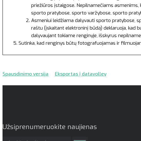
priežiūros įstaigose. Nepilnamečiams asmenims, ku
sporto pratybose, sporto varžybose, sporto pratyb
Asmeniui leidžiama dalyvauti sporto pratybose, spo
raštu (įskaitant elektroninį būdą) deklaruoja, kad 
dalyvaujant tokiame renginyje, išskyrus nepilname
Sutinka, kad renginys būtų fotografuojamas ir filmuoj
Spausdinimo versija
Eksportas į datavolley
Užsiprenumeruokite naujienas