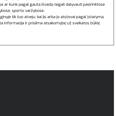
 ar kurie pagal gautą išvadą negali dalyvauti pasirinktose
tybose, sporto varžybose.
yje tik tuo atveju, kai jis arba jo atstovai pagal įstatymą
yta informacija ir prisiima atsakomybę už sveikatos būklę