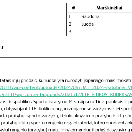
#
Marškinėliai
1
Raudona
2
Juoda
3
-
lt
:
s ir jų priedais, kuriuose yra nurodyti įsipareigojimais mokėti 
//ltf.lt/wp-content/uploads/2024/09/LMT_2024-galutinis_VK
s://ltf.lt/wp-content/uploads/2020/12/LTF_ETIKOS_KODEKSA
vos Respublikos Sporto įstatymo 14 straipsnio 1 ir 2 punktais ir 
etu, dalyvaujant LTF tinklinio organizuojamose varžybose, jei spor
orto pratybų, sporto varžybų, fizinio aktyvumo pratybų ir kitų sp
pratybų ir kitų sporto renginių organizatoriai, informuodami apie 
 dalyviui renginio (pratybų) metu, ir rekomenduoti prieš dalyvavimą