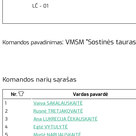
LČ - 01
: VMSM "Sostinės tau
Komandos pavadinimas
Komandos narių sąrašas
Nr.
Vardas pavardė
1
Vaiva SAKALAUSKAITĖ
2
Rusnė TRETJAKOVAITĖ
3
Ana LUKRECIJA ČEKAUSKAITĖ
4
Eglė VYTULYTĖ
5
Miglė NARIJAUSKAITĖ