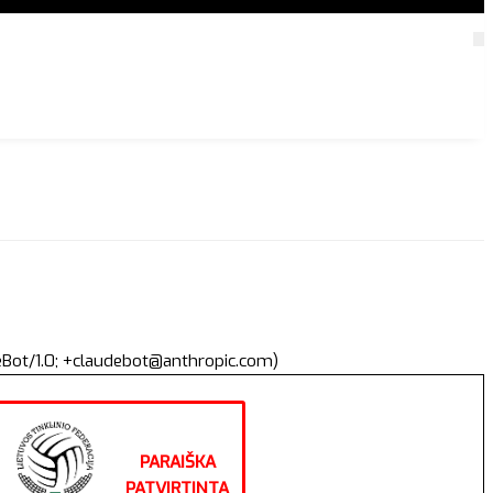
deBot/1.0; +claudebot@anthropic.com)
PARAIŠKA
PATVIRTINTA