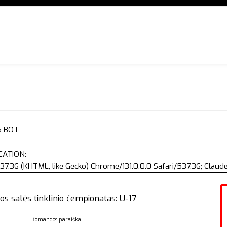
S BOT
CATION:
37.36 (KHTML, like Gecko) Chrome/131.0.0.0 Safari/537.36; Clau
os salės tinklinio čempionatas: U-17
Komandos paraiška