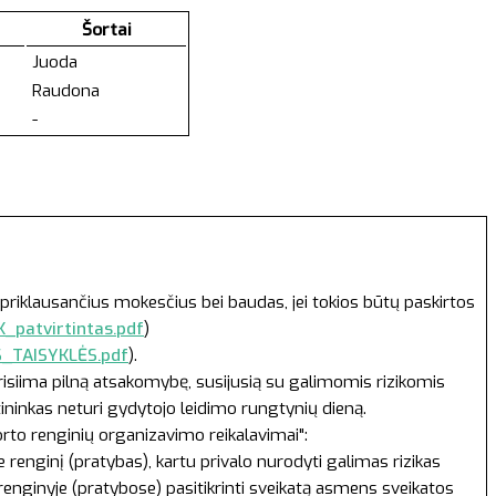
Šortai
Juoda
Raudona
-
priklausančius mokesčius bei baudas, jei tokios būtų paskirtos
_patvirtintas.pdf
)
S_TAISYKLĖS.pdf
).
prisiima pilną atsakomybę, susijusią su galimomis rizikomis
tininkas neturi gydytojo leidimo rungtynių dieną.
orto renginių organizavimo reikalavimai":
renginį (pratybas), kartu privalo nurodyti galimas rizikas
 renginyje (pratybose) pasitikrinti sveikatą asmens sveikatos