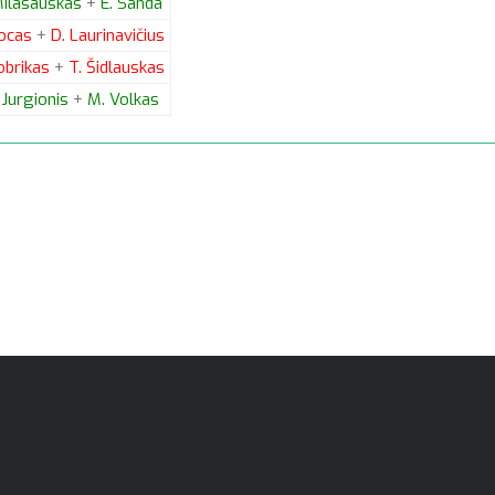
ilasauskas
+
E.
Sanda
ocas
+
D.
Laurinavičius
brikas
+
T.
Šidlauskas
Jurgionis
+
M.
Volkas