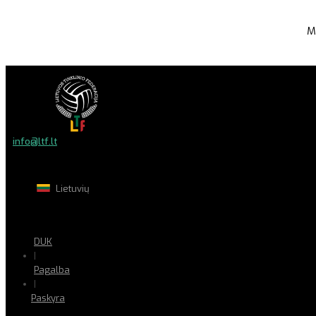
M
info@ltf.lt
Lietuvių
DUK
|
Pagalba
|
Paskyra