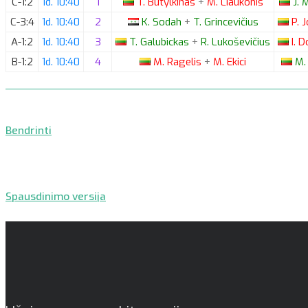
C-1:2
1d. 10:40
1
T.
Butylkinas
+
M.
Liaukonis
J.
M
C-3:4
1d. 10:40
2
K.
Sodah
+
T.
Grincevičius
P.
J
A-1:2
1d. 10:40
3
T.
Galubickas
+
R.
Lukoševičius
I.
Do
B-1:2
1d. 10:40
4
M.
Ragelis
+
M.
Ekici
M.
Bendrinti
Spausdinimo versija