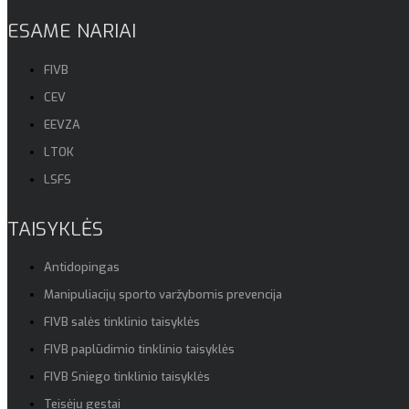
ESAME NARIAI
FIVB
CEV
EEVZA
LTOK
LSFS
TAISYKLĖS
Antidopingas
Manipuliacijų sporto varžybomis prevencija
FIVB salės tinklinio taisyklės
FIVB paplūdimio tinklinio taisyklės
FIVB Sniego tinklinio taisyklės
Teisėjų gestai