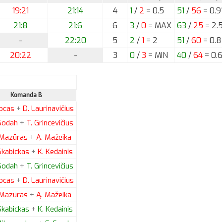
19:21
21:14
4
1
/
2
= 0.5
51
/
56
= 0.9
21:8
21:6
6
3
/
0
= MAX
63
/
25
= 2.
-
22:20
5
2
/
1
= 2
51
/
60
= 0.
20:22
-
3
0
/
3
= MIN
40
/
64
= 0.
Komanda B
ocas
+
D.
Laurinavičius
odah
+
T.
Grincevičius
Mazūras
+
Ą.
Mažeika
kabickas
+
K.
Kedainis
odah
+
T.
Grincevičius
ocas
+
D.
Laurinavičius
Mazūras
+
Ą.
Mažeika
kabickas
+
K.
Kedainis