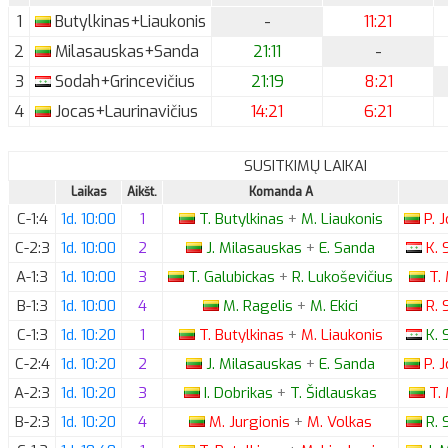
1
Butylkinas+Liaukonis
-
11:21
2
Milasauskas+Sanda
21:11
-
3
Sodah+Grincevičius
21:19
8:21
4
Jocas+Laurinavičius
14:21
6:21
SUSITKIMŲ LAIKAI
Laikas
Aikšt.
Komanda A
C-1:4
1d. 10:00
1
T.
Butylkinas
+
M.
Liaukonis
P.
J
C-2:3
1d. 10:00
2
J.
Milasauskas
+
E.
Sanda
K.
S
A-1:3
1d. 10:00
3
T.
Galubickas
+
R.
Lukoševičius
T.
B-1:3
1d. 10:00
4
M.
Ragelis
+
M.
Ekici
R.
S
C-1:3
1d. 10:20
1
T.
Butylkinas
+
M.
Liaukonis
K.
S
C-2:4
1d. 10:20
2
J.
Milasauskas
+
E.
Sanda
P.
J
A-2:3
1d. 10:20
3
I.
Dobrikas
+
T.
Šidlauskas
T.
B-2:3
1d. 10:20
4
M.
Jurgionis
+
M.
Volkas
R.
S