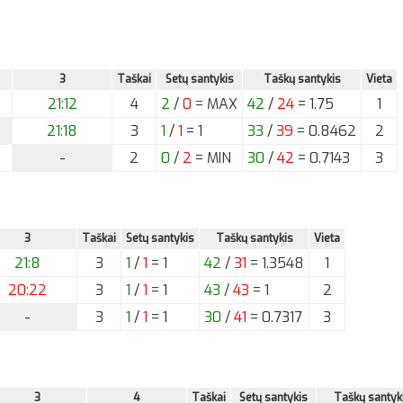
3
Taškai
Setų santykis
Taškų santykis
Vieta
21:12
4
2
/
0
= MAX
42
/
24
= 1.75
1
21:18
3
1
/
1
= 1
33
/
39
= 0.8462
2
-
2
0
/
2
= MIN
30
/
42
= 0.7143
3
3
Taškai
Setų santykis
Taškų santykis
Vieta
21:8
3
1
/
1
= 1
42
/
31
= 1.3548
1
20:22
3
1
/
1
= 1
43
/
43
= 1
2
-
3
1
/
1
= 1
30
/
41
= 0.7317
3
3
4
Taškai
Setų santykis
Taškų santyk