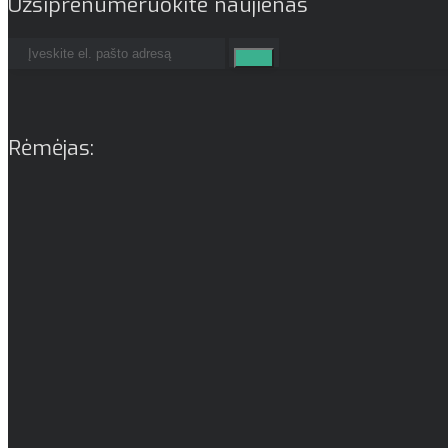
Užsiprenumeruokite naujienas
Rėmėjas: