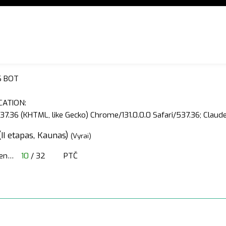
S BOT
CATION:
37.36 (KHTML, like Gecko) Chrome/131.0.0.0 Safari/537.36; Clau
(II etapas, Kaunas)
(Vyrai)
en
…
10
/ 32
PTČ