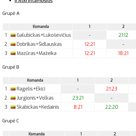
II Atkrintamosios
Grupė A
Komanda
1
2
1
Galubickas+Lukoševičius
-
21:12
2
Dobrikas+Šidlauskas
12:21
-
3
Mazūras+Mažeika
12:21
18:21
Grupė B
Komanda
1
2
1
Ragelis+Ekici
-
21:23
2
Jurgionis+Volkas
23:21
-
3
Skabickas+Kedainis
8:21
22:20
Grupė C
Komanda
1
2