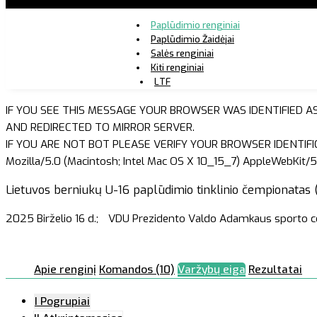
Paplūdimio renginiai
Paplūdimio Žaidėjai
Salės renginiai
Kiti renginiai
LTF
IF YOU SEE THIS MESSAGE YOUR BROWSER WAS IDENTIFIED A
AND REDIRECTED TO MIRROR SERVER.
IF YOU ARE NOT BOT PLEASE VERIFY YOUR BROWSER IDENTIFI
Mozilla/5.0 (Macintosh; Intel Mac OS X 10_15_7) AppleWebKit/5
Lietuvos berniukų U-16 paplūdimio tinklinio čempionatas 
2025 Birželio 16 d.;
VDU Prezidento Valdo Adamkaus sporto c
Apie renginį
Komandos (10)
Varžybų eiga
Rezultatai
I Pogrupiai