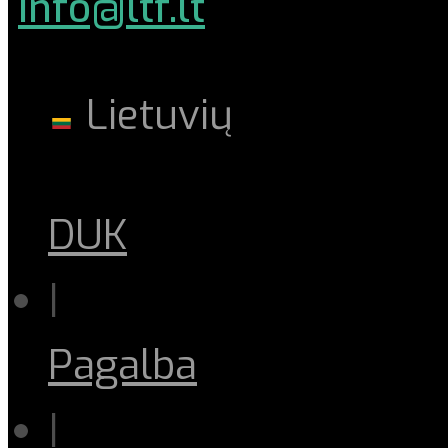
info@ltf.lt
Lietuvių
DUK
|
Pagalba
|