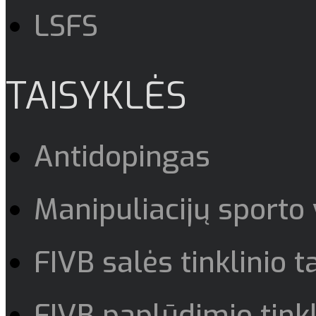
LSFS
TAISYKLĖS
Antidopingas
Manipuliacijų sporto
FIVB salės tinklinio t
FIVB paplūdimio tinkl