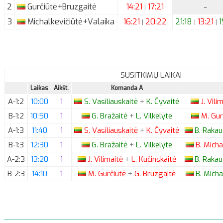
2
Gurčiūtė+Bruzgaitė
14:21
17:21
-
|
3
Michalkevičiūtė+Valaika
16:21
20:22
21:18
13:21
1
|
|
|
SUSITKIMŲ LAIKAI
Laikas
Aikšt.
Komanda A
A-1:2
10:00
1
S.
Vasiliauskaitė
+
K.
Čyvaitė
J.
Vili
B-1:2
10:50
1
G.
Bražaitė
+
L.
Vilkelyte
M.
Gur
A-1:3
11:40
1
S.
Vasiliauskaitė
+
K.
Čyvaitė
B.
Rakau
B-1:3
12:30
1
G.
Bražaitė
+
L.
Vilkelyte
B.
Micha
A-2:3
13:20
1
J.
Vilimaitė
+
L.
Kučinskaitė
B.
Rakau
B-2:3
14:10
1
M.
Gurčiūtė
+
G.
Bruzgaitė
B.
Micha