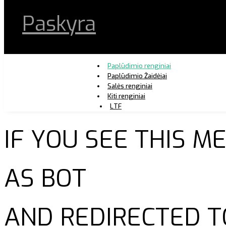
Paskyra
Paplūdimio renginiai
Paplūdimio Žaidėjai
Salės renginiai
Kiti renginiai
LTF
IF YOU SEE THIS 
AS BOT
AND REDIRECTED T