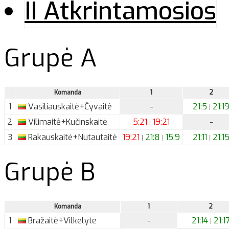
II Atkrintamosios
Grupė A
Komanda
1
2
1
Vasiliauskaitė+Čyvaitė
-
21:5
21:1
|
2
Vilimaitė+Kučinskaitė
5:21
19:21
-
|
3
Rakauskaitė+Nutautaitė
19:21
21:8
15:9
21:11
21:1
|
|
|
Grupė B
Komanda
1
2
1
Bražaitė+Vilkelyte
-
21:14
21:1
|