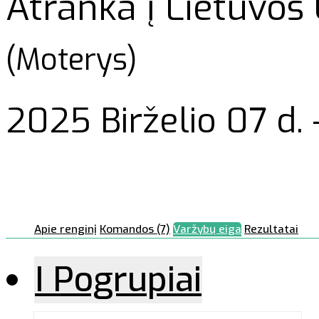
Atranka į Lietuvos 
(Moterys)
2025 Birželio 07 d. 
Apie renginį
Komandos (7)
Varžybų eiga
Rezultatai
I Pogrupiai