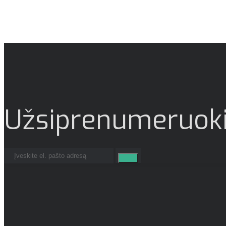
Užsiprenumeruoki