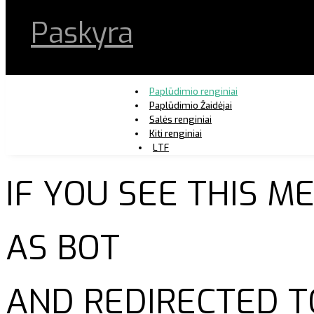
Paskyra
Paplūdimio renginiai
Paplūdimio Žaidėjai
Salės renginiai
Kiti renginiai
LTF
IF YOU SEE THIS 
AS BOT
AND REDIRECTED T