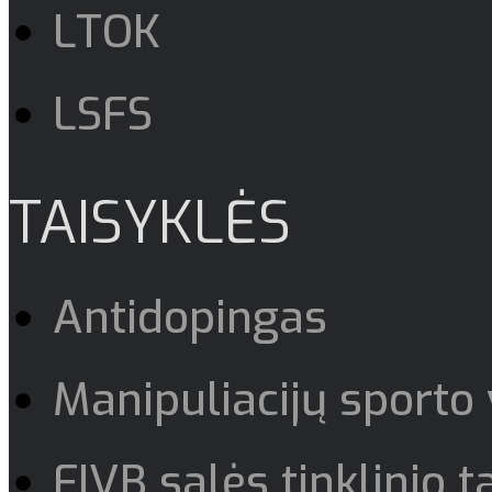
LTOK
LSFS
TAISYKLĖS
Antidopingas
Manipuliacijų sporto
FIVB salės tinklinio t