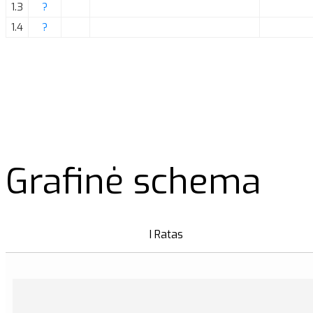
1.3
?
1.4
?
Grafinė schema
I Ratas