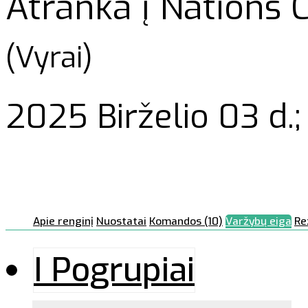
Atranka į Nations 
(Vyrai)
2025 Birželio 03 d.;
Apie renginį
Nuostatai
Komandos (10)
Varžybų eiga
Re
I Pogrupiai