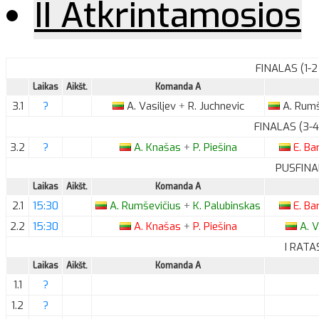
II Atkrintamosios
FINALAS (1-2
Laikas
Aikšt.
Komanda A
3.1
?
A.
Vasiljev
+
R.
Juchnevic
A.
Rumš
FINALAS (3-4
3.2
?
A.
Knašas
+
P.
Piešina
E.
Ba
PUSFINA
Laikas
Aikšt.
Komanda A
2.1
15:30
A.
Rumševičius
+
K.
Palubinskas
E.
Ba
2.2
15:30
A.
Knašas
+
P.
Piešina
A.
V
I RATA
Laikas
Aikšt.
Komanda A
1.1
?
1.2
?