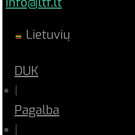
info@ltf.lt
Lietuvių
DUK
|
Pagalba
|