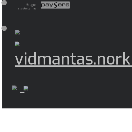
Saugus
atsiskaitymas