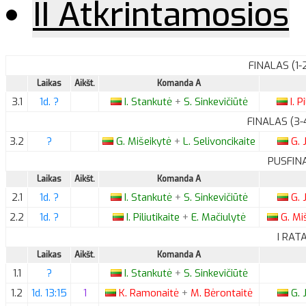
II Atkrintamosios
FINALAS (1-
Laikas
Aikšt.
Komanda A
3.1
1d. ?
I.
Stankutė
+
S.
Sinkevičiūtė
I.
Pi
FINALAS (3-
3.2
?
G.
Mišeikytė
+
L.
Selivoncikaite
G.
J
PUSFINA
Laikas
Aikšt.
Komanda A
2.1
1d. ?
I.
Stankutė
+
S.
Sinkevičiūtė
G.
J
2.2
1d. ?
I.
Piliutikaite
+
E.
Mačiulytė
G.
Miš
I RAT
Laikas
Aikšt.
Komanda A
1.1
?
I.
Stankutė
+
S.
Sinkevičiūtė
1.2
1d. 13:15
1
K.
Ramonaitė
+
M.
Bėrontaitė
G.
J