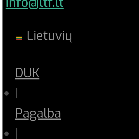
info@ltf.lt
Lietuvių
DUK
|
Pagalba
|