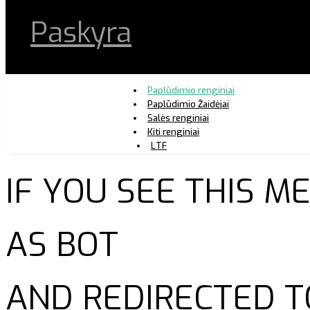
Paskyra
Paplūdimio renginiai
Paplūdimio Žaidėjai
Salės renginiai
Kiti renginiai
LTF
IF YOU SEE THIS 
AS BOT
AND REDIRECTED T