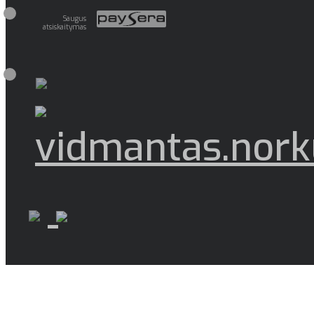
Saugus
atsiskaitymas