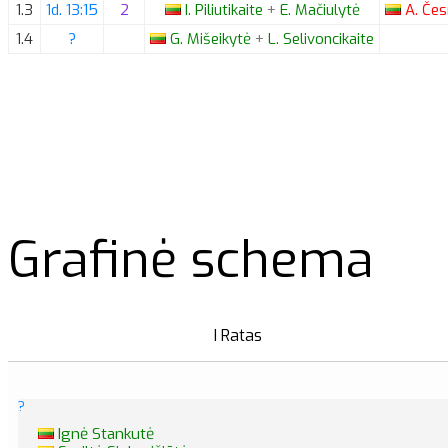
1.3
1d. 13:15
2
I.
Piliutikaite
+
E.
Mačiulytė
A.
Čes
1.4
?
G.
Mišeikytė
+
L.
Selivoncikaite
Grafinė schema
I Ratas
?
Ignė Stankutė