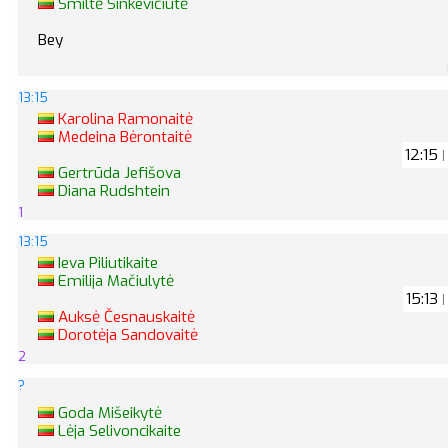
Smiltė Sinkevičiūtė
Bey
13:15
Karolina Ramonaitė
Medeina Bėrontaitė
12:15
|
Gertrūda Jefišova
Diana Rudshtein
1
13:15
Ieva Piliutikaite
Emilija Mačiulytė
15:13
|
Auksė Česnauskaitė
Dorotėja Sandovaitė
2
?
Goda Mišeikytė
Lėja Selivoncikaite