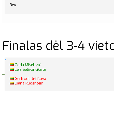
Bey
Finalas dėl 3-4 viet
?
Goda Mišeikytė
Lėja Selivoncikaite
Gertrūda Jefišova
Diana Rudshtein