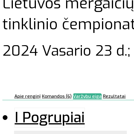
Lietuvos mergaičių
tinklinio čempiona
2024 Vasario 23 d.;
Apie renginį
Komandos (6)
Varžybų eiga
Rezultatai
I Pogrupiai