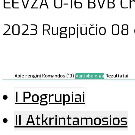
EEVZA U-16 BVB C
2023 Rugpjūčio 08 d
Apie renginį
Komandos (13)
Varžybų eiga
Rezultatai
I Pogrupiai
II Atkrintamosios