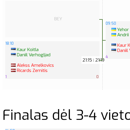
BEY
09:50
Yehor
Andrii
18:10
Kaur K
Kaur Koitla
Daniil
Daniil Verhogljad
4
21:15
21:19
|
Alekss Amelkovics
Ricards Zemitis
1
0
Finalas dėl 3-4 viet