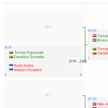
BEY
09:50
Tomas
Bruno 
18:10
Tomas 
Tomas Poplavskij
Daniel
Danielius Šumeika
1
21:15
21:16
|
Andri Koitla
Maksim Povjakol
3
0
BEY
09:50
Niks A