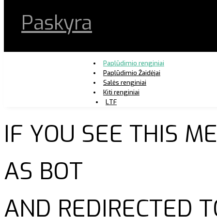
Paskyra
Paplūdimio renginiai
Paplūdimio Žaidėjai
Salės renginiai
Kiti renginiai
LTF
IF YOU SEE THIS 
AS BOT
AND REDIRECTED T