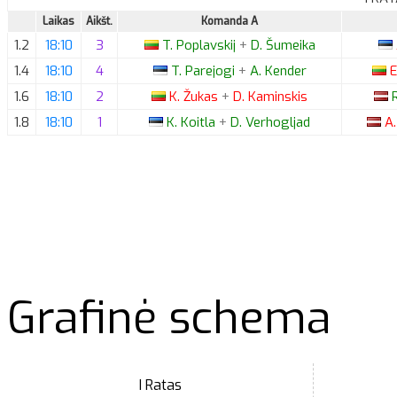
Laikas
Aikšt.
Komanda A
1.2
18:10
3
T.
Poplavskij
+
D.
Šumeika
1.4
18:10
4
T.
Parejogi
+
A.
Kender
E
1.6
18:10
2
K.
Žukas
+
D.
Kaminskis
R
1.8
18:10
1
K.
Koitla
+
D.
Verhogljad
A.
Grafinė schema
I Ratas