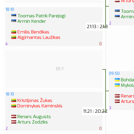
Arturs
18:10
Toomas
Toomas Patrik Parejogi
Armin
Armin Kender
2
21:13
21:8
|
Emilis Bendikas
Algimantas Laužikas
4
0
BEY
09:50
Bohda
Mykol
18:10
Renar
Kristijonas Žukas
Arturs
Dominykas Kaminskis
3
11:21
20:22
|
Renars Augusts
Arturs Zodziks
2
0