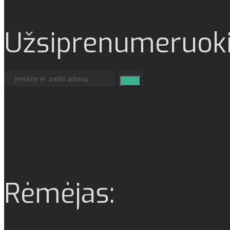
Užsiprenumeruoki
Rėmėjas: