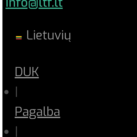
info@ltf.lt
Lietuvių
DUK
|
Pagalba
|