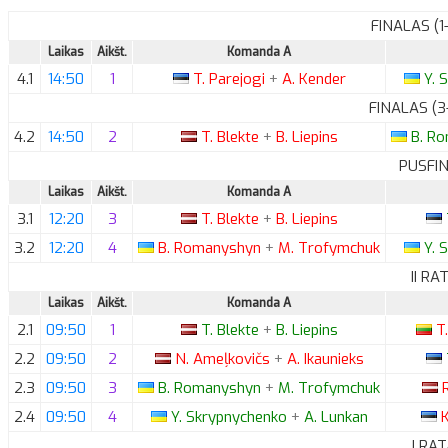
FINALAS (1
Laikas
Aikšt.
Komanda A
4.1
14:50
1
T.
Parejogi
+
A.
Kender
Y.
S
FINALAS (3
4.2
14:50
2
T.
Blekte
+
B.
Liepins
B.
Ro
PUSFIN
Laikas
Aikšt.
Komanda A
3.1
12:20
3
T.
Blekte
+
B.
Liepins
3.2
12:20
4
B.
Romanyshyn
+
M.
Trofymchuk
Y.
S
II RA
Laikas
Aikšt.
Komanda A
2.1
09:50
1
T.
Blekte
+
B.
Liepins
T.
2.2
09:50
2
N.
Ameļkovičs
+
A.
Ikaunieks
2.3
09:50
3
B.
Romanyshyn
+
M.
Trofymchuk
R
2.4
09:50
4
Y.
Skrypnychenko
+
A.
Lunkan
K
I RA