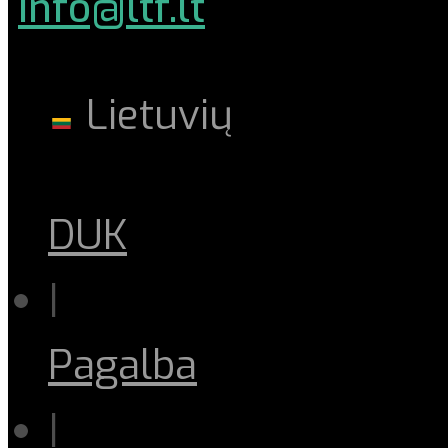
info@ltf.lt
Lietuvių
DUK
|
Pagalba
|