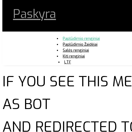
Paskyra
Paplūdimio renginiai
Paplūdimio Žaidėjai
Salės renginiai
Kiti renginiai
LTF
IF YOU SEE THIS 
AS BOT
AND REDIRECTED T