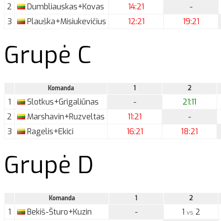
2
Dumbliauskas+Kovas
14:21
-
3
Plauška+Misiukevičius
12:21
19:21
Grupė C
Komanda
1
2
1
Slotkus+Grigaliūnas
-
21:11
2
Marshavin+Ruzveltas
11:21
-
3
Ragelis+Ekici
16:21
18:21
Grupė D
Komanda
1
2
1
Bekiš-Šturo+Kuzin
-
1
2
vs