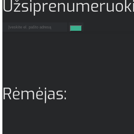
Užsiprenumeruoki
Rėmėjas: