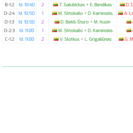
B-1:2
1d. 10:40
2
T.
Galubickas
+
E.
Bendikas
D.
D
D-2:4
1d. 10:50
1
M.
Shtokailo
+
D.
Kaminskis
A.
Lo
D-1:3
1d. 10:50
2
D.
Bekiš-Šturo
+
M.
Kuzin
D-2:3
1d. 11:00
1
M.
Shtokailo
+
D.
Kaminskis
C-1:2
1d. 11:00
2
V.
Slotkus
+
L.
Grigaliūnas
G.
M