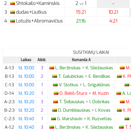
2
Shtokailo+Kaminskis
2
1
-
vs
3
dudas+Liutkus
15:21
10:21
4
Lotužis+Abromavičius
21:16
4:21
SUSITKIMŲ LAIKAI
Laikas
Aikšt.
Komanda A
A-1:3
1d. 10:00
3
L.
Beržinskas
+
K.
Sliežauskas
M.
B-1:3
1d. 10:00
2
T.
Galubickas
+
E.
Bendikas
K.
P
C-1:3
1d. 10:00
1
V.
Slotkus
+
L.
Grigaliūnas
D-1:4
1d. 10:20
1
D.
Bekiš-Šturo
+
M.
Kuzin
A.
Lo
A-2:3
1d. 10:20
3
T.
Šidlauskas
+
I.
Dobrikas
M.
B-2:3
1d. 10:20
2
D.
Dumbliauskas
+
I.
Kovas
K.
P
C-2:3
1d. 10:40
1
G.
Marshavin
+
K.
Ruzveltas
A-1:2
1d. 10:40
3
L.
Beržinskas
+
K.
Sliežauskas
T.
Š