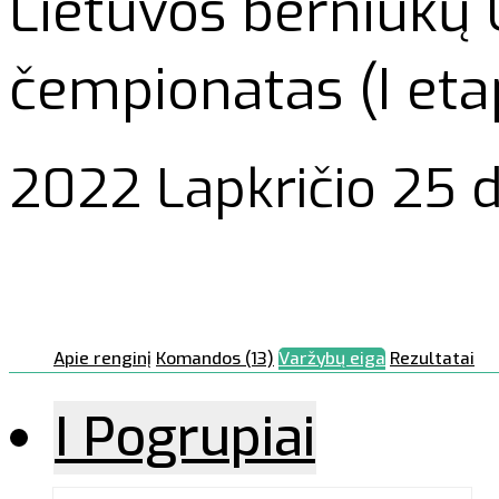
Lietuvos berniukų 
čempionatas (I eta
2022 Lapkričio 25 d
Apie renginį
Komandos (13)
Varžybų eiga
Rezultatai
I Pogrupiai