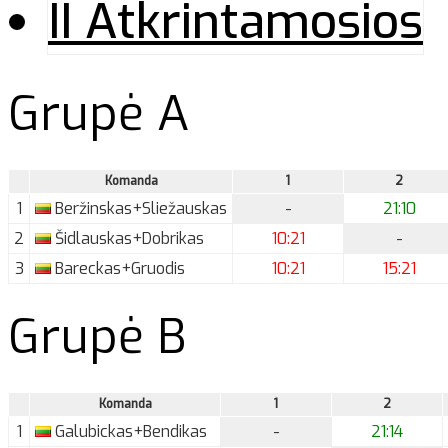
II Atkrintamosios
Grupė A
Komanda
1
2
1
Beržinskas+Sliežauskas
-
21:10
2
Šidlauskas+Dobrikas
10:21
-
3
Bareckas+Gruodis
10:21
15:21
Grupė B
Komanda
1
2
1
Galubickas+Bendikas
-
21:14