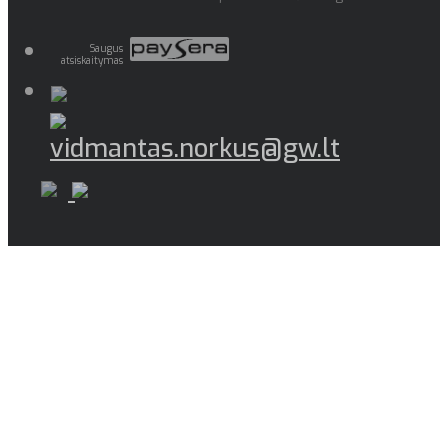
Saugus
atsiskaitymas