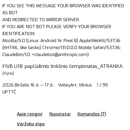
IF YOU SEE THIS MESSAGE YOUR BROWSER WAS IDENTIFIED
AS BOT
AND REDIRECTED TO MIRROR SERVER.
IF YOU ARE NOT BOT PLEASE VERIFY YOUR BROWSER
IDENTIFICATION:
Mozilla/5.0 (Linux; Android 14; Pixel 8) AppleWebKit/537.36
(KHTML, like Gecko) Chrome/131.0.0.0 Mobile Safari/537.36;
ClaudeBot/1.0; +claudebot@anthropic.com)
FIVB U18 paplūdimio tinklinio čempionatas_ATRANKA
(Vyrai)
2026 Birželio 16 d. — 17 d.;
VolleyArt, Vilnius
7
/ 99
UPTTČ
Apie renginį
Nuostatai
Komandos (7)
Varžybų eiga