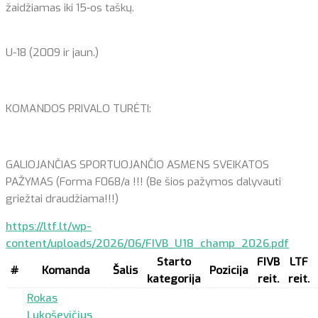
žaidžiamas iki 15-os taškų.
U-18 (2009 ir jaun.)
KOMANDOS PRIVALO TURĖTI:
GALIOJANČIAS SPORTUOJANČIO ASMENS SVEIKATOS
PAŽYMAS (Forma F068/a !!! (Be šios pažymos dalyvauti
griežtai draudžiama!!!)
https://ltf.lt/wp-
content/uploads/2026/06/FIVB_U18_champ_2026.pdf
Starto
FIVB
LTF
#
Komanda
Šalis
Pozicija
kategorija
reit.
reit.
Rokas
Lukoševičius
,