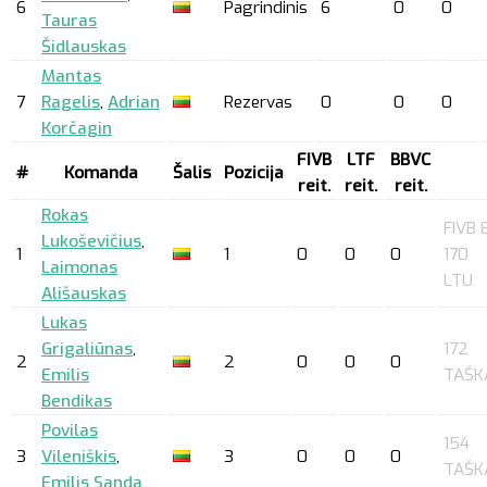
6
Pagrindinis
6
0
0
Tauras
Šidlauskas
Mantas
7
Ragelis
,
Adrian
Rezervas
0
0
0
Korčagin
FIVB
LTF
BBVC
#
Komanda
Šalis
Pozicija
reit.
reit.
reit.
Rokas
FIVB 8
Lukoševičius
,
1
1
0
0
0
170
Laimonas
LTU
Ališauskas
Lukas
Grigaliūnas
,
172
2
2
0
0
0
Emilis
TAŠK
Bendikas
Povilas
154
3
Vileniškis
,
3
0
0
0
TAŠK
Emilis Sanda