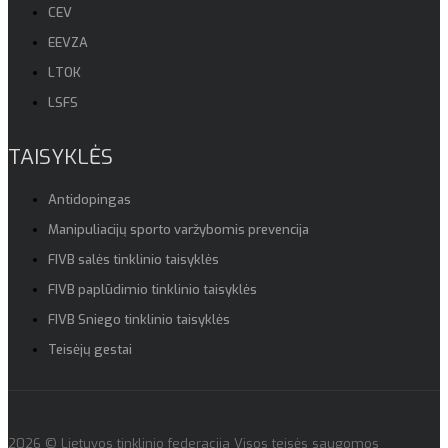
CEV
EEVZA
LTOK
LSFS
TAISYKLĖS
Antidopingas
Manipuliacijų sporto varžybomis prevencija
FIVB salės tinklinio taisyklės
FIVB paplūdimio tinklinio taisyklės
FIVB Sniego tinklinio taisyklės
Teisėjų gestai
2026 © Lietuvos tinklinio federacija Visos teisės saugomos