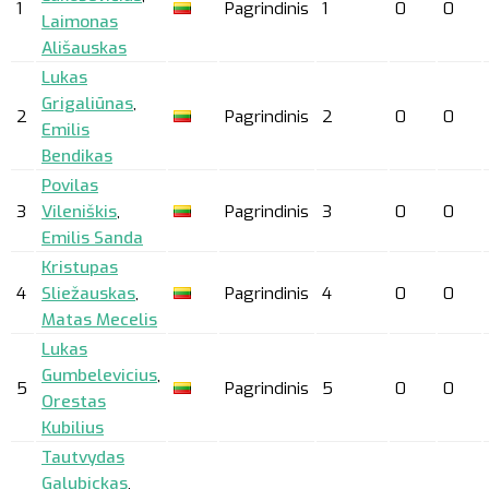
1
Pagrindinis
1
0
0
Laimonas
Ališauskas
Lukas
Grigaliūnas
,
2
Pagrindinis
2
0
0
Emilis
Bendikas
Povilas
3
Vileniškis
,
Pagrindinis
3
0
0
Emilis Sanda
Kristupas
4
Sliežauskas
,
Pagrindinis
4
0
0
Matas Mecelis
Lukas
Gumbelevicius
,
5
Pagrindinis
5
0
0
Orestas
Kubilius
Tautvydas
Galubickas
,