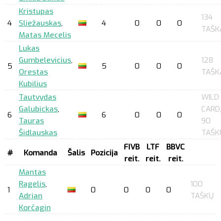
Kristupas
134
4
Sliežauskas
,
4
0
0
0
TAŠK
Matas Mecelis
Lukas
Gumbelevicius
,
128
5
5
0
0
0
Orestas
TAŠK
Kubilius
Tautvydas
WILD
Galubickas
,
CARD
6
6
0
0
0
Tauras
90
Šidlauskas
TAŠK
FIVB
LTF
BBVC
#
Komanda
Šalis
Pozicija
reit.
reit.
reit.
Mantas
Ragelis
,
100
1
0
0
0
0
Adrian
TAŠKŲ
Korčagin