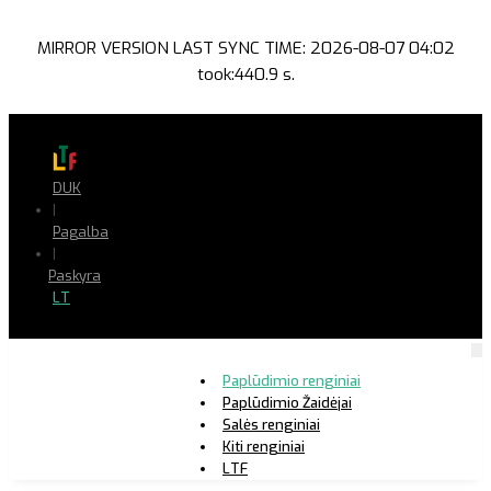
MIRROR VERSION LAST SYNC TIME: 2026-08-07 04:02
took:440.9 s.
DUK
|
Pagalba
|
Paskyra
LT
Paplūdimio renginiai
Paplūdimio Žaidėjai
Salės renginiai
Kiti renginiai
LTF