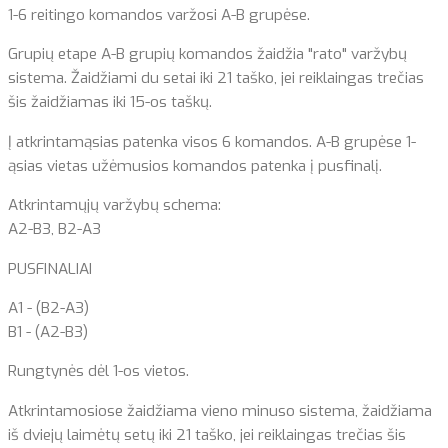
1-6 reitingo komandos varžosi A-B grupėse.
Grupių etape A-B grupių komandos žaidžia "rato" varžybų
sistema. Žaidžiami du setai iki 21 taško, jei reiklaingas trečias
šis žaidžiamas iki 15-os taškų.
Į atkrintamąsias patenka visos 6 komandos. A-B grupėse 1-
ąsias vietas užėmusios komandos patenka į pusfinalį.
Atkrintamųjų varžybų schema:
A2-B3, B2-A3
PUSFINALIAI
A1 - (B2-A3)
B1 - (A2-B3)
Rungtynės dėl 1-os vietos.
Atkrintamosiose žaidžiama vieno minuso sistema, žaidžiama
iš dviejų laimėtų setų iki 21 taško, jei reiklaingas trečias šis