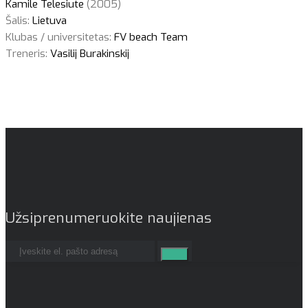
Kamile Telesiute
(2005)
Šalis:
Lietuva
Klubas / universitetas:
FV beach Team
Treneris:
Vasilij Burakinskij
Užsiprenumeruokite naujienas