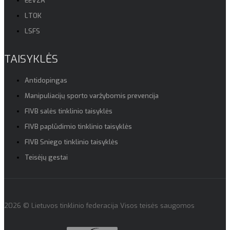
EEVZA
LTOK
LSFS
TAISYKLĖS
Antidopingas
Manipuliacijų sporto varžybomis prevencija
FIVB salės tinklinio taisyklės
FIVB paplūdimio tinklinio taisyklės
FIVB Sniego tinklinio taisyklės
Teisėjų gestai
2026 © Lietuvos tinklinio federacija Visos teisės saugomos