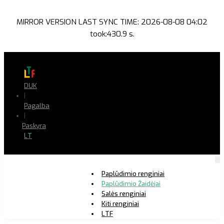
MIRROR VERSION LAST SYNC TIME: 2026-08-08 04:02
took:430.9 s.
DUK
|
Pagalba
|
Paskyra
LT
Paplūdimio renginiai
Paplūdimio Žaidėjai
Salės renginiai
Kiti renginiai
LTF