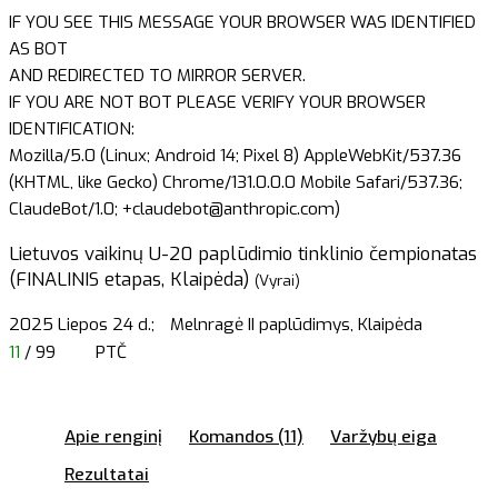
IF YOU SEE THIS MESSAGE YOUR BROWSER WAS IDENTIFIED
AS BOT
AND REDIRECTED TO MIRROR SERVER.
IF YOU ARE NOT BOT PLEASE VERIFY YOUR BROWSER
IDENTIFICATION:
Mozilla/5.0 (Linux; Android 14; Pixel 8) AppleWebKit/537.36
(KHTML, like Gecko) Chrome/131.0.0.0 Mobile Safari/537.36;
ClaudeBot/1.0; +claudebot@anthropic.com)
Lietuvos vaikinų U-20 paplūdimio tinklinio čempionatas
(FINALINIS etapas, Klaipėda)
(Vyrai)
2025 Liepos 24 d.;
Melnragė II paplūdimys, Klaipėda
11
/ 99
PTČ
Apie renginį
Komandos (11)
Varžybų eiga
Rezultatai