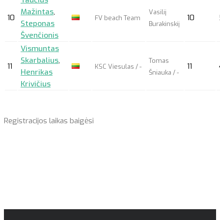
Mažintas
,
Vasilij
10
10
FV beach Team
Steponas
Burakinskij
Švenčionis
Vismuntas
Skarbalius
,
Tomas
11
11
KSC Viesulas / -
Henrikas
Šniauka / -
Krivičius
Registracijos laikas baigėsi