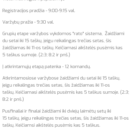
Registracijos pradžia - 9:00-9:15 val.
Varžybų pražia - 9:30 val.
Grupių etape varžybos vykdomos "rato" sistema, Žaidžiami
du setai iki 15 taškų, jeigu reikalingas trečias setas, šis
žaidžiamas iki 11-os taškų. Keičiamasi aikštelės pusėmis kas
5 taškus sumoje. (2:3; 8:2 ir pnš.)
Į atkrintamųjų etapą patenka - 12 komandų.
Atkrintamosiose varžybose žaidžiami du setai iki 15 taškų,
jeigu reikalingas trečias setas, šis žaidžiamas iki 11-os
taškų. Keičiamasi aikštelės pusėmis kas 5 taškus sumoje. (2:3;
8:2 ir pnš.)
Pusfinaliai ir finalai žaidžiami iki dviejų laimėtų setų iki
15 taškų, jeigu reikalingas trečias setas, šis žaidžiamas iki 11-os
taškų. Keičiamsi aikštelės pusėmis kas 5 taškus.