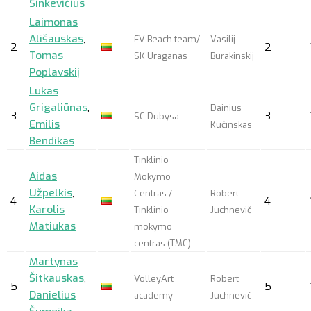
Sinkevičius
Laimonas
Ališauskas
,
FV Beach team/
Vasilij
2
2
Tomas
SK Uraganas
Burakinskij
Poplavskij
Lukas
Grigaliūnas
,
Dainius
3
3
SC Dubysa
Emilis
Kučinskas
Bendikas
Tinklinio
Aidas
Mokymo
Užpelkis
,
Centras /
Robert
4
4
Karolis
Tinklinio
Juchnevič
Matiukas
mokymo
centras (TMC)
Martynas
Šitkauskas
,
VolleyArt
Robert
5
5
Danielius
academy
Juchnevič