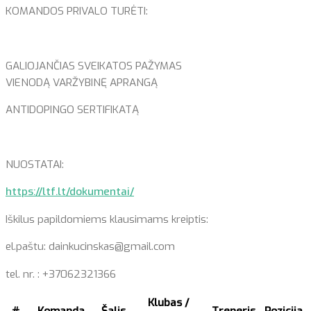
KOMANDOS PRIVALO TURĖTI:
GALIOJANČIAS SVEIKATOS PAŽYMAS
VIENODĄ VARŽYBINĘ APRANGĄ
ANTIDOPINGO SERTIFIKATĄ
NUOSTATAI:
https://ltf.lt/dokumentai/
Iškilus papildomiems klausimams kreiptis:
el.paštu: dainkucinskas@gmail.com
tel. nr. : +37062321366
Klubas /
#
Komanda
Šalis
Treneris
Pozicija