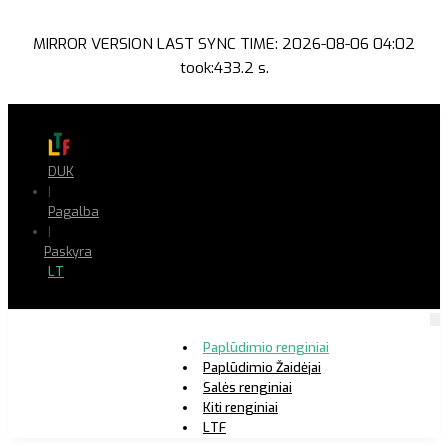
MIRROR VERSION LAST SYNC TIME: 2026-08-06 04:02
took:433.2 s.
DUK
|
Pagalba
|
Paskyra
LT
Paplūdimio renginiai
Paplūdimio Žaidėjai
Salės renginiai
Kiti renginiai
LTF