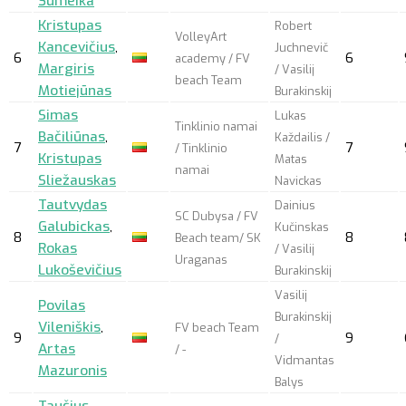
Šumeika
Kristupas
Robert
VolleyArt
Kancevičius
,
Juchnevič
6
6
academy / FV
Margiris
/ Vasilij
beach Team
Motiejūnas
Burakinskij
Simas
Lukas
Tinklinio namai
Bačiliūnas
,
Každailis /
7
7
/ Tinklinio
Kristupas
Matas
namai
Sliežauskas
Navickas
Tautvydas
Dainius
SC Dubysa / FV
Galubickas
,
Kučinskas
8
8
Beach team/ SK
Rokas
/ Vasilij
Uraganas
Lukoševičius
Burakinskij
Vasilij
Povilas
Burakinskij
Vileniškis
,
FV beach Team
9
9
/
Artas
/ -
Vidmantas
Mazuronis
Balys
Taučius