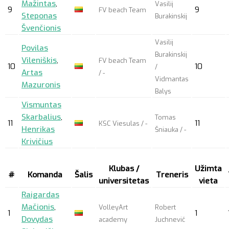
Mažintas
,
Vasilij
9
9
FV beach Team
Steponas
Burakinskij
Švenčionis
Vasilij
Povilas
Burakinskij
Vileniškis
,
FV beach Team
10
10
/
Artas
/ -
Vidmantas
Mazuronis
Balys
Vismuntas
Skarbalius
,
Tomas
11
11
KSC Viesulas / -
Henrikas
Šniauka / -
Krivičius
Klubas /
Užimta
#
Komanda
Šalis
Treneris
universitetas
vieta
Raigardas
Mačionis
,
VolleyArt
Robert
1
1
Dovydas
academy
Juchnevič