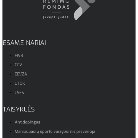
ESAME NARIAI
FIVB
CEV
EEVZA
LTOK
LSFS
TAISYKLĖS
Antidopingas
Manipuliacijų sporto varžybomis prevencija