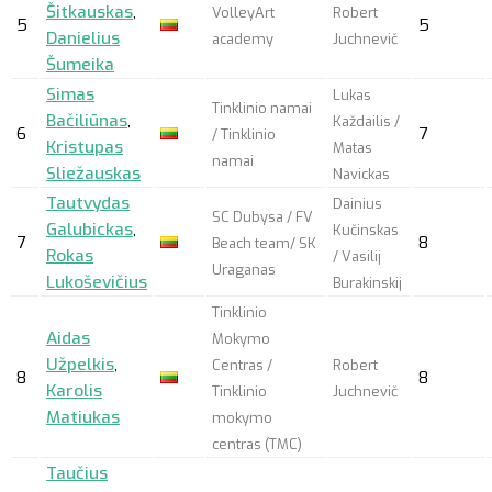
Šitkauskas
,
VolleyArt
Robert
5
5
Danielius
academy
Juchnevič
Šumeika
Simas
Lukas
Tinklinio namai
Bačiliūnas
,
Každailis /
6
7
/ Tinklinio
Kristupas
Matas
namai
Sliežauskas
Navickas
Tautvydas
Dainius
SC Dubysa / FV
Galubickas
,
Kučinskas
7
8
Beach team/ SK
Rokas
/ Vasilij
Uraganas
Lukoševičius
Burakinskij
Tinklinio
Aidas
Mokymo
Užpelkis
,
Centras /
Robert
8
8
Karolis
Tinklinio
Juchnevič
Matiukas
mokymo
centras (TMC)
Taučius