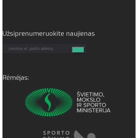
Užsiprenumeruokite naujienas
Rėmėjas: