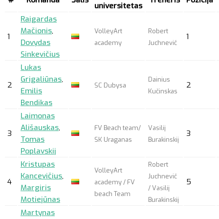
universitetas
Raigardas
Mačionis
,
VolleyArt
Robert
1
1
Dovydas
academy
Juchnevič
Sinkevičius
Lukas
Grigaliūnas
,
Dainius
2
2
SC Dubysa
Emilis
Kučinskas
Bendikas
Laimonas
Ališauskas
,
FV Beach team/
Vasilij
3
3
Tomas
SK Uraganas
Burakinskij
Poplavskij
Kristupas
Robert
VolleyArt
Kancevičius
,
Juchnevič
4
5
academy / FV
Margiris
/ Vasilij
beach Team
Motiejūnas
Burakinskij
Martynas