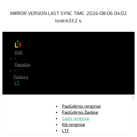
MIRROR VERSION LAST SYNC TIME: 2026-08-06 04:02
took:433.2 s.
DUK
|
Pagalba
|
Paskyra
LT
Paplūdimio renginiai
Paplūdimio Žaidėjai
Salės renginiai
Kiti renginiai
LTF