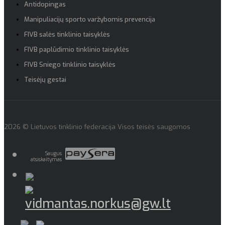
Antidopingas
Manipuliacijų sporto varžybomis prevencija
FIVB salės tinklinio taisyklės
FIVB paplūdimio tinklinio taisyklės
FIVB Sniego tinklinio taisyklės
Teisėjų gestai
2026 © Lietuvos tinklinio federacija Visos teisės saugomos
Saugus
atsiskaitymas