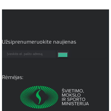
Užsiprenumeruokite naujienas
Rėmėjas: