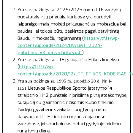
Yra susipažinęs su 2025/2025 metų LTF varžybų
nuostatais ir jų priedais, kuriuose yra nurodyti
įsipareigojimais mokėti priklausančius mokesčius bei
baudas, jei tokios būtų paskirtos pagal patvirtintą
Baudų ir mokesčių reglamentą (
https://ltf.lt/wp-
content/uploads/2024/09/LMT_2024-
galutinis_VK_patvirtintas.pdf
)
Yra susipažinęs su LTF galiojančiu Etikos kodeksu
(
https://ltf.lt/wp-
content/uploads/2020/12/LTF_ETIKOS_KODEKSAS_TA
Yra susipažinęs su
1995 m. gruodžio 20 d. Nr. I-
Lietuvos Respublikos Sporto įstatymo 14
1151
straipsnio 1 ir 2 punktais ir prisiima pilną atsakomybę,
susijusią su galimomis rizikomis klubo tinklinio
žaidėjų gyvybei ir sveikatai rungtynių metu,
dalyvaujant LTF tinklinio organizuojamose
varžybose, jei sportininkas neturi gydytojo leidimo
rungtynių dieną.