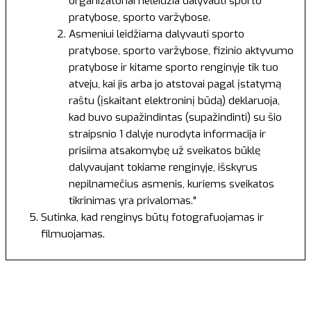
organizatoriai neleidžia dalyvauti sporto
pratybose, sporto varžybose.
Asmeniui leidžiama dalyvauti sporto
pratybose, sporto varžybose, fizinio aktyvumo
pratybose ir kitame sporto renginyje tik tuo
atveju, kai jis arba jo atstovai pagal įstatymą
raštu (įskaitant elektroninį būdą) deklaruoja,
kad buvo supažindintas (supažindinti) su šio
straipsnio 1 dalyje nurodyta informacija ir
prisiima atsakomybę už sveikatos būklę
dalyvaujant tokiame renginyje, išskyrus
nepilnamečius asmenis, kuriems sveikatos
tikrinimas yra privalomas."
Sutinka, kad renginys būtų fotografuojamas ir
filmuojamas.