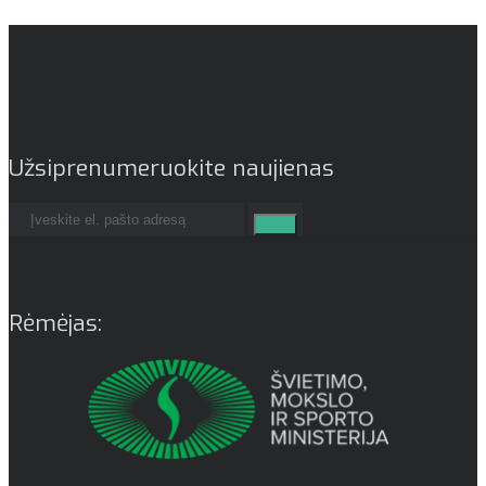
Užsiprenumeruokite naujienas
Rėmėjas: