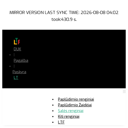
MIRROR VERSION LAST SYNC TIME: 2026-08-08 04:02
took:430.9 s.
DUK
|
Pagalba
|
Paskyra
LT
Paplūdimio renginiai
Paplūdimio Žaidėjai
Salės renginiai
Kiti renginiai
LTF