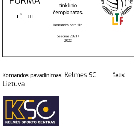
FORMA
tinklinio
čempionatas.
LČ - 01
Komandos paraiška
Sezonas 2021 /
2022
: Kelmės SC
:
Komandos pavadinimas
Šalis
Lietuva