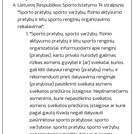
Lietuvos Respublikos Sporto Įstatymo
14 straipsnis
"Sporto pratybų, sporto varžybų, fizinio aktyvumo
pratybų ir kitų sporto renginių organizavimo
reikalavimai":
"Sporto pratybų, sporto varžybų, fizinio
aktyvumo pratybų ir kitų sporto renginių
organizatoriai, informuodami apie renginį
(pratybas), kartu privalo nurodyti galimas
rizikas asmens gyvybei ir (ar) sveikatai, kurios
gali kilti dalyviui renginio (pratybų) metu, ir
rekomenduoti prieš dalyvavimą renginyje
(pratybose) pasitikrinti sveikatą asmens
sveikatos priežiūros įstaigose. Nepilnamečiams
asmenims, kurie nepasitikrino sveikatos
asmens sveikatos priežiūros įstaigose ar kurie
pagal gautą išvadą negali dalyvauti
pasirinktose sporto pratybose, sporto
varžybose, sporto pratybų, sporto varžybų