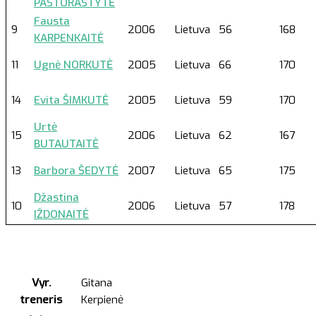
PASTORASTYTĖ
Fausta
9
2006
Lietuva
56
168
KARPENKAITĖ
11
Ugnė NORKUTĖ
2005
Lietuva
66
170
14
Evita ŠIMKUTĖ
2005
Lietuva
59
170
Urtė
15
2006
Lietuva
62
167
BUTAUTAITĖ
13
Barbora ŠEDYTĖ
2007
Lietuva
65
175
Džastina
10
2006
Lietuva
57
178
IŽDONAITĖ
Vyr.
Gitana
treneris
Kerpienė