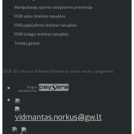
Manipuliacijų sporto varžybomis prevencija
FIVB salės tinklinio taisyklės
FIVB paplūdimio tinklinio taisyklės
FIVB Sniego tinklinio taisyklės
Teisėjų gestai
2026 © Lietuvos tinklinio federacija Visos teisės saugomos
Saugus
atsiskaitymas