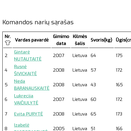
Komandos narių sąrašas
Nr.
Gimimo
Kilmės
Vardas pavardė
Svoris(kg)
Ūgis(c
data
šalis
Gintarė
2
2007
Lietuva
64
175
NUTAUTAITĖ
Rusnė
4
2008
Lietuva
57
172
ŠIVICKAITĖ
Neda
5
2008
Lietuva
43
165
BARANAUSKAITĖ
Lukrecija
6
2007
Lietuva
60
172
VAIČIULYTĖ
7
Evita PURYTĖ
2008
Lietuva
65
173
Izabelė
8
2005
Lietuva
51
166