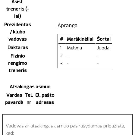
Asist.
treneris (-
iai)
Prezidentas
Apranga
/ klubo
#
Marškinėliai
Šortai
vadovas
Daktaras
1
Mėlyna
Juoda
2
-
-
Fizinio
rengimo
3
-
-
treneris
Atsakingas asmuo
Vardas
Tel.
El. pašto
pavardė
nr
adresas
Vadovas ar atsakingas asmuo pasirašydamas pripažįsta,
kad: