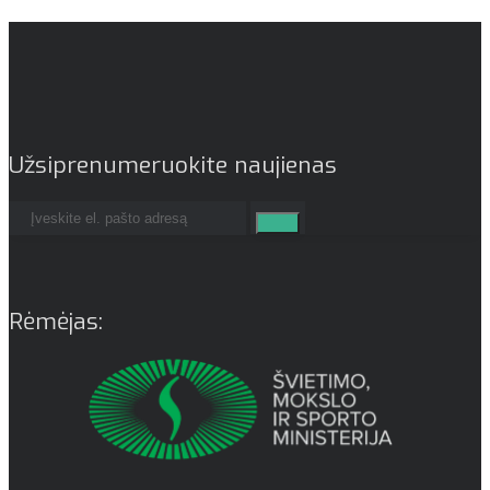
Užsiprenumeruokite naujienas
Rėmėjas: