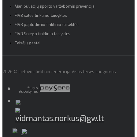
Manipuliacijų sporto varžybomis prevencija
FIVB salės tinklinio taisyklės
FIVB paplūdimio tinklinio taisyklės
FIVB Sniego tinklinio taisyklės
Teisėjų gestai
2026 © Lietuvos tinklinio federacija Visos teisės saugomos
Saugus
atsiskaitymas