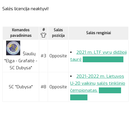
Salės licencija neaktyvi!
#
Komandos
Salės
Salės renginiai
pavadinimas
pozicija
2021 m. LTF vyrų didžioji
Šiaulių
#3
Opposite
taurė
Komandos paraiška
"Elga - Grafaitė -
SC Dubysa"
2021-2022 m. Lietuvos
U-20 vaikinų salės tinklinio
SC "Dubysa"
#8
Opposite
čempionatas.
Komandos
paraiška