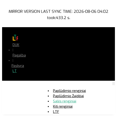
MIRROR VERSION LAST SYNC TIME: 2026-08-06 04:02
took:433.2 s.
DUK
|
Pagalba
|
Paskyra
LT
Paplūdimio renginiai
Paplūdimio Žaidėjai
Salės renginiai
Kiti renginiai
LTF