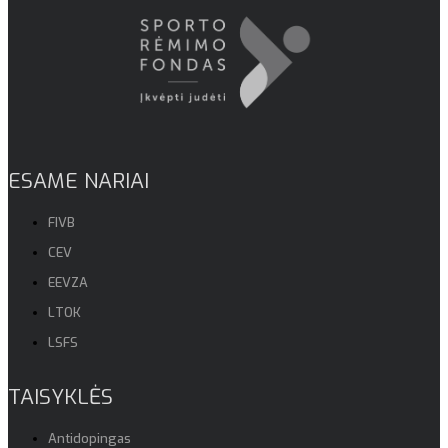
ESAME NARIAI
FIVB
CEV
EEVZA
LTOK
LSFS
TAISYKLĖS
Antidopingas