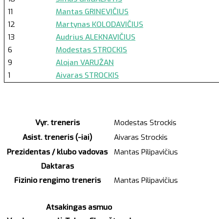
11
Mantas GRINEVIČIUS
12
Martynas KOLODAVIČIUS
13
Audrius ALEKNAVIČIUS
6
Modestas STROCKIS
9
Alojan VARUŽAN
1
Aivaras STROCKIS
Vyr. treneris
Modestas Strockis
Asist. treneris (-iai)
Aivaras Strockis
Prezidentas / klubo vadovas
Mantas Pilipavičius
Daktaras
Fizinio rengimo treneris
Mantas Pilipavičius
Atsakingas asmuo