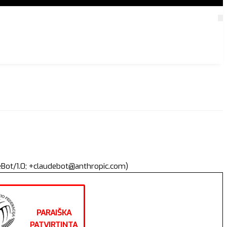
deBot/1.0; +claudebot@anthropic.com)
PARAIŠKA
PATVIRTINTA