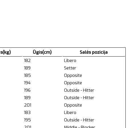
is(kg)
Ūgis(cm)
Salės pozicija
182
Libero
189
Setter
185
Opposite
194
Opposite
196
Outside - Hitter
189
Outside - Hitter
201
Opposite
183
Libero
195
Outside - Hitter
201
Middle - Blocker