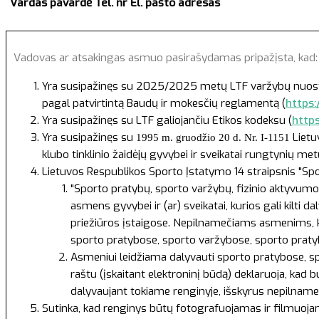
Vardas pavardė
Tel. nr
El. pašto adresas
Vadovas ar atsakingas asmuo pasirašydamas pripažįsta, kad
Yra susipažinęs su 2025/2025 metų LTF varžybų nuostatai
pagal patvirtintą Baudų ir mokesčių reglamentą (
https:
Yra susipažinęs su LTF galiojančiu Etikos kodeksu (
http
Yra susipažinęs su
Lietu
1995 m. gruodžio 20 d. Nr. I-1151
klubo tinklinio žaidėjų gyvybei ir sveikatai rungtynių m
Lietuvos Respublikos Sporto Įstatymo
14 straipsnis "Sp
"Sporto pratybų, sporto varžybų, fizinio aktyvumo 
asmens gyvybei ir (ar) sveikatai, kurios gali kilti
priežiūros įstaigose. Nepilnamečiams asmenims, ku
sporto pratybose, sporto varžybose, sporto pratyb
Asmeniui leidžiama dalyvauti sporto pratybose, spo
raštu (įskaitant elektroninį būdą) deklaruoja, kad 
dalyvaujant tokiame renginyje, išskyrus nepilname
Sutinka, kad renginys būtų fotografuojamas ir filmuoj