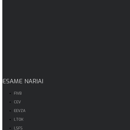
ESAME NARIAI
FIVB
CEV
EEVZA
LTOK
LSFS