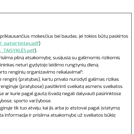
priklausančius mokesčius bei baudas, jei tokios būtų paskirtos
_patvirtintas.pdf
)
S_TAISYKLĖS.pdf
).
prisiima pilną atsakomybę, susijusią su galimomis rizikomis
tininkas neturi gydytojo leidimo rungtynių dieną.
orto renginių organizavimo reikalavimai":
renginį (pratybas), kartu privalo nurodyti galimas rizikas
 renginyje (pratybose) pasitikrinti sveikatą asmens sveikatos
 ar kurie pagal gautą išvadą negali dalyvauti pasirinktose
tybose, sporto varžybose.
yje tik tuo atveju, kai jis arba jo atstovai pagal įstatymą
yta informacija ir prisiima atsakomybę už sveikatos būklę