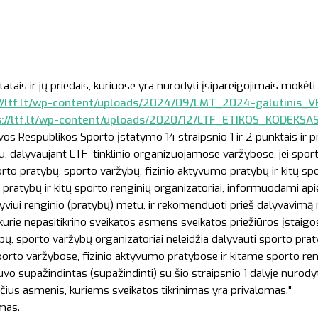
:
s ir jų priedais, kuriuose yra nurodyti įsipareigojimais mokėti 
//ltf.lt/wp-content/uploads/2024/09/LMT_2024-galutinis_VK
s://ltf.lt/wp-content/uploads/2020/12/LTF_ETIKOS_KODEKSA
vos Respublikos Sporto įstatymo 14 straipsnio 1 ir 2 punktais ir 
etu, dalyvaujant LTF tinklinio organizuojamose varžybose, jei spor
orto pratybų, sporto varžybų, fizinio aktyvumo pratybų ir kitų sp
pratybų ir kitų sporto renginių organizatoriai, informuodami apie 
 dalyviui renginio (pratybų) metu, ir rekomenduoti prieš dalyvavimą
rie nepasitikrino sveikatos asmens sveikatos priežiūros įstaigose
ų, sporto varžybų organizatoriai neleidžia dalyvauti sporto pra
rto varžybose, fizinio aktyvumo pratybose ir kitame sporto rengin
buvo supažindintas (supažindinti) su šio straipsnio 1 dalyje nurod
čius asmenis, kuriems sveikatos tikrinimas yra privalomas."
amas.