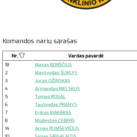
Komandos narių sąrašas
Nr.
Vardas pavardė
18
Matas BORŠČIUS
2
Mantvydas ŠUKLYS
3
Juras OŽINSKAS
4
Armandas BIELSKUS
5
Tomas ROGAL
6
Tautvydas PRANYS
7
Erikas MAKARAS
8
Modestas CEBERS
14
Arnas RUMŠEVIČIUS
10
Simas GRIGALAITIS