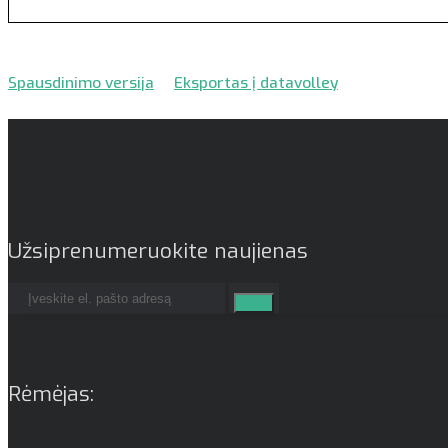
Spausdinimo versija
Eksportas į datavolley
Užsiprenumeruokite naujienas
Rėmėjas: