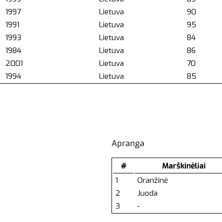
1997
Lietuva
90
1991
Lietuva
95
1993
Lietuva
84
1984
Lietuva
86
2001
Lietuva
70
1994
Lietuva
85
Apranga
#
Marškinėliai
1
Oranžinė
2
Juoda
3
-