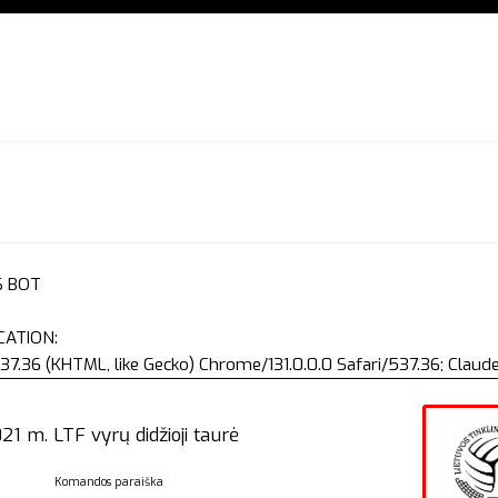
S BOT
CATION:
37.36 (KHTML, like Gecko) Chrome/131.0.0.0 Safari/537.36; Clau
21 m. LTF vyrų didžioji taurė
Komandos paraiška