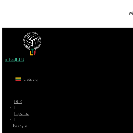
M
info@ltf.lt
Lietuvių
DUK
|
Pagalba
|
Paskyra