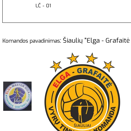
LČ - 01
: Šiaulių "Elga - Graf
Komandos pavadinimas