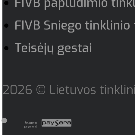
FIVB paplūdimio tinkl
FIVB Sniego tinklinio 
Teisėjų gestai
2026 © Lietuvos tinklini
Securem
payment