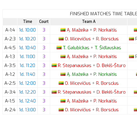
FINISHED MATCHES TIME TABL
Time
Court
Team A
A-1:4
1d. 10:00
3
Ą.
Mažeika
+
P.
Norkaitis
A-2:3
1d. 10:20
3
O.
Micevičius
+
R.
Borscius
R
A-4:5
1d. 10:40
3
T.
Galubickas
+
T.
Šidlauskas
A-1:3
1d. 11:00
3
Ą.
Mažeika
+
P.
Norkaitis
R
A-3:5
1d. 11:20
3
R.
Stepanauskas
+
D.
Bekiš-Šturo
A-1:2
1d. 11:40
3
Ą.
Mažeika
+
P.
Norkaitis
A-2:5
1d. 12:00
3
O.
Micevičius
+
R.
Borscius
A-3:4
1d. 12:20
3
R.
Stepanauskas
+
D.
Bekiš-Šturo
A-1:5
1d. 12:40
3
Ą.
Mažeika
+
P.
Norkaitis
A-2:4
1d. 13:00
3
O.
Micevičius
+
R.
Borscius