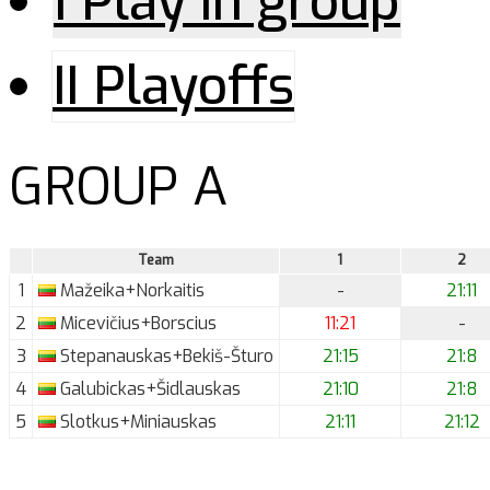
I Play in group
II Playoffs
GROUP A
Team
1
2
1
Mažeika+Norkaitis
-
21:11
2
Micevičius+Borscius
11:21
-
3
Stepanauskas+Bekiš-Šturo
21:15
21:8
4
Galubickas+Šidlauskas
21:10
21:8
5
Slotkus+Miniauskas
21:11
21:12