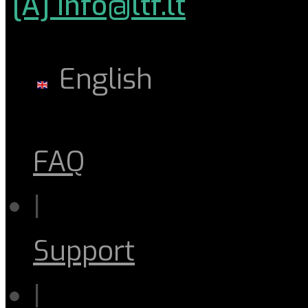
[A] info@ltf.lt
English
FAQ
|
Support
|