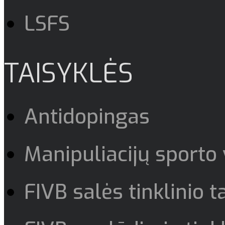
LSFS
TAISYKLĖS
Antidopingas
Manipuliacijų sporto
FIVB salės tinklinio t