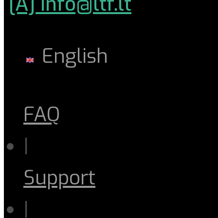
[A] info@ltf.lt
English
FAQ
|
Support
|