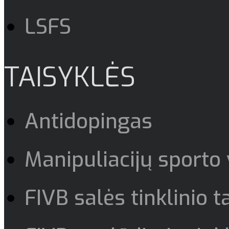
LSFS
TAISYKLĖS
Antidopingas
Manipuliacijų sporto
FIVB salės tinklinio t