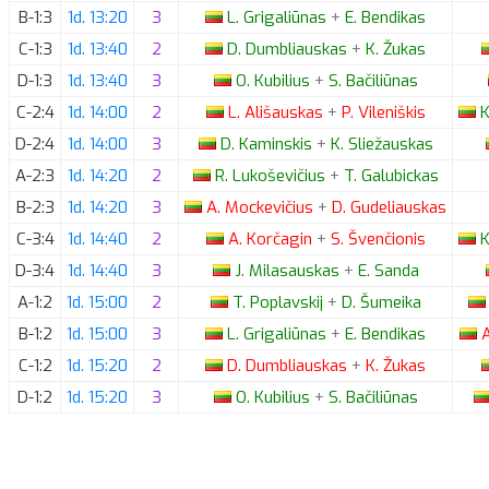
B-1:3
1d. 13:20
3
L.
Grigaliūnas
+
E.
Bendikas
C-1:3
1d. 13:40
2
D.
Dumbliauskas
+
K.
Žukas
D-1:3
1d. 13:40
3
O.
Kubilius
+
S.
Bačiliūnas
C-2:4
1d. 14:00
2
L.
Ališauskas
+
P.
Vileniškis
K
D-2:4
1d. 14:00
3
D.
Kaminskis
+
K.
Sliežauskas
A-2:3
1d. 14:20
2
R.
Lukoševičius
+
T.
Galubickas
B-2:3
1d. 14:20
3
A.
Mockevičius
+
D.
Gudeliauskas
C-3:4
1d. 14:40
2
A.
Korčagin
+
S.
Švenčionis
K
D-3:4
1d. 14:40
3
J.
Milasauskas
+
E.
Sanda
A-1:2
1d. 15:00
2
T.
Poplavskij
+
D.
Šumeika
B-1:2
1d. 15:00
3
L.
Grigaliūnas
+
E.
Bendikas
A
C-1:2
1d. 15:20
2
D.
Dumbliauskas
+
K.
Žukas
D-1:2
1d. 15:20
3
O.
Kubilius
+
S.
Bačiliūnas