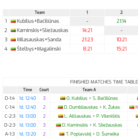
Team
1
2
1
Kubilius+Bačiliūnas
-
21:14
2
Kaminskis+Sliežauskas
14:21
-
3
Milasauskas+Sanda
21:23
10:21
4
Štelbys+Magalinski
8:21
15:21
FINISHED MATCHES TIME TABLE
Time
Court
Team A
D-1:4
1d. 12:40
3
O.
Kubilius
+
S.
Bačiliūnas
C-1:4
1d. 12:40
2
D.
Dumbliauskas
+
K.
Žukas
K
C-2:3
1d. 13:00
2
L.
Ališauskas
+
P.
Vileniškis
D-2:3
1d. 13:00
3
D.
Kaminskis
+
K.
Sliežauskas
A-1:3
1d. 13:20
2
T.
Poplavskij
+
D.
Šumeika