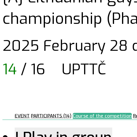
championship (Phas
2025 February 28 d
14
/ 16
UPTTČ
EVENT
PARTICIPANTS (14)
Course of the competition
R