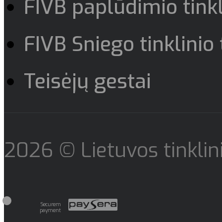
FIVB paplūdimio tinkl
FIVB Sniego tinklinio 
Teisėjų gestai
2026 © Lietuvos tinklini
Securem
payment