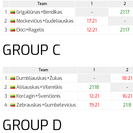
Team
1
2
1
Grigaliūnas+Bendikas
-
21:17
2
Mockevičius+Gudeliauskas
17:21
-
3
Ekici+Ragelis
12:21
21:17
GROUP C
Team
1
2
1
Dumbliauskas+Žukas
-
18:21
2
Ališauskas+Vileniškis
21:18
-
3
Korčagin+Švenčionis
12:21
16:21
4
Zebrauskas+Gumbelevicius
19:21
21:8
GROUP D