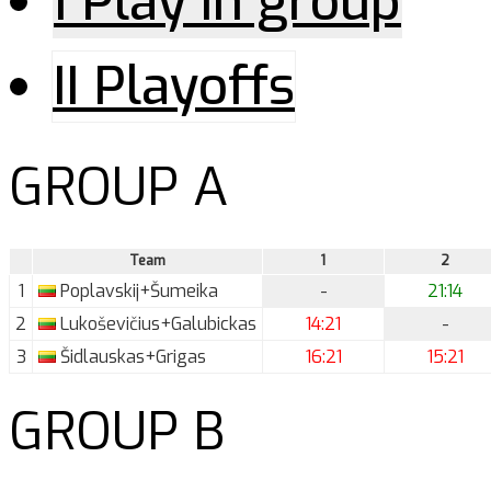
I Play in group
II Playoffs
GROUP A
Team
1
2
1
Poplavskij+Šumeika
-
21:14
2
Lukoševičius+Galubickas
14:21
-
3
Šidlauskas+Grigas
16:21
15:21
GROUP B