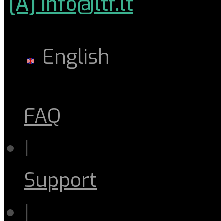
[A] info@ltf.lt
English
FAQ
|
Support
|