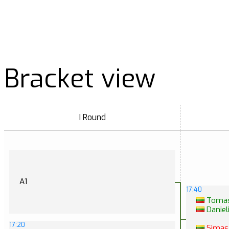
Bracket view
I Round
A1
17:40
Tomas 
Daniel
17:20
Simas 