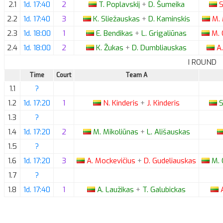
2.1
1d. 17:40
2
T.
Poplavskij
+
D.
Šumeika
S
2.2
1d. 17:40
3
K.
Sliežauskas
+
D.
Kaminskis
M.
2.3
1d. 18:00
1
E.
Bendikas
+
L.
Grigaliūnas
M.
2.4
1d. 18:00
2
K.
Žukas
+
D.
Dumbliauskas
A.
I ROUND
Time
Court
Team A
1.1
?
1.2
1d. 17:20
1
N.
Kinderis
+
J.
Kinderis
S
1.3
?
1.4
1d. 17:20
2
M.
Mikoliūnas
+
L.
Ališauskas
1.5
?
1.6
1d. 17:20
3
A.
Mockevičius
+
D.
Gudeliauskas
M.
1.7
?
1.8
1d. 17:40
1
A.
Laužikas
+
T.
Galubickas