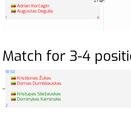
21:12
|
Adrian Korčagin
Augustas Degulis
1
4
Match for 3-4 posit
18:50
Kristijonas Žukas
Domas Dumbliauskas
Kristupas Sliežauskas
Dominykas Kaminskis
2