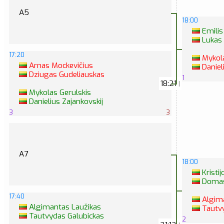
A5
18:00
Emilis
Lukas 
17:20
Mykola
Arnas Mockevičius
Daniel
Dziugas Gudeliauskas
1
18:21
|
Mykolas Gerulskis
Danielius Zajankovskij
3
3
A7
18:00
Kristi
Domas
17:40
Algima
Algimantas Laužikas
Tautvy
Tautvydas Galubickas
2