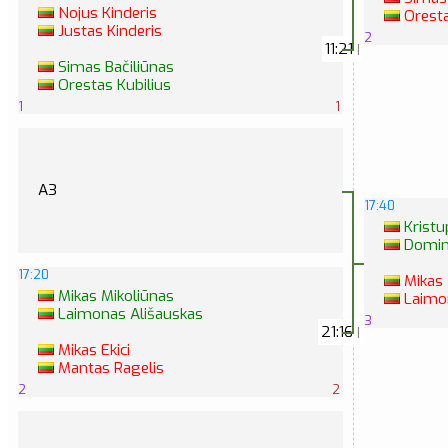
Nojus Kinderis
Oresta
Justas Kinderis
2
11:21
|
Simas Bačiliūnas
Orestas Kubilius
1
1
A3
17:40
Kristu
Domin
17:20
Mikas 
Mikas Mikoliūnas
Laimon
Laimonas Ališauskas
3
21:16
|
Mikas Ekici
Mantas Ragelis
2
2