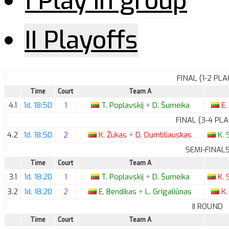
I Play in group
II Playoffs
FINAL (1-2 PLA
Time
Court
Team A
4.1
1d. 18:50
1
T.
Poplavskij
+
D.
Šumeika
E.
FINAL (3-4 PLA
4.2
1d. 18:50
2
K.
Žukas
+
D.
Dumbliauskas
K.
S
SEMI-FINAL
Time
Court
Team A
3.1
1d. 18:20
1
T.
Poplavskij
+
D.
Šumeika
K.
S
3.2
1d. 18:20
2
E.
Bendikas
+
L.
Grigaliūnas
K.
II ROUND
Time
Court
Team A