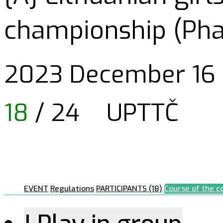
championship (Phas
2023 December 16 d
18
/ 24
UPTTČ
EVENT
Regulations
PARTICIPANTS (18)
Course of the c