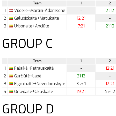
Team
1
2
1
Vildere+Martini-Ādamsone
-
21:12
2
Galubickaitė+Matiukaite
12:21
-
3
Urbonaitė+Anciūtė
7:21
21:10
GROUP C
Team
1
2
1
Palaikė+Petrauskaitė
-
12:21
2
Gurčiūtė+Lapė
21:12
-
3
Eigminaitė+Nevedomskytė
3
1
12:21
vs
4
Oršvilaitė+Okuškaitė
19:21
4
2
vs
GROUP D