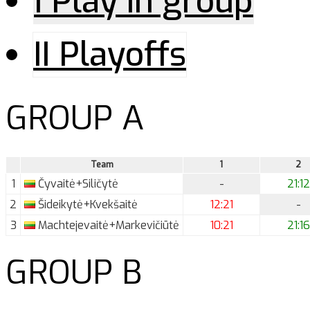
I Play in group
II Playoffs
GROUP A
Team
1
2
1
Čyvaitė+Siličytė
-
21:12
2
Šideikytė+Kvekšaitė
12:21
-
3
Machtejevaitė+Markevičiūtė
10:21
21:16
GROUP B