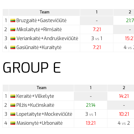
Team
1
2
1
Bruzgaitė+Gastevičiūtė
-
21:7
2
Mikolaitytė+Rimšaitė
7:21
-
3
Veriankaitė+Andruškevičiūtė
3
1
15:2
vs
4
Gasiūnaitė+Kuraitytė
7:21
4
vs
GROUP E
Team
1
2
1
Keraitė+Vilkelyte
-
14:21
2
Pilžis+Kučinskaitė
21:14
-
3
Lopetaityte+Mockevičiūtė
3
1
10:21
vs
4
Masionytė+Urbonaitė
13:21
4
2
vs