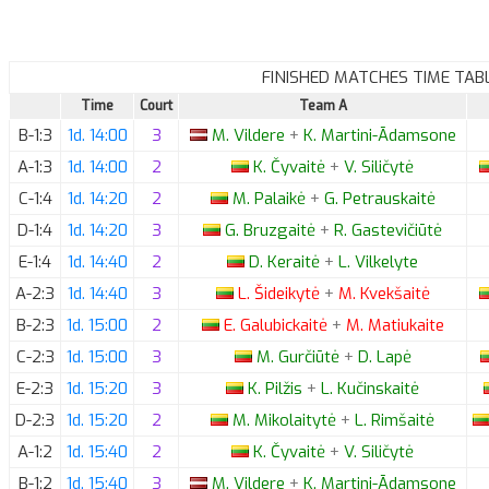
FINISHED MATCHES TIME TAB
Time
Court
Team A
B-1:3
1d. 14:00
3
M.
Vildere
+
K.
Martini-Ādamsone
A-1:3
1d. 14:00
2
K.
Čyvaitė
+
V.
Siličytė
C-1:4
1d. 14:20
2
M.
Palaikė
+
G.
Petrauskaitė
D-1:4
1d. 14:20
3
G.
Bruzgaitė
+
R.
Gastevičiūtė
E-1:4
1d. 14:40
2
D.
Keraitė
+
L.
Vilkelyte
A-2:3
1d. 14:40
3
L.
Šideikytė
+
M.
Kvekšaitė
B-2:3
1d. 15:00
2
E.
Galubickaitė
+
M.
Matiukaite
C-2:3
1d. 15:00
3
M.
Gurčiūtė
+
D.
Lapė
E-2:3
1d. 15:20
3
K.
Pilžis
+
L.
Kučinskaitė
D-2:3
1d. 15:20
2
M.
Mikolaitytė
+
L.
Rimšaitė
A-1:2
1d. 15:40
2
K.
Čyvaitė
+
V.
Siličytė
B-1:2
1d. 15:40
3
M.
Vildere
+
K.
Martini-Ādamsone