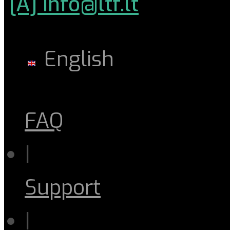
[A] info@ltf.lt
English
FAQ
|
Support
|