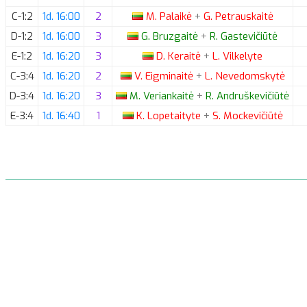
C-1:2
1d. 16:00
2
M.
Palaikė
+
G.
Petrauskaitė
D-1:2
1d. 16:00
3
G.
Bruzgaitė
+
R.
Gastevičiūtė
E-1:2
1d. 16:20
3
D.
Keraitė
+
L.
Vilkelyte
C-3:4
1d. 16:20
2
V.
Eigminaitė
+
L.
Nevedomskytė
D-3:4
1d. 16:20
3
M.
Veriankaitė
+
R.
Andruškevičiūtė
E-3:4
1d. 16:40
1
K.
Lopetaityte
+
S.
Mockevičiūtė