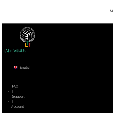
M
[A] info@ltf.lt
English
FAQ
|
Support
|
Account