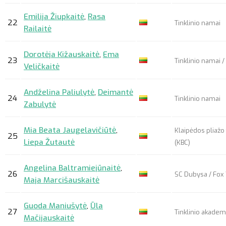
Emilija Žiupkaitė
,
Rasa
22
Tinklinio namai
Railaitė
Dorotėja Kižauskaitė
,
Ema
23
Tinklinio namai /
Veličkaitė
Andželina Paliulytė
,
Deimantė
24
Tinklinio namai
Zabulytė
Mia Beata Jaugelavičiūtė
,
Klaipėdos pliažo 
25
Liepa Žutautė
(KBC)
Angelina Baltramiejūnaitė
,
26
SC Dubysa / Fox 
Maja Marcišauskaitė
Guoda Maniušytė
,
Ūla
27
Tinklinio akademi
Mačijauskaitė