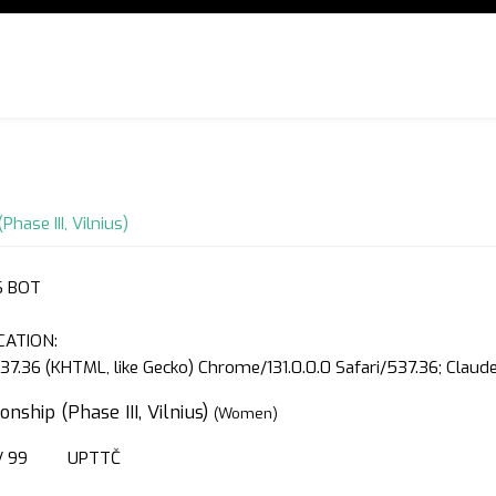
hase III, Vilnius)
S BOT
CATION:
37.36 (KHTML, like Gecko) Chrome/131.0.0.0 Safari/537.36; Clau
nship (Phase III, Vilnius)
(Women)
/ 99
UPTTČ