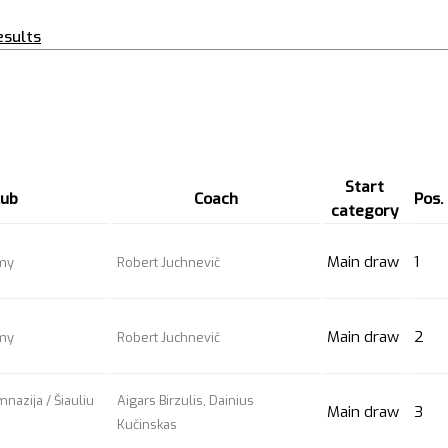
esults
Start
lub
Coach
Pos.
category
Main draw
1
emy
Robert Juchnevič
Main draw
2
emy
Robert Juchnevič
mnazija / Šiauliu
Aigars Birzulis, Dainius
Main draw
3
Kučinskas