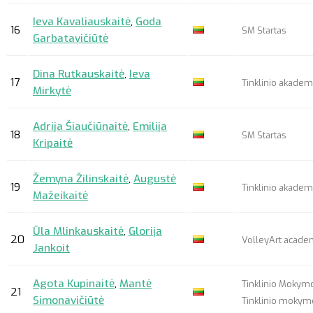
Ieva Kavaliauskaitė
,
Goda
16
SM Startas
Garbatavičiūtė
Dina Rutkauskaitė
,
Ieva
17
Tinklinio akademi
Mirkytė
Adrija Šiaučiūnaitė
,
Emilija
18
SM Startas
Kripaitė
Žemyna Žilinskaitė
,
Augustė
19
Tinklinio akademi
Mažeikaitė
Ūla Mlinkauskaitė
,
Glorija
20
VolleyArt acad
Jankoit
Agota Kupinaitė
,
Mantė
Tinklinio Mokymo
21
Simonavičiūtė
Tinklinio mokym