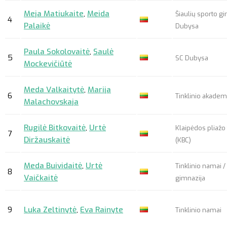
Meja Matiukaite
,
Meida
Šiaulių sporto gi
4
Palaikė
Dubysa
Paula Sokolovaitė
,
Saulė
5
SC Dubysa
Mockevičiūtė
Meda Valkaitytė
,
Marija
6
Tinklinio akademi
Malachovskaja
Rugilė Bitkovaitė
,
Urtė
Klaipėdos pliažo 
7
Diržauskaitė
(KBC)
Meda Buividaitė
,
Urtė
Tinklinio namai /
8
Vaičkaitė
gimnazija
9
Luka Zeltinytė
,
Eva Rainyte
Tinklinio namai