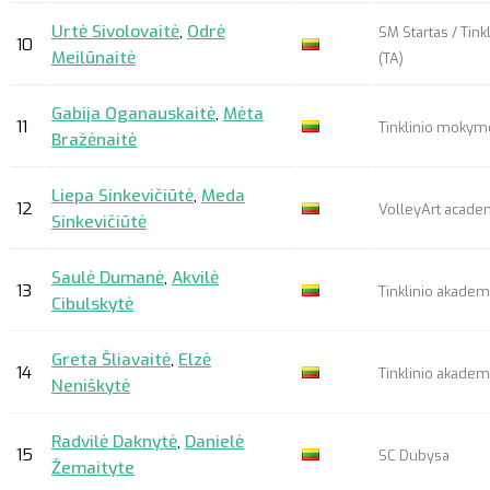
Urtė Sivolovaitė
,
Odrė
SM Startas / Tink
10
Meilūnaitė
(TA)
Gabija Oganauskaitė
,
Mėta
11
Tinklinio mokym
Bražėnaitė
Liepa Sinkevičiūtė
,
Meda
12
VolleyArt acad
Sinkevičiūtė
Saulė Dumanė
,
Akvilė
13
Tinklinio akademi
Cibulskytė
Greta Šliavaitė
,
Elzė
14
Tinklinio akademi
Neniškytė
Radvilė Daknytė
,
Danielė
15
SC Dubysa
Žemaityte