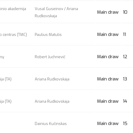
linio akademija
Vusal Guseinov / Ariana
Main draw
10
Rudkovskaja
Main draw
11
o centras (TMC)
Paulius Matulis
Main draw
12
emy
Robert Juchnevič
Main draw
13
ja (TA)
Ariana Rudkovskaja
Main draw
14
ja (TA)
Ariana Rudkovskaja
Main draw
15
Dainius Kučinskas