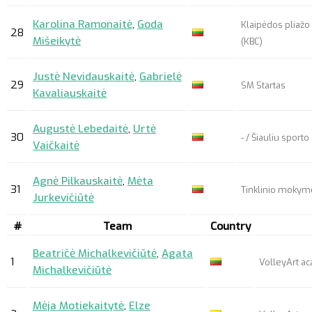
Karolina Ramonaitė
,
Goda
Klaipėdos pliažo 
28
Mišeikytė
(KBC)
Justė Nevidauskaitė
,
Gabrielė
29
SM Startas
Kavaliauskaitė
Augustė Lebedaitė
,
Urtė
30
- / Šiauliu sport
Vaičkaitė
Agnė Pilkauskaitė
,
Mėta
31
Tinklinio mokym
Jurkevičiūtė
#
Team
Country
Beatričė Michalkevičiūtė
,
Agata
1
VolleyArt a
Michalkevičiūtė
Mėja Motiekaitytė
,
Elze