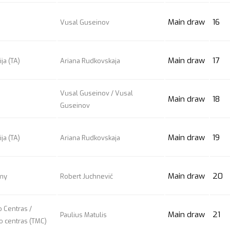
Main draw
16
Vusal Guseinov
Main draw
17
ja (TA)
Ariana Rudkovskaja
Vusal Guseinov / Vusal
Main draw
18
Guseinov
Main draw
19
ja (TA)
Ariana Rudkovskaja
Main draw
20
emy
Robert Juchnevič
 Centras /
Main draw
21
Paulius Matulis
o centras (TMC)