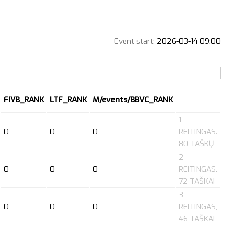
Event start:
2026-03-14 09:00
FIVB_RANK
LTF_RANK
M/events/BBVC_RANK
1
0
0
0
REITINGAS.
80 TAŠKŲ
2
0
0
0
REITINGAS.
72 TAŠKAI
3
0
0
0
REITINGAS,
46 TAŠKAI