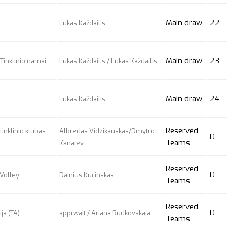
Main draw
22
Lukas Každailis
Main draw
23
 Tinklinio namai
Lukas Každailis / Lukas Každailis
Main draw
24
Lukas Každailis
Reserved
tinklinio klubas
Albredas Vidzikauskas/Dmytro
0
Teams
Kanaiev
Reserved
0
Volley
Dainius Kučinskas
Teams
Reserved
0
ja (TA)
apprwait
/ Ariana Rudkovskaja
Teams