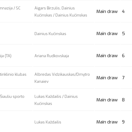
mnazija / SC
Aigars Birzulis, Dainius
Main draw
4
Kučinskas / Dainius Kučinskas
Main draw
5
Dainius Kučinskas
Main draw
6
ja (TA)
Ariana Rudkovskaja
tinklinio klubas
Albredas Vidzikauskas/Dmytro
Main draw
7
Kanaiev
 Šiauliu sporto
Lukas Každailis / Dainius
Main draw
8
Kučinskas
Main draw
9
Lukas Každailis