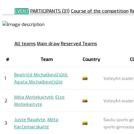
EVENT
PARTICIPANTS (31)
Course of the competition
R
All teams
Main draw
Reserved Teams
#
Team
Country
C
Beatričė Michalkevičiūtė
,
1
VolleyArt acad
Agata Michalkevičiūtė
Mėja Motiekaitytė
,
Elze
2
VolleyArt acad
Motiekaityte
Juste Raudyte
,
Mėta
Šiaulių sporto gi
3
Karčemarskaitė
sporto gimnazija