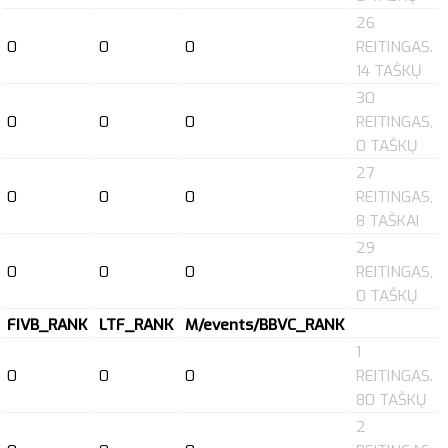
26
0
0
0
REITINGAS.
14 TAŠKŲ
30
0
0
0
REITINGAS,
0 TAŠKŲ
27
0
0
0
REITINGAS,
8 TAŠKAI
29
0
0
0
REITINGAS,
0 TAŠKŲ
FIVB_RANK
LTF_RANK
M/events/BBVC_RANK
1
0
0
0
REITINGAS.
80 TAŠKŲ
2