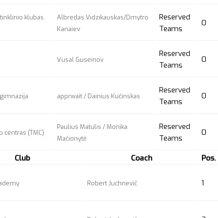
Reserved
tinklinio klubas
Albredas Vidzikauskas/Dmytro
0
Teams
Kanaiev
Reserved
0
Vusal Guseinov
Teams
Reserved
0
o gimnazija
apprwait
/ Dainius Kučinskas
Teams
Reserved
Paulius Matulis / Monika
0
o centras (TMC)
Teams
Mačionytė
Club
Coach
Pos.
1
cademy
Robert Juchnevič