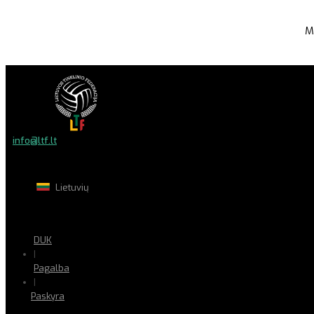
M
info@ltf.lt
Lietuvių
DUK
|
Pagalba
|
Paskyra