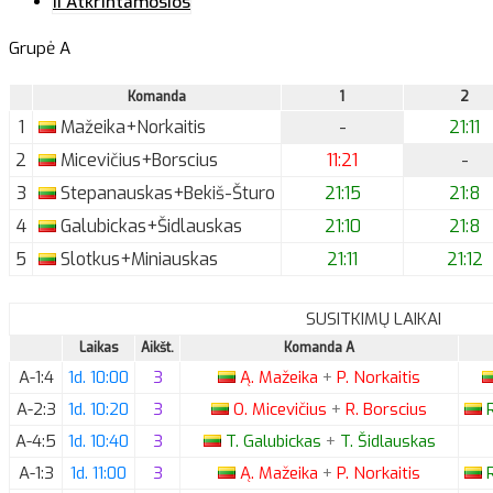
II Atkrintamosios
Grupė A
Komanda
1
2
1
Mažeika+Norkaitis
-
21:11
2
Micevičius+Borscius
11:21
-
3
Stepanauskas+Bekiš-Šturo
21:15
21:8
4
Galubickas+Šidlauskas
21:10
21:8
5
Slotkus+Miniauskas
21:11
21:12
SUSITKIMŲ LAIKAI
Laikas
Aikšt.
Komanda A
A-1:4
1d. 10:00
3
Ą.
Mažeika
+
P.
Norkaitis
A-2:3
1d. 10:20
3
O.
Micevičius
+
R.
Borscius
R
A-4:5
1d. 10:40
3
T.
Galubickas
+
T.
Šidlauskas
A-1:3
1d. 11:00
3
Ą.
Mažeika
+
P.
Norkaitis
R