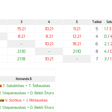
3
4
5
Taškai
Set
15:21
10:21
11:21
5
1
/
3
8:21
8:21
12:21
4
0
/
-
10:21
18:21
6
2
/
21:10
-
21:10
8
4
/
21:18
10:21
-
7
3
/
1
Komanda B
T.
Galubickas
+
T.
Šidlauskas
.
Stepanauskas
+
D.
Bekiš-Šturo
V.
Slotkus
+
J.
Miniauskas
.
Stepanauskas
+
D.
Bekiš-Šturo