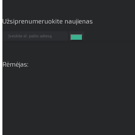
Užsiprenumeruokite naujienas
Rėmėjas: