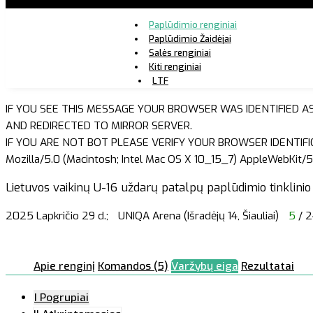
Paplūdimio renginiai
Paplūdimio Žaidėjai
Salės renginiai
Kiti renginiai
LTF
IF YOU SEE THIS MESSAGE YOUR BROWSER WAS IDENTIFIED A
AND REDIRECTED TO MIRROR SERVER.
IF YOU ARE NOT BOT PLEASE VERIFY YOUR BROWSER IDENTIFI
Mozilla/5.0 (Macintosh; Intel Mac OS X 10_15_7) AppleWebKit/5
Lietuvos vaikinų U-16 uždarų patalpų paplūdimio tinklinio 
2025 Lapkričio 29 d.;
UNIQA Arena (Išradėjų 14, Šiauliai)
5
/ 2
Apie renginį
Komandos (5)
Varžybų eiga
Rezultatai
I Pogrupiai