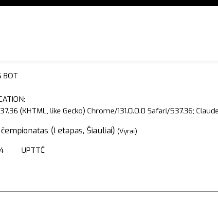
S BOT
CATION:
37.36 (KHTML, like Gecko) Chrome/131.0.0.0 Safari/537.36; Clau
čempionatas (I etapas, Šiauliai)
(Vyrai)
4
UPTTČ