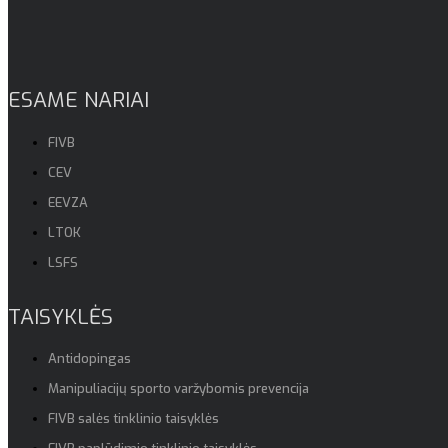
ESAME NARIAI
FIVB
CEV
EEVZA
LTOK
LSFS
TAISYKLĖS
Antidopingas
Manipuliacijų sporto varžybomis prevencija
FIVB salės tinklinio taisyklės