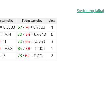
Susitkimų laikai
ų santykis
Taškų santykis
Vieta
= 0.3333
57
/
74
= 0.7703
4
4
= MIN
39
/
84
= 0.4643
5
2
= 1
70
/
65
= 1.0769
3
0
= MAX
84
/
38
= 2.2105
1
= 3
73
/
62
= 1.1774
2