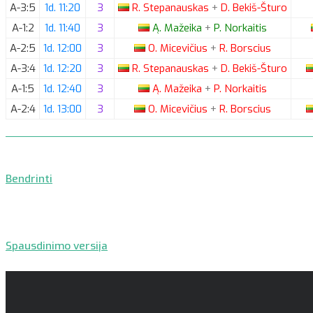
A-3:5
1d. 11:20
3
R.
Stepanauskas
+
D.
Bekiš-Šturo
A-1:2
1d. 11:40
3
Ą.
Mažeika
+
P.
Norkaitis
A-2:5
1d. 12:00
3
O.
Micevičius
+
R.
Borscius
A-3:4
1d. 12:20
3
R.
Stepanauskas
+
D.
Bekiš-Šturo
A-1:5
1d. 12:40
3
Ą.
Mažeika
+
P.
Norkaitis
A-2:4
1d. 13:00
3
O.
Micevičius
+
R.
Borscius
Bendrinti
Spausdinimo versija