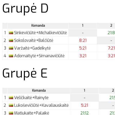
Grupė D
Komanda
1
2
1
Sinkevičiūtė+Michalkevičiūtė
-
21:8
2
Sokolovaitė+Balčiūtė
8:21
-
3
Varžaitė+Gadeikytė
5:21
7:21
4
Adomaitytė+Simanavičiūtė
3:21
3:21
Grupė E
Komanda
1
2
1
Veličkaitė+Rainyte
-
21:
2
Lukoševičiūtė+Kavaliauskaitė
5:21
-
3
Matiukaite+Palaikė
21:12
21: