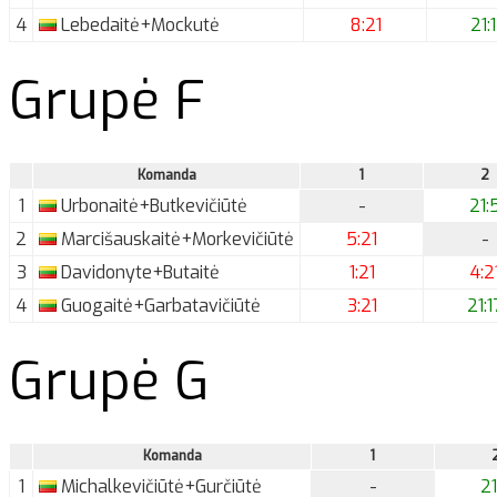
4
Lebedaitė+Mockutė
8:21
21:
Grupė F
Komanda
1
2
1
Urbonaitė+Butkevičiūtė
-
21:
2
Marcišauskaitė+Morkevičiūtė
5:21
-
3
Davidonyte+Butaitė
1:21
4:2
4
Guogaitė+Garbatavičiūtė
3:21
21:1
Grupė G
Komanda
1
1
Michalkevičiūtė+Gurčiūtė
-
21