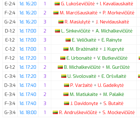
E-2:4
1d. 16:20
1
G.
Lukoševičiūtė
+
I.
Kavaliauskaitė
F-2:4
1d. 16:20
2
M.
Marcišauskaitė
+
P.
Morkevičiūtė
G-2:4
1d. 16:20
3
R.
Masiulytė
+
J.
Nevidauskaitė
D-1:2
1d. 17:00
2
L.
Sinkevičiūtė
+
A.
Michalkevičiūtė
E-1:2
1d. 17:00
3
E.
Veličkaitė
+
E.
Rainyte
C-1:2
1d. 17:00
1
M.
Bražėnaitė
+
J.
Kuprytė
F-1:2
1d. 17:20
1
E.
Urbonaitė
+
V.
Butkevičiūtė
G-1:2
1d. 17:20
2
B.
Michalkevičiūtė
+
M.
Gurčiūtė
C-3:4
1d. 17:20
3
U.
Sivolovaitė
+
E.
Oršvilaitė
D-3:4
1d. 17:40
1
P.
Varžaitė
+
U.
Gadeikytė
E-3:4
1d. 17:40
2
M.
Matiukaite
+
M.
Palaikė
F-3:4
1d. 17:40
3
J.
Davidonyte
+
S.
Butaitė
G-3:4
1d. 18:00
1
R.
Andruškevičiūtė
+
S.
Mockevičiūtė