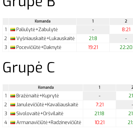
Grupė B
Komanda
1
2
1
Paliulytė+Zabulytė
-
8:21
2
Vyšniauskaitė+Lukauskaitė
21:8
-
3
Pocevičiūtė+Daknytė
19:21
22:20
Grupė C
Komanda
1
1
Bražėnaitė+Kuprytė
-
21
2
Janulevičiūtė+Kavaliauskaitė
7:21
3
Sivolovaitė+Oršvilaitė
21:18
21
4
Armanavičiūtė+Radzinevičiūtė
10:21
21