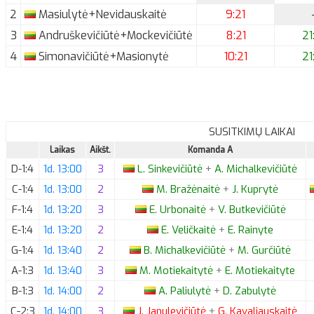
2
Masiulytė+Nevidauskaitė
9:21
3
Andruškevičiūtė+Mockevičiūtė
8:21
21
4
Simonavičiūtė+Masionytė
10:21
21
SUSITKIMŲ LAIKAI
Laikas
Aikšt.
Komanda A
D-1:4
1d. 13:00
3
L.
Sinkevičiūtė
+
A.
Michalkevičiūtė
C-1:4
1d. 13:00
2
M.
Bražėnaitė
+
J.
Kuprytė
F-1:4
1d. 13:20
3
E.
Urbonaitė
+
V.
Butkevičiūtė
E-1:4
1d. 13:20
2
E.
Veličkaitė
+
E.
Rainyte
G-1:4
1d. 13:40
2
B.
Michalkevičiūtė
+
M.
Gurčiūtė
A-1:3
1d. 13:40
3
M.
Motiekaitytė
+
E.
Motiekaityte
B-1:3
1d. 14:00
2
A.
Paliulytė
+
D.
Zabulytė
C-2:3
1d. 14:00
3
J.
Janulevičiūtė
+
G.
Kavaliauskaitė