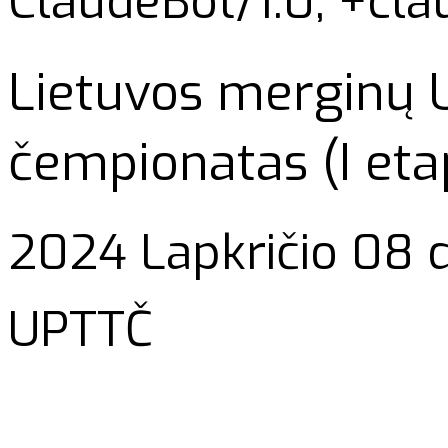
ClaudeBot/1.0; +cl
Lietuvos merginų U
čempionatas (I etap
2024 Lapkričio 08 d
UPTTČ