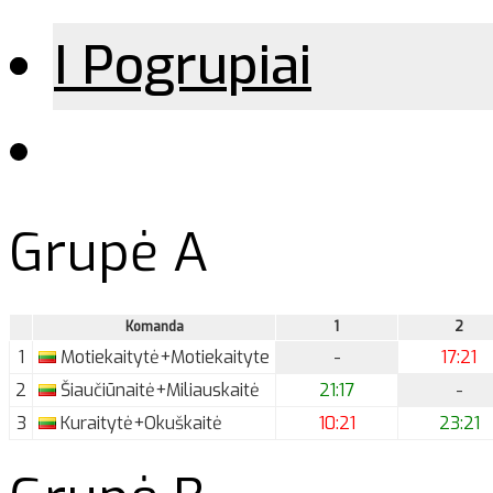
I Pogrupiai
Grupė A
Komanda
1
2
1
Motiekaitytė+Motiekaityte
-
17:21
2
Šiaučiūnaitė+Miliauskaitė
21:17
-
3
Kuraitytė+Okuškaitė
10:21
23:21