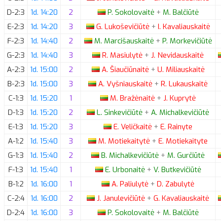
D-2:3
1d. 14:20
2
P.
Sokolovaitė
+
M.
Balčiūtė
E-2:3
1d. 14:20
3
G.
Lukoševičiūtė
+
I.
Kavaliauskaitė
F-2:3
1d. 14:40
2
M.
Marcišauskaitė
+
P.
Morkevičiūtė
G-2:3
1d. 14:40
3
R.
Masiulytė
+
J.
Nevidauskaitė
A-2:3
1d. 15:00
2
A.
Šiaučiūnaitė
+
U.
Miliauskaitė
B-2:3
1d. 15:00
3
A.
Vyšniauskaitė
+
R.
Lukauskaitė
C-1:3
1d. 15:20
1
M.
Bražėnaitė
+
J.
Kuprytė
D-1:3
1d. 15:20
2
L.
Sinkevičiūtė
+
A.
Michalkevičiūtė
E-1:3
1d. 15:20
3
E.
Veličkaitė
+
E.
Rainyte
A-1:2
1d. 15:40
3
M.
Motiekaitytė
+
E.
Motiekaityte
G-1:3
1d. 15:40
2
B.
Michalkevičiūtė
+
M.
Gurčiūtė
F-1:3
1d. 15:40
1
E.
Urbonaitė
+
V.
Butkevičiūtė
B-1:2
1d. 16:00
1
A.
Paliulytė
+
D.
Zabulytė
C-2:4
1d. 16:00
2
J.
Janulevičiūtė
+
G.
Kavaliauskaitė
D-2:4
1d. 16:00
3
P.
Sokolovaitė
+
M.
Balčiūtė