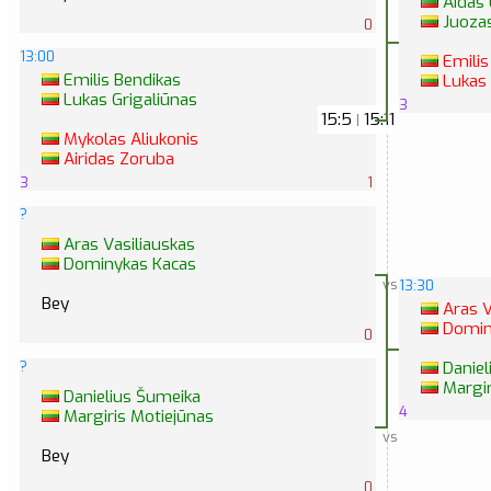
Aidas 
Juozas
0
13:00
Emilis
Emilis Bendikas
Lukas 
Lukas Grigaliūnas
3
15:5
15:11
|
Mykolas Aliukonis
Airidas Zoruba
3
1
?
Aras Vasiliauskas
Dominykas Kacas
vs
13:30
Bey
Aras V
Domin
0
?
Daniel
Margir
Danielius Šumeika
4
Margiris Motiejūnas
vs
Bey
0