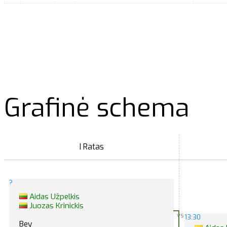
Grafinė schema
I Ratas
?
Aidas Užpelkis
Juozas Krinickis
vs
13:30
Bey