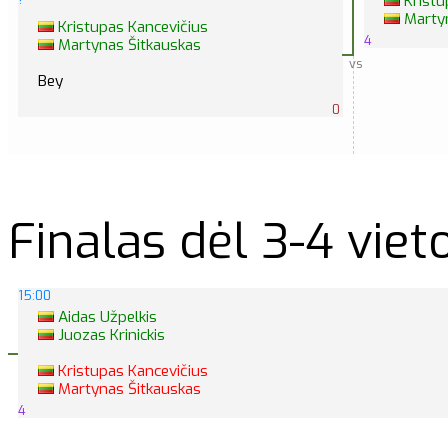
Kristu
Martyn
Kristupas Kancevičius
4
Martynas Šitkauskas
vs
Bey
0
Finalas dėl 3-4 viet
15:00
Aidas Užpelkis
Juozas Krinickis
Kristupas Kancevičius
Martynas Šitkauskas
4