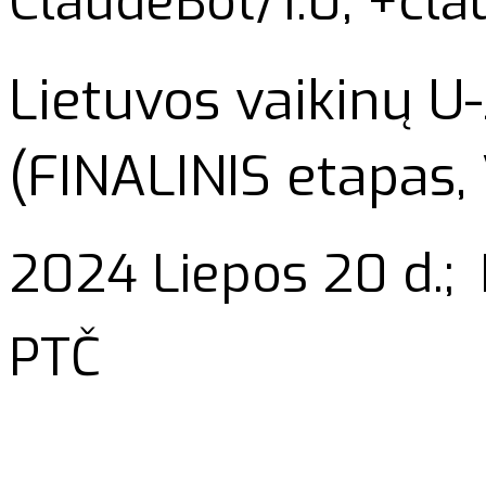
ClaudeBot/1.0; +cl
Lietuvos vaikinų U
(FINALINIS etapas, 
2024 Liepos 20 d.;
PTČ