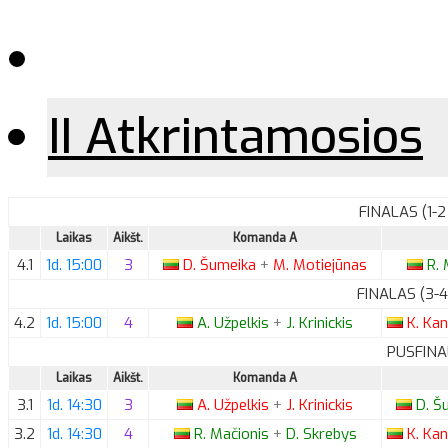
II Atkrintamosios
FINALAS (1-2
Laikas
Aikšt.
Komanda A
4.1
1d. 15:00
3
D.
Šumeika
+
M.
Motiejūnas
R.
M
FINALAS (3-4
4.2
1d. 15:00
4
A.
Užpelkis
+
J.
Krinickis
K.
Kan
PUSFINA
Laikas
Aikšt.
Komanda A
3.1
1d. 14:30
3
A.
Užpelkis
+
J.
Krinickis
D.
Šu
3.2
1d. 14:30
4
R.
Mačionis
+
D.
Skrebys
K.
Kan