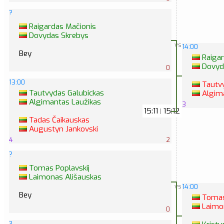
?
Raigardas Mačionis
Dovydas Skrebys
vs
14:00
Bey
Raigar
Dovyd
0
13:00
Tautvy
Tautvydas Galubickas
Algima
Algimantas Laužikas
3
15:11
15:12
|
Tadas Čaikauskas
Augustyn Jankovski
4
2
?
Tomas Poplavskij
Laimonas Ališauskas
vs
14:00
Bey
Tomas 
Laimon
0
?