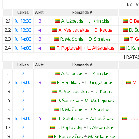
II RATA
Laikas
Aikšt.
Komanda A
2.1
1d. 13:30
3
A.
Užpelkis
+
J.
Krinickis
E.
Be
2.2
1d. 13:30
4
A.
Vasiliauskas
+
D.
Kacas
D.
Šu
2.3
1d. 14:00
3
R.
Mačionis
+
D.
Skrebys
T.
Ga
2.4
1d. 14:00
4
T.
Poplavskij
+
L.
Ališauskas
K.
Kan
I RATA
Laikas
Aikšt.
Komanda A
1.1
?
A.
Užpelkis
+
J.
Krinickis
1.2
1d. 13:00
3
E.
Bendikas
+
L.
Grigaliūnas
M.
1.3
?
A.
Vasiliauskas
+
D.
Kacas
1.4
?
D.
Šumeika
+
M.
Motiejūnas
1.5
?
R.
Mačionis
+
D.
Skrebys
1.6
1d. 13:00
4
T.
Galubickas
+
A.
Laužikas
T.
Ča
1.7
?
T.
Poplavskij
+
L.
Ališauskas
1.8
?
K.
Kancevičius
+
M.
Šitkauskas