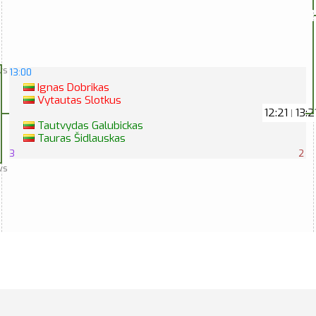
vs
13:00
Ignas Dobrikas
Vytautas Slotkus
12:21
13:2
|
Tautvydas Galubickas
Tauras Šidlauskas
3
2
vs