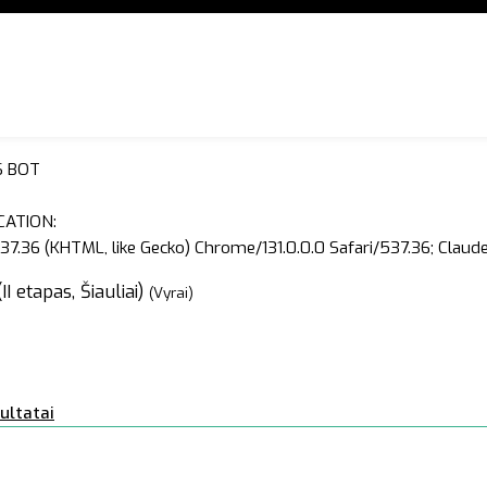
S BOT
CATION:
37.36 (KHTML, like Gecko) Chrome/131.0.0.0 Safari/537.36; Clau
I etapas, Šiauliai)
(Vyrai)
ultatai