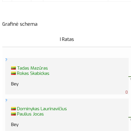
Grafinė schema
I Ratas
?
Tadas Mazūras
Rokas Skabickas
Bey
0
?
Dominykas Laurinavičius
Paulius Jocas
Bey