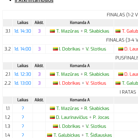
II Atkrintamosios
FINALAS (1-2 V
Laikas
Aikšt.
Komanda A
3.1
1d. 14:30
3
T.
Mazūras
+
R.
Skabickas
T.
Galub
FINALAS (3-4 
3.2
1d. 14:00
3
I.
Dobrikas
+
V.
Slotkus
D.
Laur
PUSFINALI
Laikas
Aikšt.
Komanda A
2.1
1d. 12:30
3
T.
Mazūras
+
R.
Skabickas
D.
Laur
2.2
1d. 13:00
3
I.
Dobrikas
+
V.
Slotkus
T.
Galub
I RATAS
Laikas
Aikšt.
Komanda A
1.1
?
T.
Mazūras
+
R.
Skabickas
1.2
?
D.
Laurinavičius
+
P.
Jocas
1.3
?
I.
Dobrikas
+
V.
Slotkus
1.4
?
T.
Galubickas
+
T.
Šidlauskas