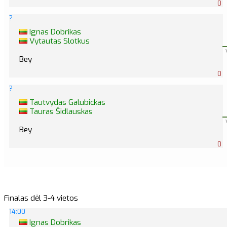
0
?
Ignas Dobrikas
Vytautas Slotkus
Bey
0
?
Tautvydas Galubickas
Tauras Šidlauskas
Bey
0
Finalas dėl 3-4 vietos
14:00
Ignas Dobrikas