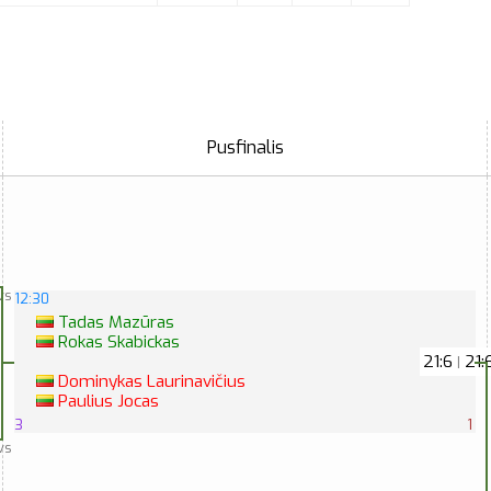
Pusfinalis
vs
12:30
Tadas Mazūras
Rokas Skabickas
21:6
21:
|
Dominykas Laurinavičius
Paulius Jocas
3
1
vs