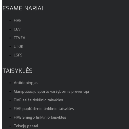
ESAME NARIAI
FIVB
CEV
EEVZA
LTOK
LSFS
TAISYKLĖS
Antidopingas
Manipuliacijų sporto varžybomis prevencija
FIVB salės tinklinio taisyklės
FIVB paplūdimio tinklinio taisyklės
FIVB Sniego tinklinio taisyklės
Teisėjų gestai