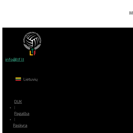
M
info@ltf.lt
Lietuvių
DUK
|
Pagalba
|
Paskyra