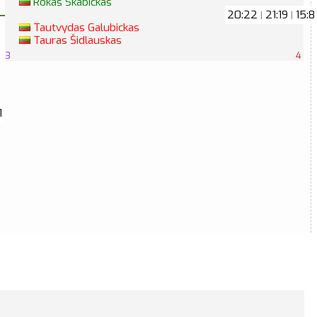
Rokas Skabickas
20:22
21:19
15:8
|
|
Tautvydas Galubickas
Tauras Šidlauskas
3
4
1