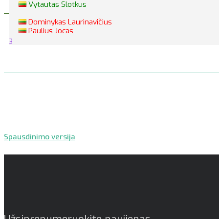
Vytautas Slotkus
Dominykas Laurinavičius
Paulius Jocas
3
Spausdinimo versija
Užsiprenumeruokite naujienas