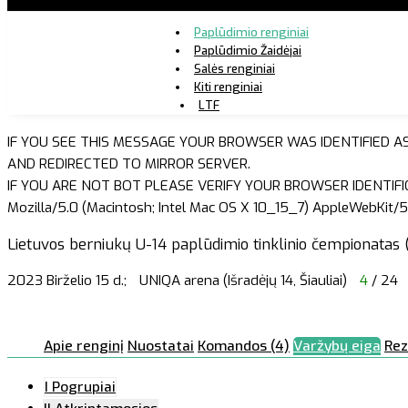
Paplūdimio renginiai
Paplūdimio Žaidėjai
Salės renginiai
Kiti renginiai
LTF
IF YOU SEE THIS MESSAGE YOUR BROWSER WAS IDENTIFIED A
AND REDIRECTED TO MIRROR SERVER.
IF YOU ARE NOT BOT PLEASE VERIFY YOUR BROWSER IDENTIFI
Mozilla/5.0 (Macintosh; Intel Mac OS X 10_15_7) AppleWebKit/5
Lietuvos berniukų U-14 paplūdimio tinklinio čempionatas (I
2023 Birželio 15 d.;
UNIQA arena (Išradėjų 14, Šiauliai)
4
/ 24
Apie renginį
Nuostatai
Komandos (4)
Varžybų eiga
Rez
I Pogrupiai