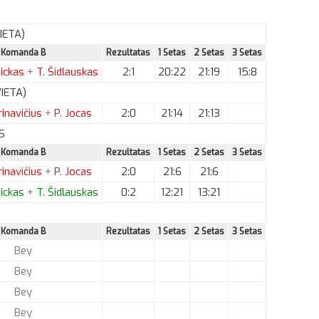
IETA)
Komanda B
Rezultatas
1 Setas
2 Setas
3 Setas
ickas
+
T.
Šidlauskas
2:1
20:22
21:19
15:8
VIETA)
inavičius
+
P.
Jocas
2:0
21:14
21:13
S
Komanda B
Rezultatas
1 Setas
2 Setas
3 Setas
inavičius
+
P.
Jocas
2:0
21:6
21:6
ickas
+
T.
Šidlauskas
0:2
12:21
13:21
Komanda B
Rezultatas
1 Setas
2 Setas
3 Setas
Bey
Bey
Bey
Bey