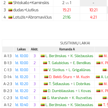
2
Shtokailo+Kaminskis
2
1
-
vs
3
dudas+Liutkus
15:21
10:21
4
Lotužis+Abromavičius
21:16
4:21
SUSITKIMŲ LAIKAI
Laikas
Aikšt.
Komanda A
A-1:3
1d. 10:00
3
L.
Beržinskas
+
K.
Sliežauskas
M.
B-1:3
1d. 10:00
2
T.
Galubickas
+
E.
Bendikas
K.
P
C-1:3
1d. 10:00
1
V.
Slotkus
+
L.
Grigaliūnas
D-1:4
1d. 10:20
1
D.
Bekiš-Šturo
+
M.
Kuzin
A.
Lo
A-2:3
1d. 10:20
3
T.
Šidlauskas
+
I.
Dobrikas
M.
B-2:3
1d. 10:20
2
D.
Dumbliauskas
+
I.
Kovas
K.
P
C-2:3
1d. 10:40
1
G.
Marshavin
+
K.
Ruzveltas
A-1:2
1d. 10:40
3
L.
Beržinskas
+
K.
Sliežauskas
T.
Š