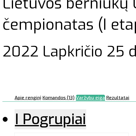
Lietuvos berniukų 
čempionatas (I eta
2022 Lapkričio 25 d
Apie renginį
Komandos (13)
Varžybų eiga
Rezultatai
I Pogrupiai