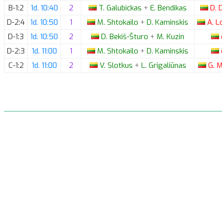
B-1:2
1d. 10:40
2
T.
Galubickas
+
E.
Bendikas
D.
D
D-2:4
1d. 10:50
1
M.
Shtokailo
+
D.
Kaminskis
A.
Lo
D-1:3
1d. 10:50
2
D.
Bekiš-Šturo
+
M.
Kuzin
D-2:3
1d. 11:00
1
M.
Shtokailo
+
D.
Kaminskis
C-1:2
1d. 11:00
2
V.
Slotkus
+
L.
Grigaliūnas
G.
M