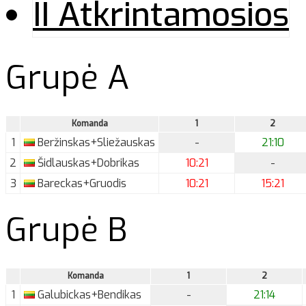
II Atkrintamosios
Grupė A
Komanda
1
2
1
Beržinskas+Sliežauskas
-
21:10
2
Šidlauskas+Dobrikas
10:21
-
3
Bareckas+Gruodis
10:21
15:21
Grupė B
Komanda
1
2
1
Galubickas+Bendikas
-
21:14