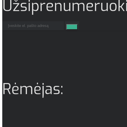
Užsiprenumeruoki
Rėmėjas: