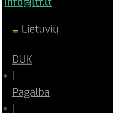
info@ltf.lt
Lietuvių
DUK
|
Pagalba
|