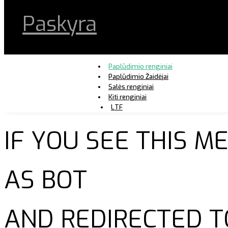
Paskyra
Paplūdimio renginiai
Paplūdimio Žaidėjai
Salės renginiai
Kiti renginiai
LTF
IF YOU SEE THIS 
AS BOT
AND REDIRECTED T