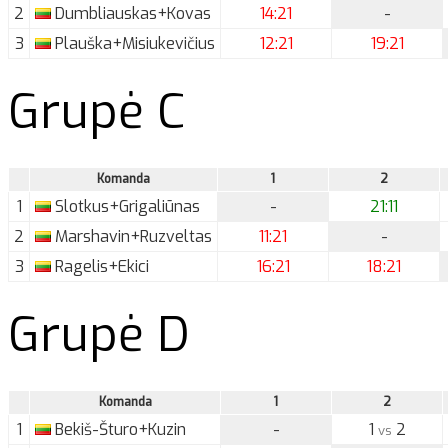
2
Dumbliauskas+Kovas
14:21
-
3
Plauška+Misiukevičius
12:21
19:21
Grupė C
Komanda
1
2
1
Slotkus+Grigaliūnas
-
21:11
2
Marshavin+Ruzveltas
11:21
-
3
Ragelis+Ekici
16:21
18:21
Grupė D
Komanda
1
2
1
Bekiš-Šturo+Kuzin
-
1
2
vs