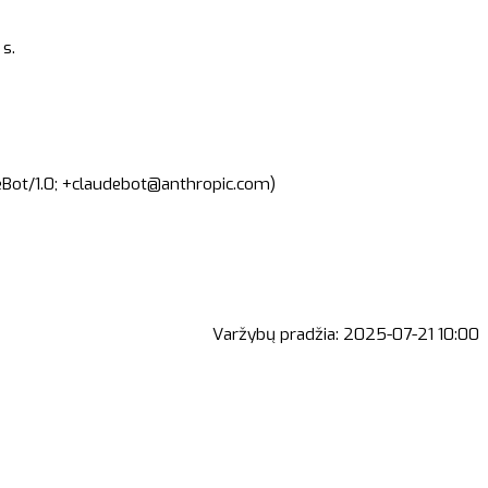
s.
deBot/1.0; +claudebot@anthropic.com)
Varžybų pradžia:
2025-07-21 10:00