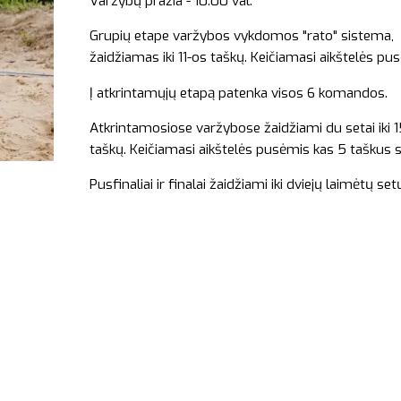
Varžybų pražia - 10:00 val.
Grupių etape varžybos vykdomos "rato" sistema, Žaid
žaidžiamas iki 11-os taškų. Keičiamasi aikštelės pus
Į atkrintamųjų etapą patenka visos 6 komandos.
Atkrintamosiose varžybose žaidžiami du setai iki 15 
taškų. Keičiamasi aikštelės pusėmis kas 5 taškus su
Pusfinaliai ir finalai žaidžiami iki dviejų laimėtų set