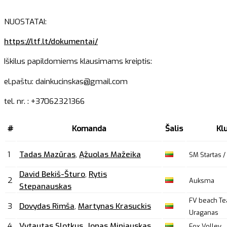
NUOSTATAI:
https://ltf.lt/dokumentai/
Iškilus papildomiems klausimams kreiptis:
el.paštu: dainkucinskas@gmail.com
tel. nr. : +37062321366
#
Komanda
Šalis
Kl
1
Tadas Mazūras
,
Ąžuolas Mažeika
SM Startas /
David Bekiš-Šturo
,
Rytis
2
Auksma
Stepanauskas
FV beach Te
3
Dovydas Rimša
,
Martynas Krasuckis
Uraganas
4
Vytautas Slotkus
,
Jonas Miniauskas
Fox Volley