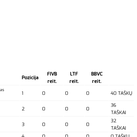
FIVB
LTF
BBVC
Pozicija
reit.
reit.
reit.
tas
1
0
0
0
40 TAŠKŲ
36
2
0
0
0
TAŠKAI
32
3
0
0
0
TAŠKAI
4
0
0
0
0 TAŠKŲ