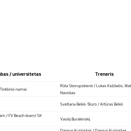
ubas / universitetas
Treneris
Rūta Skorupskienė / Lukas Každailis, Ma
 Tinklinio namai
Navickas
Svetlana Bekiš- Šturo / Artūras Bekiš
am / FV Beach team/ SK
Vasilij Burakinskij
Dainius Kučinskas / Dainius Kučinskas