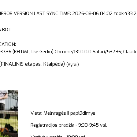
IRROR VERSION LAST SYNC TIME: 2026-08-06 04:02 took:433.2 
S BOT
CATION:
37.36 (KHTML, like Gecko) Chrome/131.0.0.0 Safari/537.36; Clau
(FINALINIS etapas, Klaipėda)
(Vyrai)
Vieta: Melnragės II paplūdimys
Registracijos pradžia - 9:30-9:45 val.