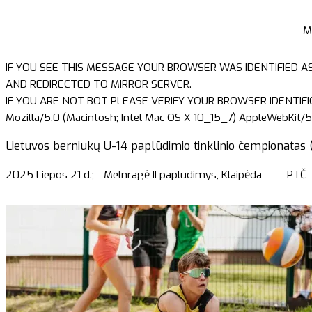
M
IF YOU SEE THIS MESSAGE YOUR BROWSER WAS IDENTIFIED A
AND REDIRECTED TO MIRROR SERVER.
IF YOU ARE NOT BOT PLEASE VERIFY YOUR BROWSER IDENTIFI
Mozilla/5.0 (Macintosh; Intel Mac OS X 10_15_7) AppleWebKit/5
Lietuvos berniukų U-14 paplūdimio tinklinio čempionatas 
2025 Liepos 21 d.;
Melnragė II paplūdimys, Klaipėda
PTČ