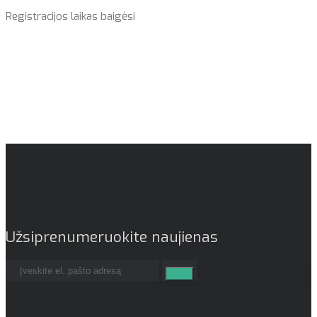
Registracijos laikas baigėsi
Užsiprenumeruokite naujienas