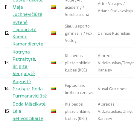
Gustė Pūkaitė
,
VolleyArt
Artur Vasiljev /
11
Maja
academy /
Ariana Rudkovskaja
Juchnevičiūtė
Smėlio arena
Rytenė
Šiauliu sporto
Tijūnaitytė
,
12
gimnazija / Fox
Dainius Kučinskas
Kamilė
Volley
Kamandierytė
Kotryna
Klaipėdos
Albredas
Petraitytė
,
13
pliažo tinklinio
Vidzikauskas/Dmyt
Brigita
klubas (KBC)
Kanaiev
Vengalytė
Augustė
Paplūdimio
14
Gražytė
,
Goda
Vusal Guseinov
tinklinio centras
Furmanavičiūtė
Goda Mišeikytė
,
Klaipėdos
Albredas
15
Lėja
pliažo tinklinio
Vidzikauskas/Dmyt
Selivoncikaite
klubas (KBC)
Kanaiev