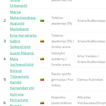
Vesta
akademija (TA)
Urbonaitė
Marija
Malachovskaja
,
Tinklinio
2
Ariana Rudkovskaja
Augustė
akademija (TA)
Mažeikaitė
Ema Korvelaite
,
Tinklinio
3
Gabrė
akademija (TA) /
Ariana Rudkovskaja
Sinkevičiūtė
Smėlio arena
Gustė Pūkaitė
,
VolleyArt
Artur Vasiljev /
4
Maja
academy /
Ariana Rudkovskaja
Juchnevičiūtė
Smėlio arena
Rytenė
Šiauliu sporto
Tijūnaitytė
,
5
gimnazija / Fox
Dainius Kučinskas
Kamilė
Volley
Kamandierytė
Kotryna
Klaipėdos
Albredas
Petraitytė
,
6
pliažo tinklinio
Vidzikauskas/Dmyt
Brigita