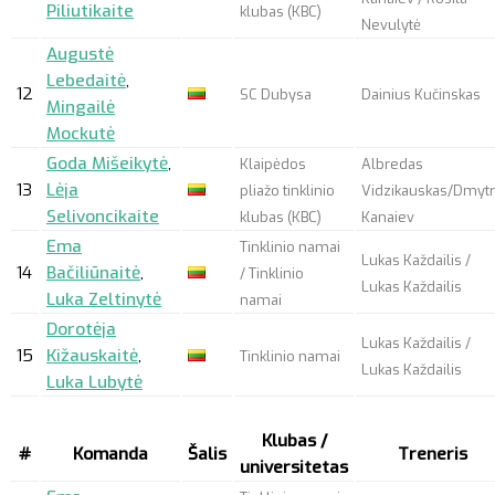
Piliutikaite
klubas (KBC)
Nevulytė
Augustė
Lebedaitė
,
12
SC Dubysa
Dainius Kučinskas
Mingailė
Mockutė
Goda Mišeikytė
,
Klaipėdos
Albredas
13
Lėja
pliažo tinklinio
Vidzikauskas/Dmyt
Selivoncikaite
klubas (KBC)
Kanaiev
Ema
Tinklinio namai
Lukas Každailis /
14
Bačiliūnaitė
,
/ Tinklinio
Lukas Každailis
Luka Zeltinytė
namai
Dorotėja
Lukas Každailis /
15
Kižauskaitė
,
Tinklinio namai
Lukas Každailis
Luka Lubytė
Klubas /
#
Komanda
Šalis
Treneris
universitetas