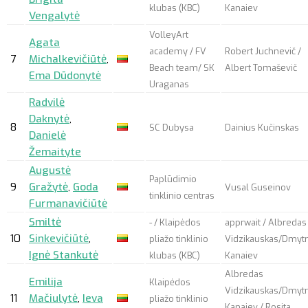
klubas (KBC)
Kanaiev
Vengalytė
VolleyArt
Agata
academy / FV
Robert Juchnevič /
7
Michalkevičiūtė
,
Beach team/ SK
Albert Tomaševič
Ema Dūdonytė
Uraganas
Radvilė
Daknytė
,
8
SC Dubysa
Dainius Kučinskas
Danielė
Žemaityte
Augustė
Paplūdimio
9
Gražytė
,
Goda
Vusal Guseinov
tinklinio centras
Furmanavičiūtė
Smiltė
- / Klaipėdos
apprwait
/ Albredas
10
Sinkevičiūtė
,
pliažo tinklinio
Vidzikauskas/Dmyt
Ignė Stankutė
klubas (KBC)
Kanaiev
Albredas
Emilija
Klaipėdos
Vidzikauskas/Dmyt
11
Mačiulytė
,
Ieva
pliažo tinklinio
Kanaiev / Rosita