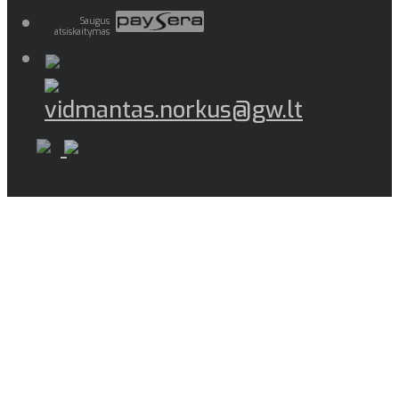
Saugus
atsiskaitymas