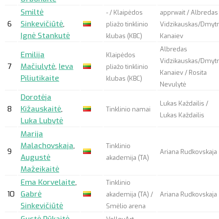
Smiltė
- / Klaipėdos
apprwait
/ Albredas
6
Sinkevičiūtė
,
pliažo tinklinio
Vidzikauskas/Dmyt
Ignė Stankutė
klubas (KBC)
Kanaiev
Albredas
Emilija
Klaipėdos
Vidzikauskas/Dmyt
7
Mačiulytė
,
Ieva
pliažo tinklinio
Kanaiev / Rosita
Piliutikaite
klubas (KBC)
Nevulytė
Dorotėja
Lukas Každailis /
8
Kižauskaitė
,
Tinklinio namai
Lukas Každailis
Luka Lubytė
Marija
Malachovskaja
,
Tinklinio
9
Ariana Rudkovskaja
Augustė
akademija (TA)
Mažeikaitė
Ema Korvelaite
,
Tinklinio
10
Gabrė
akademija (TA) /
Ariana Rudkovskaja
Sinkevičiūtė
Smėlio arena