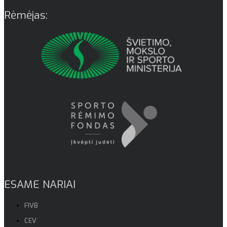
Rėmėjas:
ESAME NARIAI
FIVB
CEV