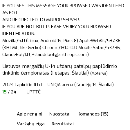
IF YOU SEE THIS MESSAGE YOUR BROWSER WAS IDENTIFIED
AS BOT
AND REDIRECTED TO MIRROR SERVER.
IF YOU ARE NOT BOT PLEASE VERIFY YOUR BROWSER
IDENTIFICATION:
Mozilla/5.0 (Linux; Android 14; Pixel 8) AppleWebKit/537.36
(KHTML, like Gecko) Chrome/131.0.0.0 Mobile Safari/537.36;
ClaudeBot/1.0; +claudebot@anthropic.com)
Lietuvos mergaičių U-14 uždarų patalpų paplūdimio
tinklinio čempionatas (I etapas, Šiauliai)
(Moterys)
2024 Lapkričio 10 d.;
UNIQA arena (Išradėjų 14, Šiauliai)
15
/ 24
UPTTČ
Apie renginį
Nuostatai
Komandos (15)
Varžybų eiga
Rezultatai