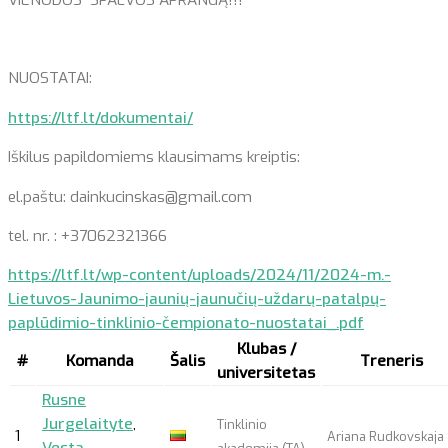
NUOSTATAI:
https://ltf.lt/dokumentai/
Iškilus papildomiems klausimams kreiptis:
el.paštu: dainkucinskas@gmail.com
tel. nr. : +37062321366
https://ltf.lt/wp-content/uploads/2024/11/2024-m.-
Lietuvos-Jaunimo-jaunių-jaunučių-uždarų-patalpų-
paplūdimio-tinklinio-čempionato-nuostatai_.pdf
Klubas /
#
Komanda
Šalis
Treneris
universitetas
Rusne
Jurgelaityte
,
Tinklinio
1
Ariana Rudkovskaja