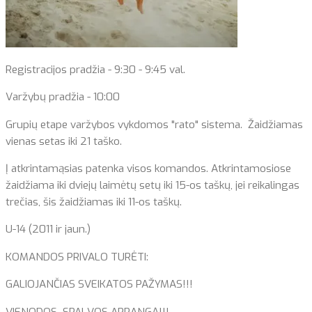
Registracijos pradžia - 9:30 - 9:45 val.
Varžybų pradžia - 10:00
Grupių etape varžybos vykdomos "rato" sistema. Žaidžiamas
vienas setas iki 21 taško.
Į atkrintamąsias patenka visos komandos. Atkrintamosiose
žaidžiama iki dviejų laimėtų setų iki 15-os taškų, jei reikalingas
trečias, šis žaidžiamas iki 11-os taškų.
U-14 (2011 ir jaun.)
KOMANDOS PRIVALO TURĖTI:
GALIOJANČIAS SVEIKATOS PAŽYMAS!!!
VIENODOS SPALVOS APRANGĄ!!!