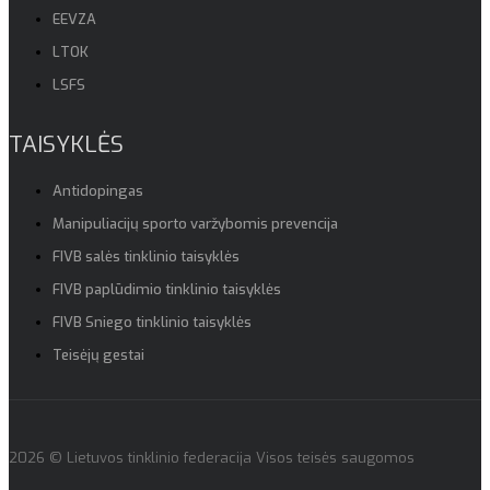
EEVZA
LTOK
LSFS
TAISYKLĖS
Antidopingas
Manipuliacijų sporto varžybomis prevencija
FIVB salės tinklinio taisyklės
FIVB paplūdimio tinklinio taisyklės
FIVB Sniego tinklinio taisyklės
Teisėjų gestai
2026 © Lietuvos tinklinio federacija Visos teisės saugomos