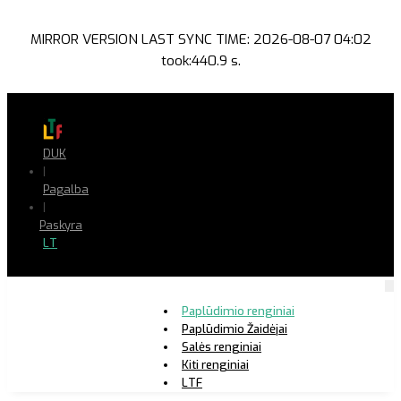
MIRROR VERSION LAST SYNC TIME: 2026-08-07 04:02
took:440.9 s.
DUK
|
Pagalba
|
Paskyra
LT
Paplūdimio renginiai
Paplūdimio Žaidėjai
Salės renginiai
Kiti renginiai
LTF