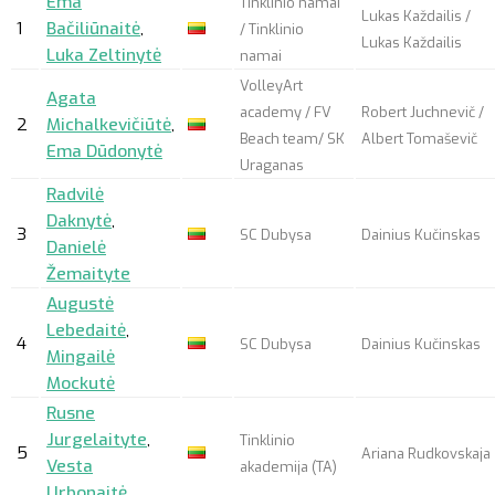
Ema
Tinklinio namai
Lukas Každailis /
1
Bačiliūnaitė
,
/ Tinklinio
Lukas Každailis
Luka Zeltinytė
namai
VolleyArt
Agata
academy / FV
Robert Juchnevič /
2
Michalkevičiūtė
,
Beach team/ SK
Albert Tomaševič
Ema Dūdonytė
Uraganas
Radvilė
Daknytė
,
3
SC Dubysa
Dainius Kučinskas
Danielė
Žemaityte
Augustė
Lebedaitė
,
4
SC Dubysa
Dainius Kučinskas
Mingailė
Mockutė
Rusne
Jurgelaityte
,
Tinklinio
5
Ariana Rudkovskaja
Vesta
akademija (TA)
Urbonaitė