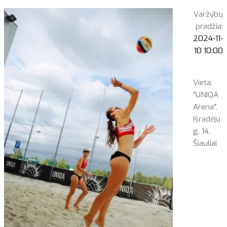
Varžybų
pradžia:
2024-11-
10 10:00
Vieta:
"UNIQA
Arena",
Išradėjų
g. 14,
Šiauliai