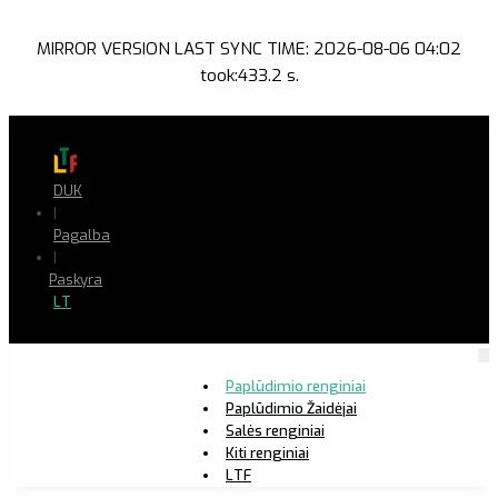
MIRROR VERSION LAST SYNC TIME: 2026-08-06 04:02
took:433.2 s.
DUK
|
Pagalba
|
Paskyra
LT
Paplūdimio renginiai
Paplūdimio Žaidėjai
Salės renginiai
Kiti renginiai
LTF