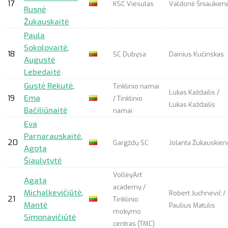
17
KSC Viesulas
Valdonė Šniaukien
Rusnė
Žukauskaitė
Paula
Sokolovaitė
,
18
SC Dubysa
Dainius Kučinskas
Augustė
Lebedaitė
Gustė Rekutė
,
Tinklinio namai
Lukas Každailis /
19
Ema
/ Tinklinio
Lukas Každailis
Bačiliūnaitė
namai
Eva
Parnarauskaitė
,
20
Gargždų SC
Jolanta Žukauskien
Agota
Šiaulytytė
VolleyArt
Agata
academy /
Michalkevičiūtė
,
Robert Juchnevič /
21
Tinklinio
Mantė
Paulius Matulis
mokymo
Simonavičiūtė
centras (TMC)