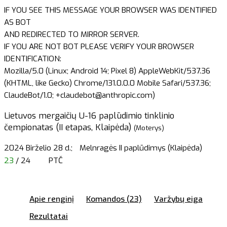
IF YOU SEE THIS MESSAGE YOUR BROWSER WAS IDENTIFIED
AS BOT
AND REDIRECTED TO MIRROR SERVER.
IF YOU ARE NOT BOT PLEASE VERIFY YOUR BROWSER
IDENTIFICATION:
Mozilla/5.0 (Linux; Android 14; Pixel 8) AppleWebKit/537.36
(KHTML, like Gecko) Chrome/131.0.0.0 Mobile Safari/537.36;
ClaudeBot/1.0; +claudebot@anthropic.com)
Lietuvos mergaičių U-16 paplūdimio tinklinio
čempionatas (II etapas, Klaipėda)
(Moterys)
2024 Birželio 28 d.;
Melnragės II paplūdimys (Klaipėda)
23
/ 24
PTČ
Apie renginį
Komandos (23)
Varžybų eiga
Rezultatai