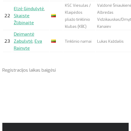
KSC Viesulas /
Valdonė Šniaukienė
Elzė Gindulytė
,
Klaipėdos
Albredas
22
Skaiste
pliažo tinklinio
Vidzikauskas/Dmyt
Žlibinaite
klubas (KBC)
Kanaiev
Deimantė
23
Zabulytė
,
Eva
Tinklinio namai
Lukas Každailis
Rainyte
Registracijos laikas baigėsi