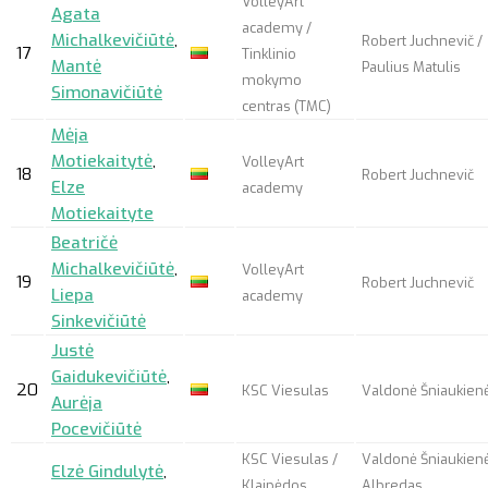
VolleyArt
Agata
academy /
Michalkevičiūtė
,
Robert Juchnevič /
17
Tinklinio
Mantė
Paulius Matulis
mokymo
Simonavičiūtė
centras (TMC)
Mėja
Motiekaitytė
,
VolleyArt
18
Robert Juchnevič
Elze
academy
Motiekaityte
Beatričė
Michalkevičiūtė
,
VolleyArt
19
Robert Juchnevič
Liepa
academy
Sinkevičiūtė
Justė
Gaidukevičiūtė
,
20
KSC Viesulas
Valdonė Šniaukien
Aurėja
Pocevičiūtė
KSC Viesulas /
Valdonė Šniaukienė
Elzė Gindulytė
,
Klaipėdos
Albredas