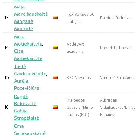
Maja
Marcišauskaitė
,
Fox Volley / SC
13
Dainius Kučinskas
Mingailė
Dubysa
Mockutė
Mėja
Motiekaitytė
,
VolleyArt
14
Robert Juchnevič
Elze
academy
Motiekaityte
Justė
Gaidukevičiūtė
,
15
KSC Viesulas
Valdonė Šniaukien
Aurėja
Pocevičiūtė
Rugilė
Klaipėdos
Albredas
Bitkovaitė
,
16
pliažo tinklinio
Vidzikauskas/Dmyt
Gabija
klubas (KBC)
Kanaiev
Štrapėlaitė
Ema
Šarakauskaitė
,