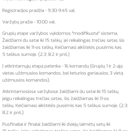
Registracijos pradžia - 9:30-9:45 val.
Varžybų pražia - 10:00 val.
Grupių etape varžybos vykdomos "modifikuota" sistema,
Žaidžiami du setai iki 15 taškų, jei reikalingas trečias setas šis
žaidžiamas iki 11-os taškų. Keičiamasi aikštelės pusėmis kas
5 taškus sumoje. (2:3; 8:2 ir pnš.)
Į atkrintamųjų etapą patenka - 16 komandų (Grupių 1 ir 2-ąją
vietas užėmusios komandos, bei keturios geriausios 3 vietą
užėmusios komandos).
Atkrintamosiose varžybose žaidžiami du setai iki 15 taškų,
jeigu reikalingas trečias setas, šis žaidžiamas iki 11-os
taškų. Keičiamasi aikštelės pusėmis kas 5 taškus sumoje. (2:3;
8:2 ir pnš.)
Pusfinaliai ir finalai žaidžiami iki dviejų laimėtų setų iki