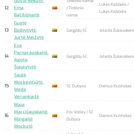
Gustė Rekutė
,
Tinklinio namai
Lukas Každailis /
12
Ema
/ Tinklinio
Lukas Každailis
Bačiliūnaitė
namai
Gustė
13
Budvytytė
,
Gargždų SC
Jolanta Žukauskien
Jurtė Meižytė
Eva
Parnarauskaitė
,
14
Gargždų SC
Jolanta Žukauskien
Agota
Šiaulytytė
Saulė
Mockevičiūtė
,
15
SC Dubysa
Dainius Kučinskas
Meda
Veriankaitė
Maja
Marcišauskaitė
,
Fox Volley / SC
16
Dainius Kučinskas
Mingailė
Dubysa
Mockutė