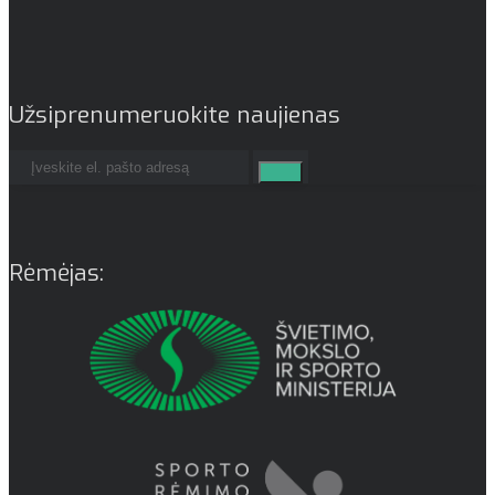
Užsiprenumeruokite naujienas
Rėmėjas: