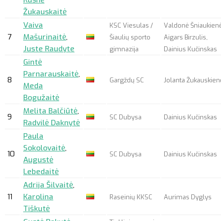
Rusnė
Žukauskaitė
Vaiva
KSC Viesulas /
Valdonė Šniaukienė
7
Mašurinaitė
,
Šiaulių sporto
Aigars Birzulis,
Juste Raudyte
gimnazija
Dainius Kučinskas
Gintė
Parnarauskaitė
,
8
Gargždų SC
Jolanta Žukauskien
Meda
Bogužaitė
Melita Balčiūtė
,
9
SC Dubysa
Dainius Kučinskas
Radvilė Daknytė
Paula
Sokolovaitė
,
10
SC Dubysa
Dainius Kučinskas
Augustė
Lebedaitė
Adrija Šilvaitė
,
11
Karolina
Raseinių KKSC
Aurimas Dyglys
Tiškutė