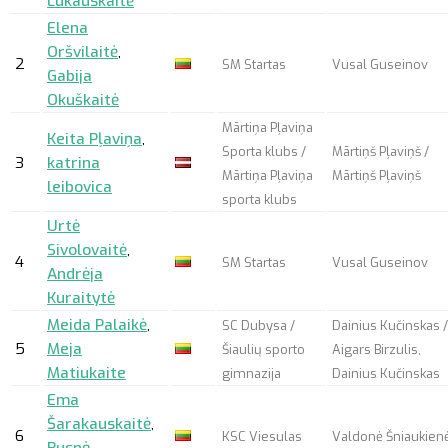
Lukauskaitė
Elena
Oršvilaitė
,
2
SM Startas
Vusal Guseinov
Gabija
Okuškaitė
Mārtiņa Pļaviņa
Keita Pļaviņa
,
Sporta klubs /
Mārtiņš Pļaviņš /
3
katrina
Mārtiņa Pļaviņa
Mārtiņš Pļaviņš
leibovica
sporta klubs
Urtė
Sivolovaitė
,
4
SM Startas
Vusal Guseinov
Andrėja
Kuraitytė
Meida Palaikė
,
SC Dubysa /
Dainius Kučinskas /
5
Meja
Šiaulių sporto
Aigars Birzulis,
Matiukaite
gimnazija
Dainius Kučinskas
Ema
Šarakauskaitė
,
6
KSC Viesulas
Valdonė Šniaukien