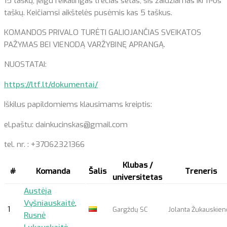
15 taškų, jeigu reikalingas trečias setas, šis žaidžiamas iki 11-os
taškų. Keičiamsi aikštelės pusėmis kas 5 taškus.
KOMANDOS PRIVALO TURĖTI GALIOJANČIAS SVEIKATOS
PAŽYMAS BEI VIENODĄ VARŽYBINĘ APRANGĄ.
NUOSTATAI:
https://ltf.lt/dokumentai/
Iškilus papildomiems klausimams kreiptis:
el.paštu: dainkucinskas@gmail.com
tel. nr. : +37062321366
Klubas /
#
Komanda
Šalis
Treneris
universitetas
Austėja
Vyšniauskaitė
,
1
Gargždų SC
Jolanta Žukauskien
Rusnė