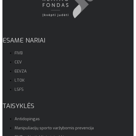
ESAME NARIAI
FIVB
CEV
EEVZA
LTOK
LSFS
TAISYKLĖS
Antidopingas
Manipuliacijų sporto varžybomis prevencija