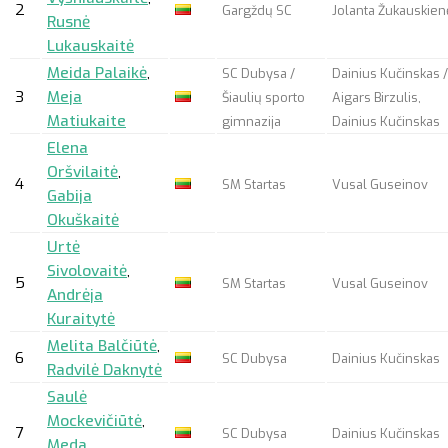
2
Gargždų SC
Jolanta Žukauskien
Rusnė
Lukauskaitė
Meida Palaikė
,
SC Dubysa /
Dainius Kučinskas /
3
Meja
Šiaulių sporto
Aigars Birzulis,
Matiukaite
gimnazija
Dainius Kučinskas
Elena
Oršvilaitė
,
4
SM Startas
Vusal Guseinov
Gabija
Okuškaitė
Urtė
Sivolovaitė
,
5
SM Startas
Vusal Guseinov
Andrėja
Kuraitytė
Melita Balčiūtė
,
6
SC Dubysa
Dainius Kučinskas
Radvilė Daknytė
Saulė
Mockevičiūtė
,
7
SC Dubysa
Dainius Kučinskas
Meda