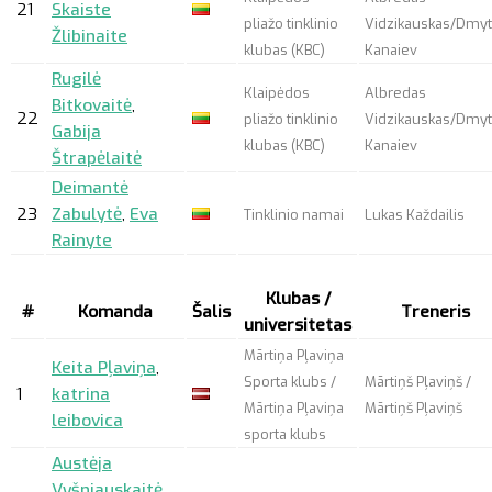
21
Skaiste
pliažo tinklinio
Vidzikauskas/Dmyt
Žlibinaite
klubas (KBC)
Kanaiev
Rugilė
Klaipėdos
Albredas
Bitkovaitė
,
22
pliažo tinklinio
Vidzikauskas/Dmyt
Gabija
klubas (KBC)
Kanaiev
Štrapėlaitė
Deimantė
23
Zabulytė
,
Eva
Tinklinio namai
Lukas Každailis
Rainyte
Klubas /
#
Komanda
Šalis
Treneris
universitetas
Mārtiņa Pļaviņa
Keita Pļaviņa
,
Sporta klubs /
Mārtiņš Pļaviņš /
1
katrina
Mārtiņa Pļaviņa
Mārtiņš Pļaviņš
leibovica
sporta klubs
Austėja
Vyšniauskaitė
,