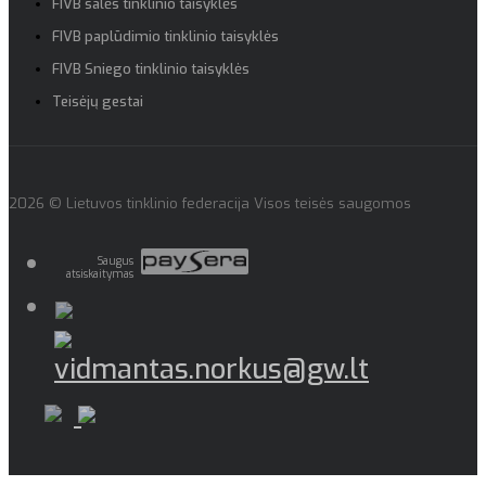
FIVB salės tinklinio taisyklės
FIVB paplūdimio tinklinio taisyklės
FIVB Sniego tinklinio taisyklės
Teisėjų gestai
2026 © Lietuvos tinklinio federacija Visos teisės saugomos
Saugus
atsiskaitymas