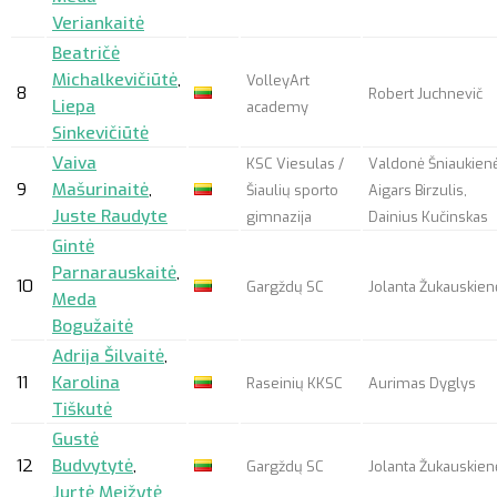
Veriankaitė
Beatričė
Michalkevičiūtė
,
VolleyArt
8
Robert Juchnevič
Liepa
academy
Sinkevičiūtė
Vaiva
KSC Viesulas /
Valdonė Šniaukienė
9
Mašurinaitė
,
Šiaulių sporto
Aigars Birzulis,
Juste Raudyte
gimnazija
Dainius Kučinskas
Gintė
Parnarauskaitė
,
10
Gargždų SC
Jolanta Žukauskien
Meda
Bogužaitė
Adrija Šilvaitė
,
11
Karolina
Raseinių KKSC
Aurimas Dyglys
Tiškutė
Gustė
12
Budvytytė
,
Gargždų SC
Jolanta Žukauskien
Jurtė Meižytė