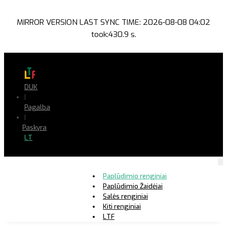
MIRROR VERSION LAST SYNC TIME: 2026-08-08 04:02
took:430.9 s.
DUK
|
Pagalba
|
Paskyra
LT
Paplūdimio renginiai
Paplūdimio Žaidėjai
Salės renginiai
Kiti renginiai
LTF