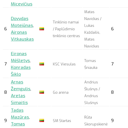
Micevičius
Matas
Dovydas
Navickas /
Tinklinio namai
Motejūnas
,
Lukas
6
6
/ Paplūdimio
Aironas
Každailis,
tinklinio centras
Vitkauskas
Matas
Navickas
Eironas
Mėšletys
,
Tomas
7
7
KSC Viesulas
Konradas
Šniauka
Šiklo
Arnas
Andrius
Žemgulis
,
Šlušnys /
8
8
Go arena
Aretas
Andrius
Simaitis
Slušnys
Tadas
Mazūras
,
Rūta
9
9
SM Startas
Tomas
Skorupskienė