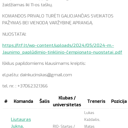
žaidžiamas iki 11-os taškų.
KOMANDOS PRIVALO TURĖTI GALIOJANČIAS SVEIKATOS
PAŽYMAS BEI VIENODĄ VARŽYBINĘ APRANGĄ.
NUOSTATAI:
https://ltf.lt/wp-content/uploads/2024/05/2024-m.-
Jaunimo_paplūdimio-tinklinio-čempionato-nuostatai..pdf
Iškilus papildomiems klausimams kreiptis:
el.paštu: dainkucinskas@gmail.com
tel. nr. : +37062321366
Klubas /
#
Komanda
Šalis
Treneris
Pozicija
universitetas
Lukas
Liutauras
Každailis,
Jukna
,
RIO- Startas /
Matas