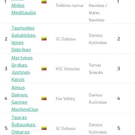
1
1
Midas
Tinklinio namai
Navickas /
Medžiaušis
Matas
Navickas
Tautvydas
Galubickas
,
Dainius
2
2
SC Dubysa
Ignas
Kučinskas
Dobrikas
Martynas
Grybas
,
Tomas
3
3
KSC Viesulas
Justinas
Šniauka
Kalvis
Ainius
Daknys
,
Dainius
4
4
Fox Volley
Gantas
Kučinskas
Mockevičius
Tauras
Šidlauskas
,
Dainius
5
5
SC Dubysa
Oskaras
Kučinskas