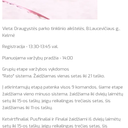
Vieta: Draugystės parko tinklinio aikštelės, B.Laucevičiaus g.,
Kelmė
Registracija - 13:30-13:45 val.
Planuojama varžybų pradžia - 14:00
Grupių etape varžybos vykdomos
"Rato" sistema. Žaidžiamas vienas setas iki 21 taško.
Į atkrintamųjų etapą patenka visos 9 komandos, šiame etape
žaidžiama vieno minuso sistema, žaidžiama iki dviejų laimėtų
setų iki 15-os taškų, jeigu reikalingas trečiasis setas, šis
žaidžiamas iki 11-os taškų.
Ketvirtfinaliai, Pusfinaliai ir Finalai žaidžiami iš dviejų laimėtų
setų iki 15-os taškų, jeigu reikalingas trečias setas, šis