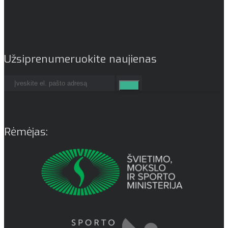
Užsiprenumeruokite naujienas
Rėmėjas: