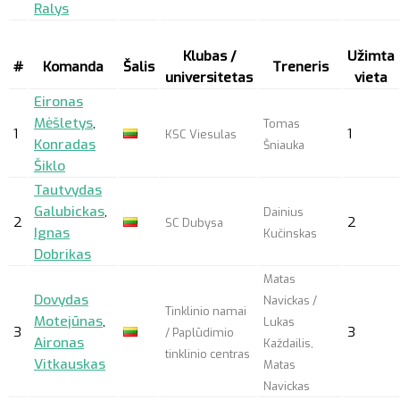
Ralys
Klubas /
Užimta
#
Komanda
Šalis
Treneris
universitetas
vieta
Eironas
Mėšletys
,
Tomas
1
1
KSC Viesulas
Konradas
Šniauka
Šiklo
Tautvydas
Galubickas
,
Dainius
2
2
SC Dubysa
Ignas
Kučinskas
Dobrikas
Matas
Dovydas
Navickas /
Tinklinio namai
Motejūnas
,
Lukas
3
3
/ Paplūdimio
Aironas
Každailis,
tinklinio centras
Vitkauskas
Matas
Navickas