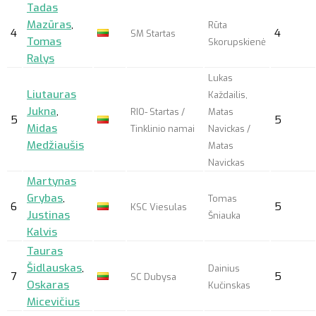
Tadas
Mazūras
,
Rūta
4
4
SM Startas
Tomas
Skorupskienė
Ralys
Lukas
Liutauras
Každailis,
Jukna
,
RIO- Startas /
Matas
5
5
Midas
Tinklinio namai
Navickas /
Medžiaušis
Matas
Navickas
Martynas
Grybas
,
Tomas
6
5
KSC Viesulas
Justinas
Šniauka
Kalvis
Tauras
Šidlauskas
,
Dainius
7
5
SC Dubysa
Oskaras
Kučinskas
Micevičius