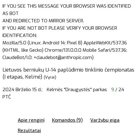
IF YOU SEE THIS MESSAGE YOUR BROWSER WAS IDENTIFIED
AS BOT
AND REDIRECTED TO MIRROR SERVER.
IF YOU ARE NOT BOT PLEASE VERIFY YOUR BROWSER
IDENTIFICATION:
Mozilla/5.0 (Linux; Android 14; Pixel 8) AppleWebKit/537.36
(KHTML, like Gecko) Chrome/131.0.0.0 Mobile Safari/537.36;
ClaudeBot/1.0; +claudebot@anthropic.com)
Lietuvos berniukų U-14 paplūdimio tinklinio čempionatas
(I etapas, Kelmė)
(Vyrai)
2024 Birželio 15 d.;
Kelmės "Draugystės" parkas
9
/ 24
PTČ
Apie renginį
Komandos (9)
Varžybų eiga
Rezultatai