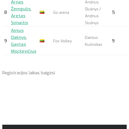
Arnas
Andrius
Žemgulis
,
Šlušnys /
8
5
Go arena
Aretas
Andrius
Simaitis
Slušnys
Ainius
Daknys
,
Dainius
9
9
Fox Volley
Gantas
Kučinskas
Mockevičius
Registracijos laikas baigėsi