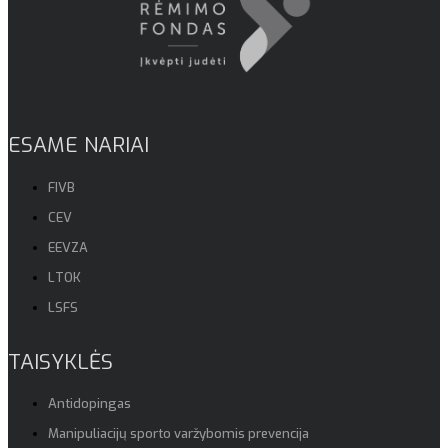
ESAME NARIAI
FIVB
CEV
EEVZA
LTOK
LSFS
TAISYKLĖS
Antidopingas
Manipuliacijų sporto varžybomis prevencija