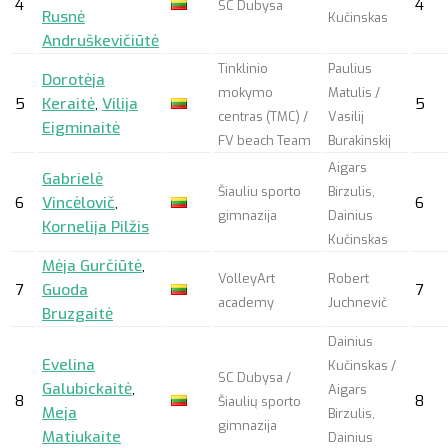
4
4
SC Dubysa
Rusnė
Kučinskas
Andruškevičiūtė
Tinklinio
Paulius
Dorotėja
mokymo
Matulis /
5
Keraitė
,
Vilija
5
centras (TMC) /
Vasilij
Eigminaitė
FV beach Team
Burakinskij
Aigars
Gabrielė
Šiauliu sporto
Birzulis,
6
Vincėlovič
,
6
gimnazija
Dainius
Kornelija Pilžis
Kučinskas
Mėja Gurčiūtė
,
VolleyArt
Robert
7
Guoda
7
academy
Juchnevič
Bruzgaitė
Dainius
Evelina
Kučinskas /
SC Dubysa /
Galubickaitė
,
Aigars
8
8
Šiaulių sporto
Meja
Birzulis,
gimnazija
Matiukaite
Dainius