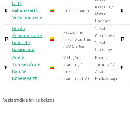
Lukas
Urtė
Každailis /
16
Miliauskaitė
,
16
Tinklinio namai
Matas
Viltė Sriubaitė
Navickas
Gerda
Vusal
Paplūdimio
Znamenskaitė
,
Guseinov /
17
17
tinklinio centras
Gabrielė
Vusal
/ SM Startas
Gasiūnaitė
Guseinov
Adelė
VolleyArt
Robert
Tomkevičiūtė
,
academy /
Juchnevič /
18
18
Kamilė
Tinklinio
Ariana
Kobelevaitė
akademija (TA)
Rudkovskaja
Registracijos laikas baigėsi