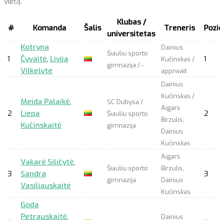
vietą.
Klubas /
#
Komanda
Šalis
Treneris
Pozi
universitetas
Kotryna
Dainius
Šiauliu sporto
1
Čyvaitė
,
Livija
1
Kučinskas /
gimnazija / -
Vilkelyte
apprwait
Dainius
Kučinskas /
Meida Palaikė
,
SC Dubysa /
Aigars
2
Liepa
2
Šiauliu sporto
Birzulis,
Kučinskaitė
gimnazija
Dainius
Kučinskas
Aigars
Vakarė Siličytė
,
Šiauliu sporto
Birzulis,
3
Sandra
3
gimnazija
Dainius
Vasiliauskaitė
Kučinskas
Goda
Petrauskaitė
,
Dainius