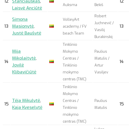
12
Stanciauskas
,
12
Auksma
Bekiš
Laisvė Anciūtė
Robert
Simona
VolleyArt
Juchnevič /
13
Masionytė
,
13
academy / FV
Vasilij
Justė Baušytė
beach Team
Burakinskij
Tinklinio
Mija
Mokymo
Paulius
Mikolaitytė
,
Centras /
Matulis /
14
14
Jovilė
Tinklinio
Artur
Klibavičiūtė
mokymo
Vasiljev
centras (TMC)
Tinklinio
Mokymo
Tėja Mikulytė
,
Centras /
Paulius
15
15
Kaja Kveselytė
Tinklinio
Matulis
mokymo
centras (TMC)