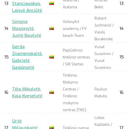
Auksma /
Artūras
13
Stanciauskas
,
13
Auksma
Bekiš
Laisvė Anciūtė
Robert
Simona
VolleyArt
Juchnevič /
14
Masionytė
,
14
academy / FV
Vasilij
Justė Baušytė
beach Team
Burakinskij
Gerda
Vusal
Paplūdimio
Znamenskaitė
,
Guseinov /
15
15
tinklinio centras
Gabrielė
Vusal
/ SM Startas
Gasiūnaitė
Guseinov
Tinklinio
Mokymo
Tėja Mikulytė
,
Centras /
Paulius
16
16
Kaja Kveselytė
Tinklinio
Matulis
mokymo
centras (TMC)
Lukas
Urtė
Každailis /
17
Miliauskaitė
,
17
Tinklinio namai