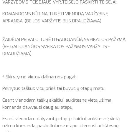
VARŽYBOMS TEISĖJAUS VYR.TEISĖJO PASKIRTI TEISĖJAI.
KOMANDOMS BŪTINA TURĖTI VIENODĄ VARŽYBINĘ
APRANGĄ. (BE JOS VARŽYTIS BUS DRAUDŽIAMA)
ŽAIDĖJAI PRIVALO TURĖTI GALIOJANČIĄ SVEIKATOS PAŽYMĄ.
(BE GALIOJANČIOS SVEIKATOS PAŽYMOS VARŽYTIS -
DRAUDŽIAMA)
* Skirstymo vietos dalinamos pagal:
Pelnytus taškus visų prieš tai buvusių etapų metu.
Esant vienodam taškų skaičiui, aukštesnę vietą užima
komanda dalyvausi daugiau etapų.
Esant vienodam dalyvautų etapų skaičiui, aukštesnę vietą
užima komanda, paskutiniame etape užėmusi aukštesnę