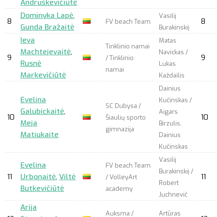
Andruškevičiūtė
Dominyka Lapė
,
Vasilij
8
8
FV beach Team
Gunda Bražaitė
Burakinskij
Ieva
Matas
Tinklinio namai
Machtejevaitė
,
Navickas /
9
9
/ Tinklinio
Rusnė
Lukas
namai
Markevičiūtė
Každailis
Dainius
Evelina
Kučinskas /
SC Dubysa /
Galubickaitė
,
Aigars
10
10
Šiaulių sporto
Meja
Birzulis,
gimnazija
Matiukaite
Dainius
Kučinskas
Vasilij
Evelina
FV beach Team
Burakinskij /
11
Urbonaitė
,
Viltė
11
/ VolleyArt
Robert
Butkevičiūtė
academy
Juchnevič
Arija
Auksma /
Artūras