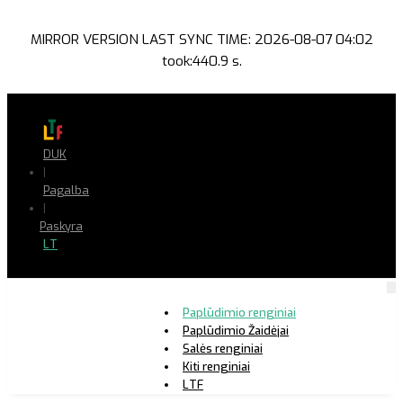
MIRROR VERSION LAST SYNC TIME: 2026-08-07 04:02
took:440.9 s.
DUK
|
Pagalba
|
Paskyra
LT
Paplūdimio renginiai
Paplūdimio Žaidėjai
Salės renginiai
Kiti renginiai
LTF