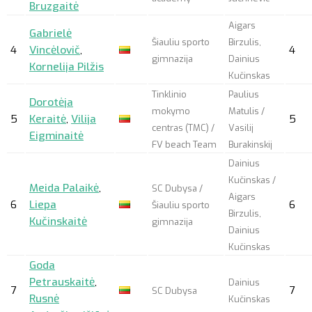
Bruzgaitė
Aigars
Gabrielė
Šiauliu sporto
Birzulis,
4
Vincėlovič
,
4
gimnazija
Dainius
Kornelija Pilžis
Kučinskas
Tinklinio
Paulius
Dorotėja
mokymo
Matulis /
5
Keraitė
,
Vilija
5
centras (TMC) /
Vasilij
Eigminaitė
FV beach Team
Burakinskij
Dainius
Kučinskas /
Meida Palaikė
,
SC Dubysa /
Aigars
6
Liepa
6
Šiauliu sporto
Birzulis,
Kučinskaitė
gimnazija
Dainius
Kučinskas
Goda
Petrauskaitė
,
Dainius
7
7
SC Dubysa
Rusnė
Kučinskas