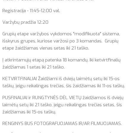
Registracija - 11:45-12:00 val.
Varžybų pradžia 12:20
Grupių etape varžybos vykdomos "modifikuota" sistema,
išskyrus grupes, kuriose varžosi po 3 komandas. Grupių
etape žaidžiamas vienas setas iki 21 taško.
Į atkrintamųjų etapą patenka 18 komandų. Iki ketvirtfinalių
žaidžiamas 1 setas iki 21 taško.
KETVIRTFINALIAI Žaidžiami iš dviejų laimėtų setų iki 15-os
taškų, jeigu reikalingas trečias, šis žaidžiamas iki 11-os taškų.
PUSFINALIAI ir RUNGTYNĖS DĖL VIETŲ žaidžiamos iš dviejų
laimėtų setų iki 21 taško, jeigu reikalingas trečias setas, šis
žaidžiamas iki 15-os taškų.
RENGINYS BUS FOTOGRAFUOJAMAS IR/AR FILMUOJAMAS.