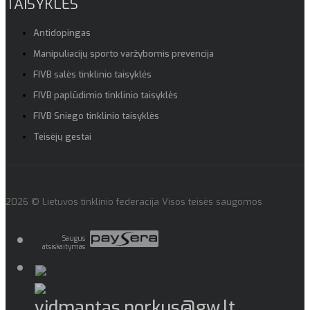
TAISYKLĖS
Antidopingas
Manipuliacijų sporto varžybomis prevencija
FIVB salės tinklinio taisyklės
FIVB paplūdimio tinklinio taisyklės
FIVB Sniego tinklinio taisyklės
Teisėjų gestai
2026 © Lietuvos tinklinio federacija Visos teisės saugomos
Saugus
atsiskaitymas