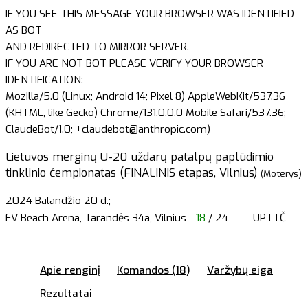
IF YOU SEE THIS MESSAGE YOUR BROWSER WAS IDENTIFIED
AS BOT
AND REDIRECTED TO MIRROR SERVER.
IF YOU ARE NOT BOT PLEASE VERIFY YOUR BROWSER
IDENTIFICATION:
Mozilla/5.0 (Linux; Android 14; Pixel 8) AppleWebKit/537.36
(KHTML, like Gecko) Chrome/131.0.0.0 Mobile Safari/537.36;
ClaudeBot/1.0; +claudebot@anthropic.com)
Lietuvos merginų U-20 uždarų patalpų paplūdimio
tinklinio čempionatas (FINALINIS etapas, Vilnius)
(Moterys)
2024 Balandžio 20 d.;
FV Beach Arena, Tarandės 34a, Vilnius
18
/ 24
UPTTČ
Apie renginį
Komandos (18)
Varžybų eiga
Rezultatai