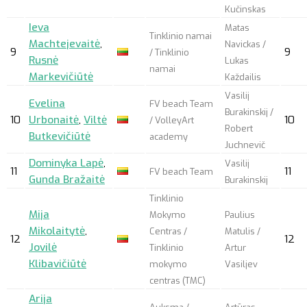
Kučinskas
Ieva
Matas
Tinklinio namai
Machtejevaitė
,
Navickas /
9
9
/ Tinklinio
Rusnė
Lukas
namai
Markevičiūtė
Každailis
Vasilij
Evelina
FV beach Team
Burakinskij /
10
Urbonaitė
,
Viltė
10
/ VolleyArt
Robert
Butkevičiūtė
academy
Juchnevič
Dominyka Lapė
,
Vasilij
11
11
FV beach Team
Gunda Bražaitė
Burakinskij
Tinklinio
Mija
Mokymo
Paulius
Mikolaitytė
,
Centras /
Matulis /
12
12
Jovilė
Tinklinio
Artur
Klibavičiūtė
mokymo
Vasiljev
centras (TMC)
Arija