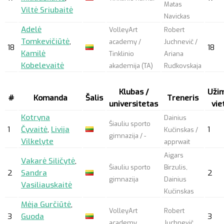
Matas
Viltė Sriubaitė
Navickas
Adelė
VolleyArt
Robert
Tomkevičiūtė
,
academy /
Juchnevič /
18
18
Kamilė
Tinklinio
Ariana
Kobelevaitė
akademija (TA)
Rudkovskaja
Klubas /
Uži
#
Komanda
Šalis
Treneris
universitetas
vie
Kotryna
Dainius
Šiauliu sporto
1
Čyvaitė
,
Livija
1
Kučinskas /
gimnazija / -
Vilkelyte
apprwait
Aigars
Vakarė Siličytė
,
Šiauliu sporto
Birzulis,
2
Sandra
2
gimnazija
Dainius
Vasiliauskaitė
Kučinskas
Mėja Gurčiūtė
,
VolleyArt
Robert
3
Guoda
3
academy
Juchnevič