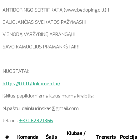
ANTIDOPINGO SERTIFIKATĄ (www.bedopingo.lt)!!!
GALIOJANČIAS SVEIKATOS PAŽYMAS!!!
VIENODĄ VARŽYBINĘ APRANGĄ!!!
SAVO KAMUOLIUS PRAMANKŠTAI!!!
NUOSTATAI:
https://ltf.lt/dokumentai/
Iškilus papildomiems klausimams kreiptis:
el.paštu: dainkucinskas@gmail.com
tel. nr. :
+37062321366
Klubas /
#
Komanda
Šalis
Treneris
Pozicija