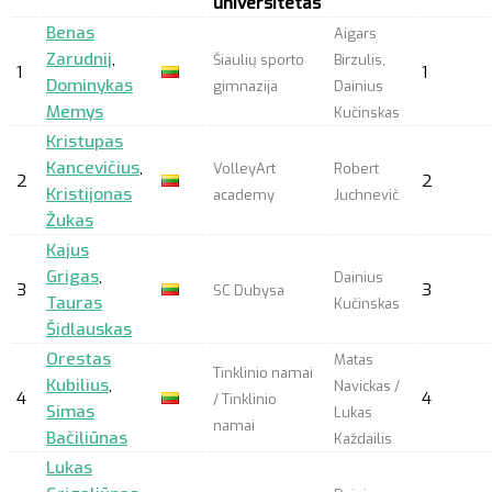
universitetas
Benas
Aigars
Zarudnij
,
Šiaulių sporto
Birzulis,
1
1
Dominykas
gimnazija
Dainius
Memys
Kučinskas
Kristupas
Kancevičius
,
VolleyArt
Robert
2
2
Kristijonas
academy
Juchnevič
Žukas
Kajus
Grigas
,
Dainius
3
3
SC Dubysa
Tauras
Kučinskas
Šidlauskas
Orestas
Matas
Tinklinio namai
Kubilius
,
Navickas /
4
4
/ Tinklinio
Simas
Lukas
namai
Bačiliūnas
Každailis
Lukas