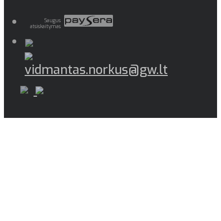
Saugus
atsiskaitymas