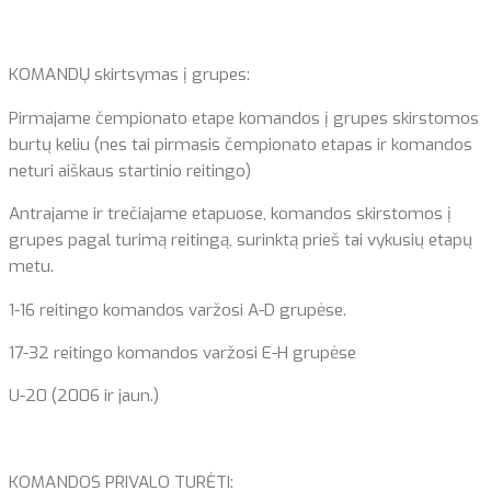
KOMANDŲ skirtsymas į grupes:
Pirmajame čempionato etape komandos į grupes skirstomos
burtų keliu (nes tai pirmasis čempionato etapas ir komandos
neturi aiškaus startinio reitingo)
Antrajame ir trečiajame etapuose, komandos skirstomos į
grupes pagal turimą reitingą, surinktą prieš tai vykusių etapų
metu.
1-16 reitingo komandos varžosi A-D grupėse.
17-32 reitingo komandos varžosi E-H grupėse
U-20 (2006 ir jaun.)
KOMANDOS PRIVALO TURĖTI: