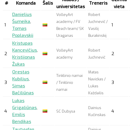
#
Komanda
Šalis
Treneris
universitetas
vieta
Danielius
VolleyArt
Robert
Šumeika
,
academy / FV
Juchnevič /
1
1
Tomas
Beach team/ SK
Vasilij
Poplavskij
Uraganas
Burakinskij
Kristupas
Kancevičius
,
VolleyArt
Robert
2
2
Kristijonas
academy
Juchnevič
Žukas
Orestas
Matas
Tinklinio namai
Kubilius
,
Navickas /
3
3
/ Tinklinio
Simas
Lukas
namai
Bačiliūnas
Každailis
Lukas
Grigaliūnas
,
Dainius
4
4
SC Dubysa
Emilis
Kučinskas
Bendikas
Tautvydas
Dainius