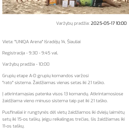
Varžybų pradžia:
2025-05-17 10:00
Vieta: "UNIQA Arena" Išradėjų 14, Šiauliai
Registracija - 9:30 - 9:45 val.
Varžybų pradžia - 10:00
Grupių etape A-D grupių komandos varžosi
"rato" sistema. Žaidžiamas vienas setas iki 21 taško.
Į atkrintamąsias patenka visos 13 komandų. Atkrintamosiose
žaidžiama vieno minuso sistema taip pat iki 21 taško.
Pusfinaliai ir rungtynės dėl vietų žaidžiamos iki dviejų laimėtų
setų iki 15-os taškų. jeigu reikalingas trečias, šis žaidžiamas iki
11-os taškų.