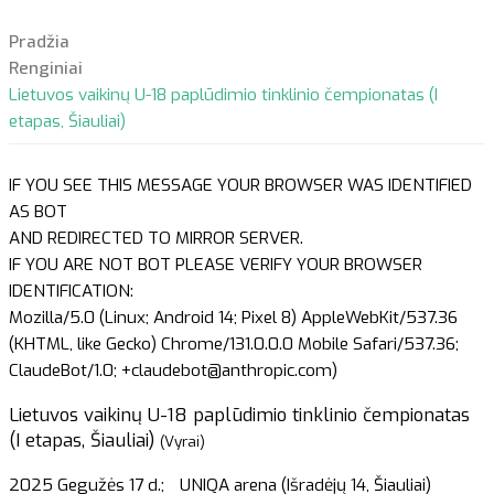
Pradžia
Renginiai
Lietuvos vaikinų U-18 paplūdimio tinklinio čempionatas (I
etapas, Šiauliai)
IF YOU SEE THIS MESSAGE YOUR BROWSER WAS IDENTIFIED
AS BOT
AND REDIRECTED TO MIRROR SERVER.
IF YOU ARE NOT BOT PLEASE VERIFY YOUR BROWSER
IDENTIFICATION:
Mozilla/5.0 (Linux; Android 14; Pixel 8) AppleWebKit/537.36
(KHTML, like Gecko) Chrome/131.0.0.0 Mobile Safari/537.36;
ClaudeBot/1.0; +claudebot@anthropic.com)
Lietuvos vaikinų U-18 paplūdimio tinklinio čempionatas
(I etapas, Šiauliai)
(Vyrai)
2025 Gegužės 17 d.;
UNIQA arena (Išradėjų 14, Šiauliai)