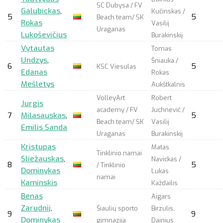
SC Dubysa / FV
Galubickas
,
Kučinskas /
5
5
Beach team/ SK
Rokas
Vasilij
Uraganas
Lukoševičius
Burakinskij
Vytautas
Tomas
Undzys
,
Šniauka /
6
5
KSC Viesulas
Edanas
Rokas
Mešletys
Aukštkalnis
VolleyArt
Robert
Jurgis
academy / FV
Juchnevič /
7
Milasauskas
,
5
Beach team/ SK
Vasilij
Emilis Sanda
Uraganas
Burakinskij
Kristupas
Matas
Tinklinio namai
Sliežauskas
,
Navickas /
8
5
/ Tinklinio
Dominykas
Lukas
namai
Kaminskis
Každailis
Benas
Aigars
Zarudnij
,
Šiaulių sporto
Birzulis,
9
9
Dominykas
gimnazija
Dainius