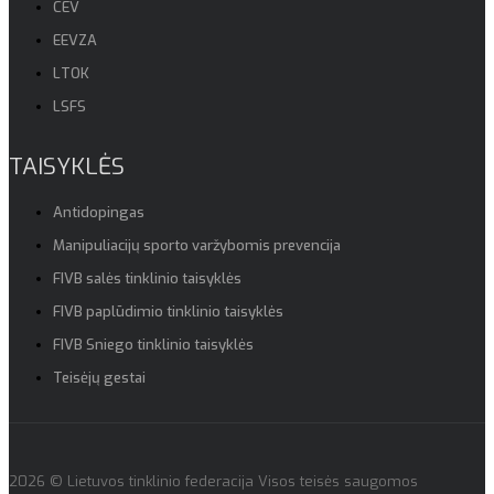
CEV
EEVZA
LTOK
LSFS
TAISYKLĖS
Antidopingas
Manipuliacijų sporto varžybomis prevencija
FIVB salės tinklinio taisyklės
FIVB paplūdimio tinklinio taisyklės
FIVB Sniego tinklinio taisyklės
Teisėjų gestai
2026 © Lietuvos tinklinio federacija Visos teisės saugomos