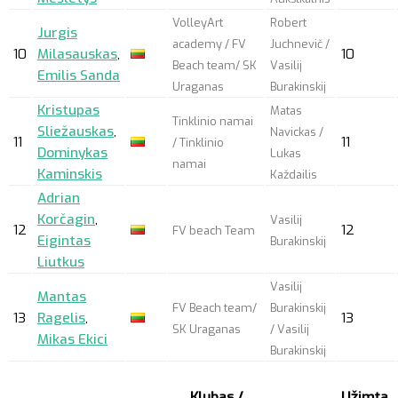
VolleyArt
Robert
Jurgis
academy / FV
Juchnevič /
10
Milasauskas
,
10
Beach team/ SK
Vasilij
Emilis Sanda
Uraganas
Burakinskij
Kristupas
Matas
Tinklinio namai
Sliežauskas
,
Navickas /
11
11
/ Tinklinio
Dominykas
Lukas
namai
Kaminskis
Každailis
Adrian
Korčagin
,
Vasilij
12
12
FV beach Team
Eigintas
Burakinskij
Liutkus
Vasilij
Mantas
FV Beach team/
Burakinskij
13
Ragelis
,
13
SK Uraganas
/ Vasilij
Mikas Ekici
Burakinskij
Klubas /
Užimta