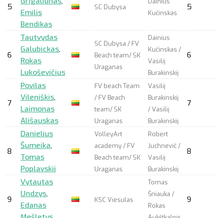
Grigaliūnas
,
Dainius
5
5
SC Dubysa
Emilis
Kučinskas
Bendikas
Tautvydas
Dainius
SC Dubysa / FV
Galubickas
,
Kučinskas /
6
6
Beach team/ SK
Rokas
Vasilij
Uraganas
Lukoševičius
Burakinskij
Povilas
FV beach Team
Vasilij
Vileniškis
,
/ FV Beach
Burakinskij
7
7
Laimonas
team/ SK
/ Vasilij
Ališauskas
Uraganas
Burakinskij
Danielius
VolleyArt
Robert
Šumeika
,
academy / FV
Juchnevič /
8
8
Tomas
Beach team/ SK
Vasilij
Poplavskij
Uraganas
Burakinskij
Vytautas
Tomas
Undzys
,
Šniauka /
9
9
KSC Viesulas
Edanas
Rokas
Mešletys
Aukštkalnis