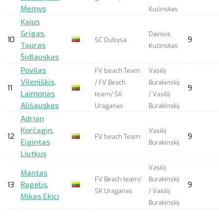
Memys
Kučinskas
Kajus
Grigas
,
Dainius
10
9
SC Dubysa
Tauras
Kučinskas
Šidlauskas
Povilas
FV beach Team
Vasilij
Vileniškis
,
/ FV Beach
Burakinskij
11
9
Laimonas
team/ SK
/ Vasilij
Ališauskas
Uraganas
Burakinskij
Adrian
Korčagin
,
Vasilij
12
9
FV beach Team
Eigintas
Burakinskij
Liutkus
Vasilij
Mantas
FV Beach team/
Burakinskij
13
Ragelis
,
9
SK Uraganas
/ Vasilij
Mikas Ekici
Burakinskij