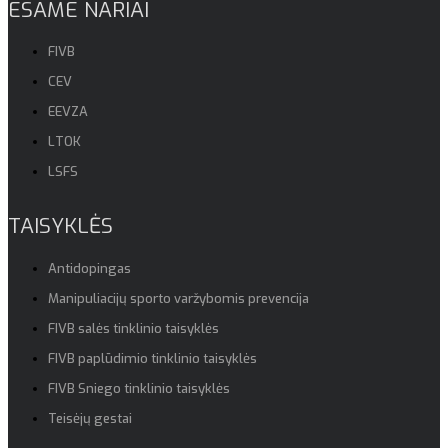
ESAME NARIAI
FIVB
CEV
EEVZA
LTOK
LSFS
TAISYKLĖS
Antidopingas
Manipuliacijų sporto varžybomis prevencija
FIVB salės tinklinio taisyklės
FIVB paplūdimio tinklinio taisyklės
FIVB Sniego tinklinio taisyklės
Teisėjų gestai