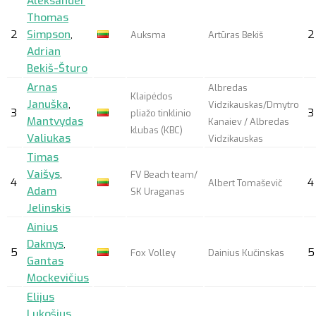
Aleksander
Thomas
2
Simpson
,
2
Auksma
Artūras Bekiš
Adrian
Bekiš-Šturo
Arnas
Albredas
Klaipėdos
Januška
,
Vidzikauskas/Dmytro
3
3
pliažo tinklinio
Mantvydas
Kanaiev / Albredas
klubas (KBC)
Valiukas
Vidzikauskas
Timas
Vaišys
,
FV Beach team/
4
4
Albert Tomaševič
Adam
SK Uraganas
Jelinskis
Ainius
Daknys
,
5
5
Fox Volley
Dainius Kučinskas
Gantas
Mockevičius
Elijus
Lukošius
,