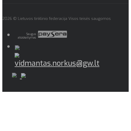
2026 © Lietuvos tinklinio federacija Visos teisės saugomos
Saugus
atsiskaitymas