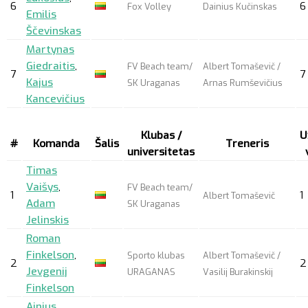
6
6
Fox Volley
Dainius Kučinskas
Emilis
Ščevinskas
Martynas
Giedraitis
,
FV Beach team/
Albert Tomaševič /
7
7
Kajus
SK Uraganas
Arnas Rumševičius
Kancevičius
Klubas /
U
#
Komanda
Šalis
Treneris
universitetas
Timas
Vaišys
,
FV Beach team/
1
1
Albert Tomaševič
Adam
SK Uraganas
Jelinskis
Roman
Finkelson
,
Sporto klubas
Albert Tomaševič /
2
2
Jevgenij
URAGANAS
Vasilij Burakinskij
Finkelson
Ainius