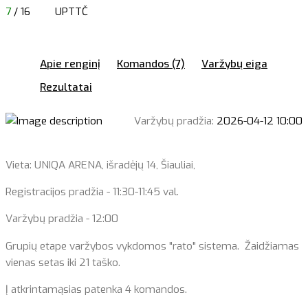
7
/ 16
UPTTČ
Apie renginį
Komandos (7)
Varžybų eiga
Rezultatai
Varžybų pradžia:
2026-04-12 10:00
Vieta: UNIQA ARENA, išradėjų 14, Šiauliai,
Registracijos pradžia - 11:30-11:45 val.
Varžybų pradžia - 12:00
Grupių etape varžybos vykdomos "rato" sistema. Žaidžiamas
vienas setas iki 21 taško.
Į atkrintamąsias patenka 4 komandos.