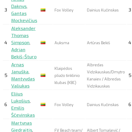
Daknys
,
3
3
Fox Volley
Dainius Kučinskas
Gantas
Mockevičius
Aleksander
Thomas
4
Simpson
,
4
Auksma
Artūras Bekiš
Adrian
Bekiš-Šturo
Arnas
Albredas
Klaipėdos
Januška
,
Vidzikauskas/Dmytro
5
5
pliažo tinklinio
Mantvydas
Kanaiev / Albredas
klubas (KBC)
Valiukas
Vidzikauskas
Elijus
Lukošius
,
6
6
Fox Volley
Dainius Kučinskas
Emilis
Ščevinskas
Martynas
Giedraitis
,
FV Beach team/
Albert Tomaševič /