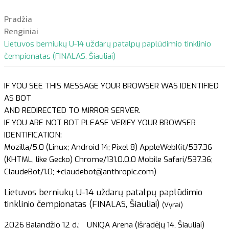
Pradžia
Renginiai
Lietuvos berniukų U-14 uždarų patalpų paplūdimio tinklinio
čempionatas (FINALAS, Šiauliai)
IF YOU SEE THIS MESSAGE YOUR BROWSER WAS IDENTIFIED
AS BOT
AND REDIRECTED TO MIRROR SERVER.
IF YOU ARE NOT BOT PLEASE VERIFY YOUR BROWSER
IDENTIFICATION:
Mozilla/5.0 (Linux; Android 14; Pixel 8) AppleWebKit/537.36
(KHTML, like Gecko) Chrome/131.0.0.0 Mobile Safari/537.36;
ClaudeBot/1.0; +claudebot@anthropic.com)
Lietuvos berniukų U-14 uždarų patalpų paplūdimio
tinklinio čempionatas (FINALAS, Šiauliai)
(Vyrai)
2026 Balandžio 12 d.;
UNIQA Arena (Išradėjų 14, Šiauliai)