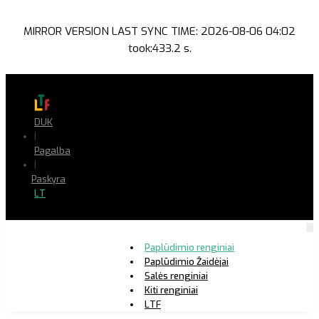
MIRROR VERSION LAST SYNC TIME: 2026-08-06 04:02
took:433.2 s.
DUK
|
Pagalba
|
Paskyra
LT
Paplūdimio renginiai
Paplūdimio Žaidėjai
Salės renginiai
Kiti renginiai
LTF