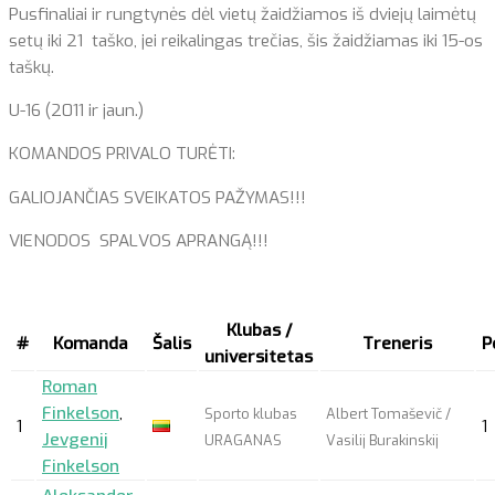
Pusfinaliai ir rungtynės dėl vietų žaidžiamos iš dviejų laimėtų
setų iki 21 taško, jei reikalingas trečias, šis žaidžiamas iki 15-os
taškų.
U-16 (2011 ir jaun.)
KOMANDOS PRIVALO TURĖTI:
GALIOJANČIAS SVEIKATOS PAŽYMAS!!!
VIENODOS SPALVOS APRANGĄ!!!
Klubas /
#
Komanda
Šalis
Treneris
P
universitetas
Roman
Finkelson
,
Sporto klubas
Albert Tomaševič /
1
1
Jevgenij
URAGANAS
Vasilij Burakinskij
Finkelson