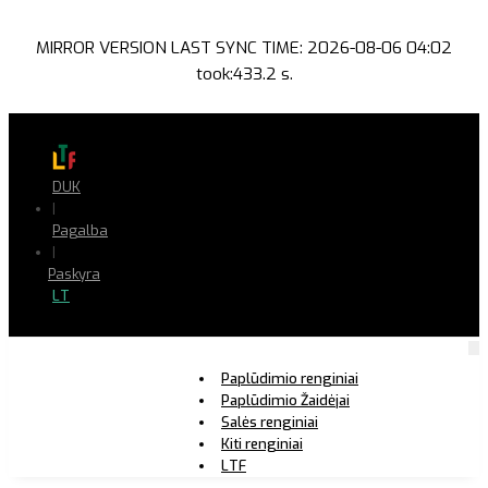
MIRROR VERSION LAST SYNC TIME: 2026-08-06 04:02
took:433.2 s.
DUK
|
Pagalba
|
Paskyra
LT
Paplūdimio renginiai
Paplūdimio Žaidėjai
Salės renginiai
Kiti renginiai
LTF