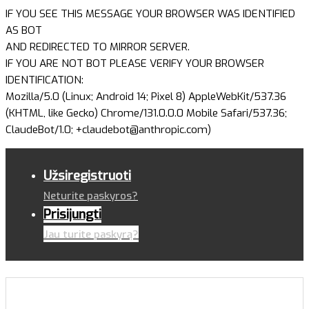
IF YOU SEE THIS MESSAGE YOUR BROWSER WAS IDENTIFIED
AS BOT
AND REDIRECTED TO MIRROR SERVER.
IF YOU ARE NOT BOT PLEASE VERIFY YOUR BROWSER
IDENTIFICATION:
Mozilla/5.0 (Linux; Android 14; Pixel 8) AppleWebKit/537.36
(KHTML, like Gecko) Chrome/131.0.0.0 Mobile Safari/537.36;
ClaudeBot/1.0; +claudebot@anthropic.com)
Užsiregistruoti
Neturite paskyros?
Prisijungti
Jau turite paskyrą?