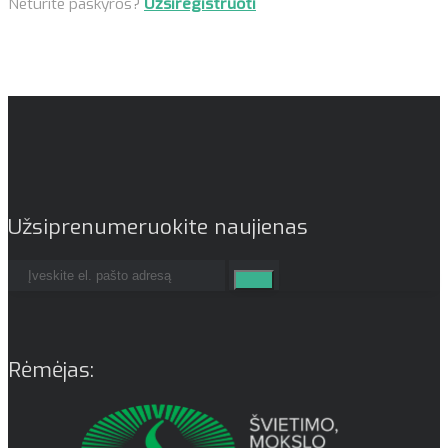
Neturite paskyros?
Užsiregistruoti
Užsiprenumeruokite naujienas
Rėmėjas: