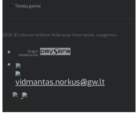
Teisėjų gestai
2026 © Lietuvos tinklinio federacija Visos teisės saugomos
Saugus
atsiskaitymas