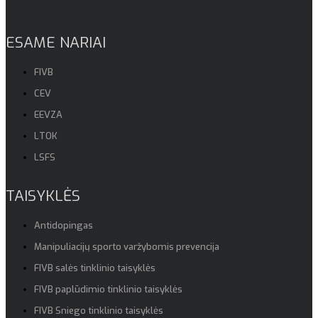
ESAME NARIAI
FIVB
CEV
EEVZA
LTOK
LSFS
TAISYKLĖS
Antidopingas
Manipuliacijų sporto varžybomis prevencija
FIVB salės tinklinio taisyklės
FIVB paplūdimio tinklinio taisyklės
FIVB Sniego tinklinio taisyklės