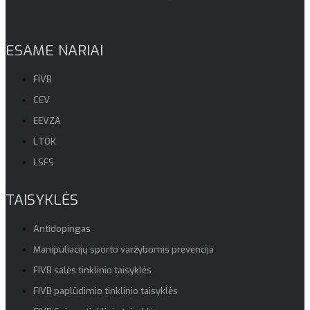
ESAME NARIAI
FIVB
CEV
EEVZA
LTOK
LSFS
TAISYKLĖS
Antidopingas
Manipuliacijų sporto varžybomis prevencija
FIVB salės tinklinio taisyklės
FIVB paplūdimio tinklinio taisyklės