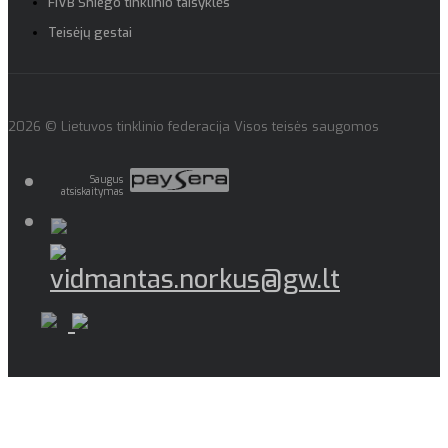
FIVB Sniego tinklinio taisyklės
Teisėjų gestai
2026 © Lietuvos tinklinio federacija Visos teisės saugomos
Saugus
atsiskaitymas