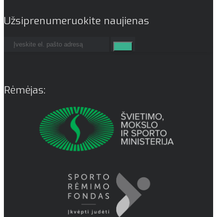
Užsiprenumeruokite naujienas
Rėmėjas: