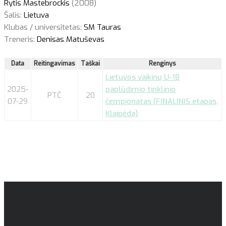
Rytis Mastebrockis
(2008)
Šalis:
Lietuva
Klubas / universitetas:
SM Tauras
Treneris:
Denisas Matuševas
Data
Reitingavimas
Taškai
Renginys
Lietuvos vaikinų U-18
2025-
paplūdimio tinklinio
PTČ
20
07-29
čempionatas (FINALINIS etapas,
Klaipėda)