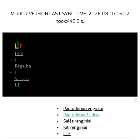
MIRROR VERSION LAST SYNC TIME: 2026-08-07 04:02
took:440.9 s.
DUK
|
Pagalba
|
Paskyra
LT
Paplūdimio renginiai
Paplūdimio Žaidėjai
Salės renginiai
Kiti renginiai
LTF