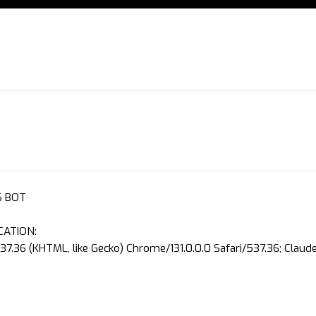
S BOT
CATION:
37.36 (KHTML, like Gecko) Chrome/131.0.0.0 Safari/537.36; Clau