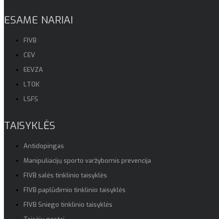
ESAME NARIAI
FIVB
CEV
EEVZA
LTOK
LSFS
TAISYKLĖS
Antidopingas
Manipuliacijų sporto varžybomis prevencija
FIVB salės tinklinio taisyklės
FIVB paplūdimio tinklinio taisyklės
FIVB Sniego tinklinio taisyklės