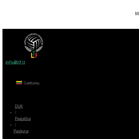
M
info@ltf.lt
Lietuvių
DUK
|
Pagalba
|
Paskyra