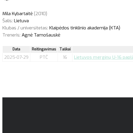
Mila Kybartaitė
(2010)
Šalis:
Lietuva
Klubas / universitetas:
Klaipėdos tinklinio akademija (KTA)
Treneris:
Agnė Tamošauskė
Data
Reitingavimas
Taškai
2025-07-29
PTČ
16
Lietuvos merginų U-16 paplū