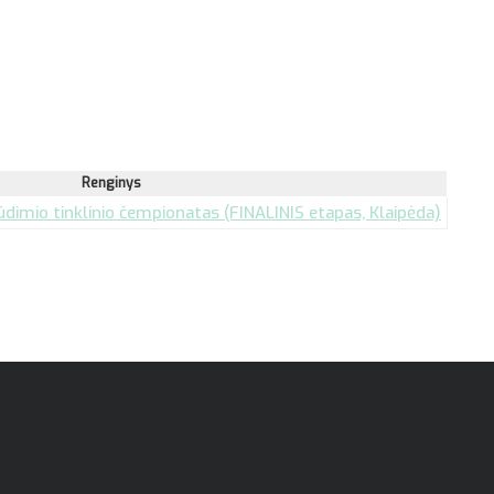
Renginys
dimio tinklinio čempionatas (FINALINIS etapas, Klaipėda)