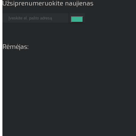
Užsiprenumeruokite naujienas
Rėmėjas: