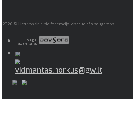
2026 © Lietuvos tinklinio federacija Visos teisės saugomos
Saugus
atsiskaitymas