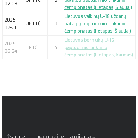
02-03
čempionatas (Ii etapas, Šiauliai)
Lietuvos vaikinų U-18 uždarų
2025-
UPTTČ
10
patalpų paplūdimio tinklinio
12-01
čempionatas (I etapas, Šiauliai)
Lietuvos berniukų U-16
2025-
PTČ
14
paplūdimio tinklinio
06-24
čempionatas (II etapas, Kaunas)
Užsiprenumeruokite naujienas