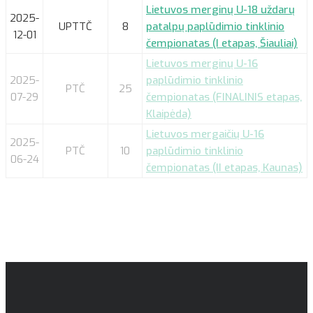
Lietuvos merginų U-18 uždarų
2025-
UPTTČ
8
patalpų paplūdimio tinklinio
12-01
čempionatas (I etapas, Šiauliai)
Lietuvos merginų U-16
2025-
paplūdimio tinklinio
PTČ
25
07-29
čempionatas (FINALINIS etapas,
Klaipėda)
Lietuvos mergaičių U-16
2025-
PTČ
10
paplūdimio tinklinio
06-24
čempionatas (II etapas, Kaunas)