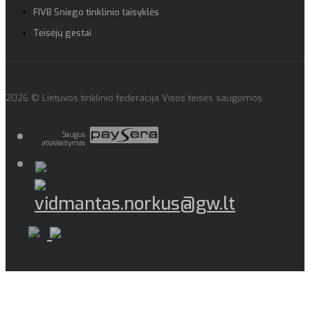
FIVB Sniego tinklinio taisyklės
Teisėjų gestai
2026 © Lietuvos tinklinio federacija Visos teisės saugomos
Saugus
atsiskaitymas