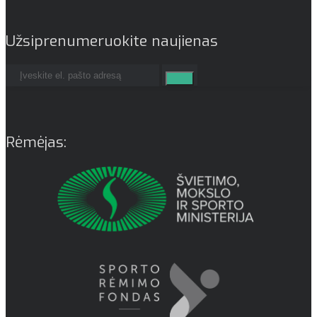
Užsiprenumeruokite naujienas
Rėmėjas: