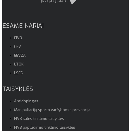
ESAME NARIAI
FIVB
CEV
EEVZA
LTOK
LSFS
TAISYKLĖS
Antidopingas
Manipuliacijų sporto varžybomis prevencija
FIVB salės tinklinio taisyklės
FIVB paplūdimio tinklinio taisyklės