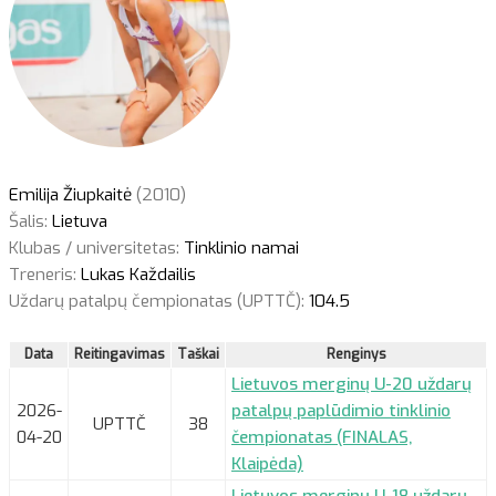
Emilija Žiupkaitė
(2010)
Šalis:
Lietuva
Klubas / universitetas:
Tinklinio namai
Treneris:
Lukas Každailis
Uždarų patalpų čempionatas (UPTTČ):
104.5
Data
Reitingavimas
Taškai
Renginys
Lietuvos merginų U-20 uždarų
2026-
patalpų paplūdimio tinklinio
UPTTČ
38
04-20
čempionatas (FINALAS,
Klaipėda)
Lietuvos merginų U-18 uždarų