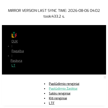
MIRROR VERSION LAST SYNC TIME: 2026-08-06 04:02
took:433.2 s.
DUK
|
Pagalba
|
Paskyra
LT
Paplūdimio renginiai
Paplūdimio Žaidėjai
Salės renginiai
Kiti renginiai
LTF