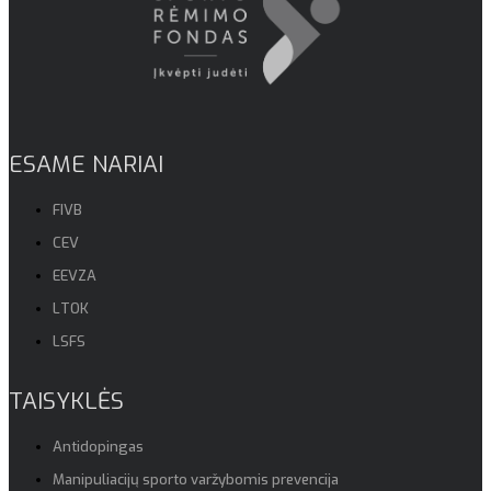
ESAME NARIAI
FIVB
CEV
EEVZA
LTOK
LSFS
TAISYKLĖS
Antidopingas
Manipuliacijų sporto varžybomis prevencija