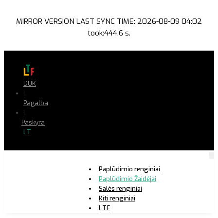
MIRROR VERSION LAST SYNC TIME: 2026-08-09 04:02
took:444.6 s.
DUK
|
Pagalba
|
Paskyra
LT
Paplūdimio renginiai
Paplūdimio Žaidėjai
Salės renginiai
Kiti renginiai
LTF