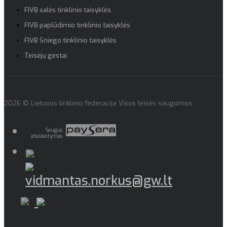
FIVB salės tinklinio taisyklės
FIVB paplūdimio tinklinio taisyklės
FIVB Sniego tinklinio taisyklės
Teisėjų gestai
2026 © Lietuvos tinklinio federacija Visos teisės saugomos
Saugus
atsiskaitymas