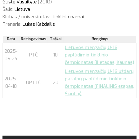
Gustė Vasaitytė
(2010)
Šalis:
Lietuva
Klubas / universitetas:
Tinklinio namai
Treneris:
Lukas Každailis
Data
Reitingavimas
Taškai
Renginys
Lietuvos mergaičių U-16
2025-
PTČ
10
paplūdimio tinklinio
06-24
čempionatas (II etapas, Kaunas)
Lietuvos mergaičių U-16 uždarų
2025-
patalpų paplūdimio tinklinio
UPTTČ
20
04-10
čempionatas (FINALINIS etapas,
Šiauliai)