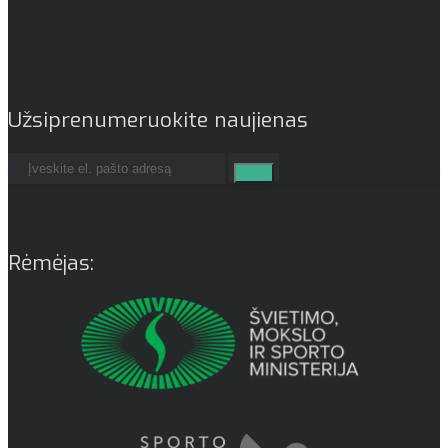
Užsiprenumeruokite naujienas
Rėmėjas: