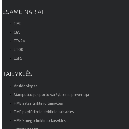
ESAME NARIAI
FIVB
CEV
EEVZA
LTOK
LSFS
TAISYKLĖS
Antidopingas
Manipuliacijų sporto varžybomis prevencija
FIVB salės tinklinio taisyklės
FIVB paplūdimio tinklinio taisyklės
FIVB Sniego tinklinio taisyklės