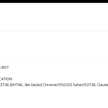
S BOT
CATION:
37.36 (KHTML, like Gecko) Chrome/131.0.0.0 Safari/537.36; Clau