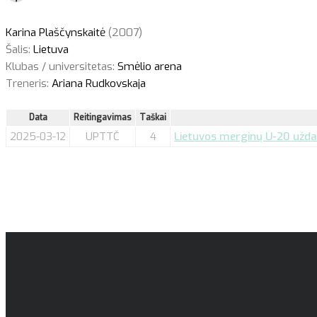
Karina Plaščynskaitė
(2007)
Šalis:
Lietuva
Klubas / universitetas:
Smėlio arena
Treneris:
Ariana Rudkovskaja
Data
Reitingavimas
Taškai
2025-03-12
UPTTČ
4
Lietuvos merginų U-20 uždarų