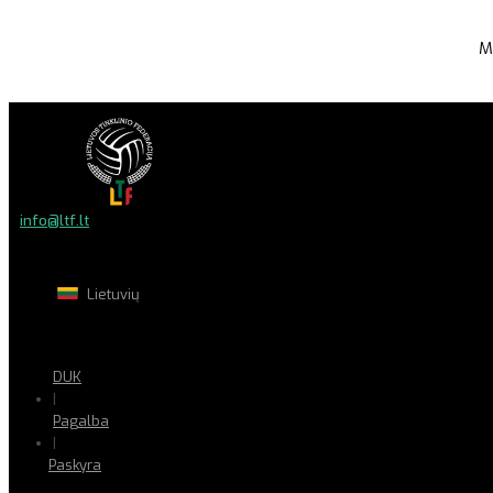
M
info@ltf.lt
Lietuvių
DUK
|
Pagalba
|
Paskyra