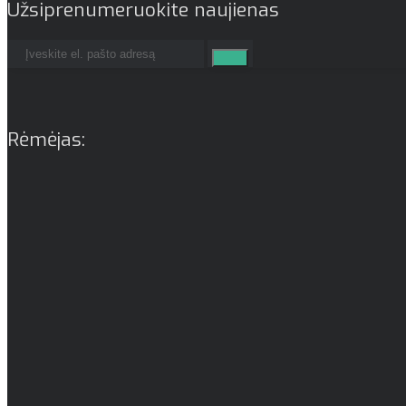
Užsiprenumeruokite naujienas
Rėmėjas: