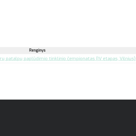
Renginys
 patalpų paplūdimio tinklinio čempionatas (IV etapas, Vilnius)