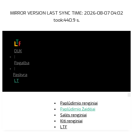
MIRROR VERSION LAST SYNC TIME: 2026-08-07 04:02
took:440.9 s.
DUK
|
Pagalba
|
Paskyra
LT
Paplūdimio renginiai
Paplūdimio Žaidėjai
Salės renginiai
Kiti renginiai
LTF