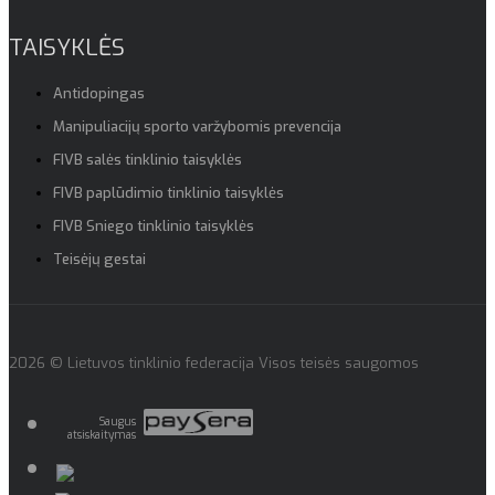
TAISYKLĖS
Antidopingas
Manipuliacijų sporto varžybomis prevencija
FIVB salės tinklinio taisyklės
FIVB paplūdimio tinklinio taisyklės
FIVB Sniego tinklinio taisyklės
Teisėjų gestai
2026 © Lietuvos tinklinio federacija Visos teisės saugomos
Saugus
atsiskaitymas