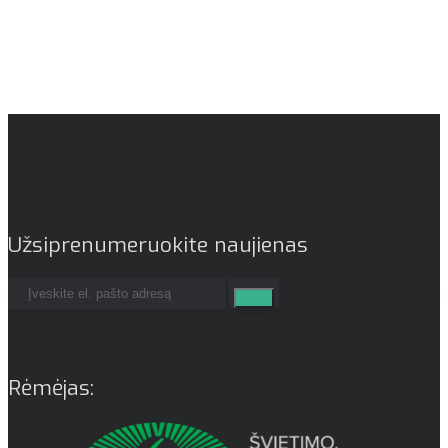
Užsiprenumeruokite naujienas
Rėmėjas: