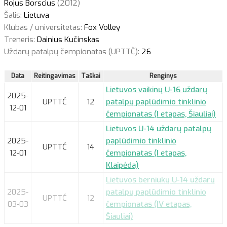
Rojus Borscius
(2012)
Šalis:
Lietuva
Klubas / universitetas:
Fox Volley
Treneris:
Dainius Kučinskas
Uždarų patalpų čempionatas (UPTTČ):
26
Data
Reitingavimas
Taškai
Renginys
Lietuvos vaikinų U-16 uždarų
2025-
UPTTČ
12
patalpų paplūdimio tinklinio
12-01
čempionatas (I etapas, Šiauliai)
Lietuvos U-14 uždarų patalpų
2025-
paplūdimio tinklinio
UPTTČ
14
12-01
čempionatas (I etapas,
Klaipėda)
Lietuvos berniukų U-14 uždarų
2025-
patalpų paplūdimio tinklinio
UPTTČ
12
03-03
čempionatas (IV etapas,
Šiauliai)