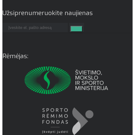
Užsiprenumeruokite naujienas
Rėmėjas: