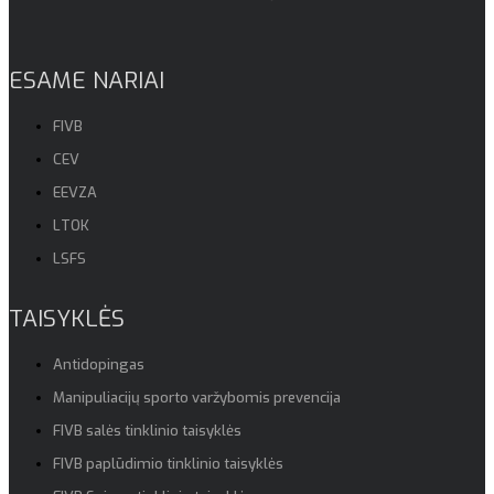
ESAME NARIAI
FIVB
CEV
EEVZA
LTOK
LSFS
TAISYKLĖS
Antidopingas
Manipuliacijų sporto varžybomis prevencija
FIVB salės tinklinio taisyklės
FIVB paplūdimio tinklinio taisyklės