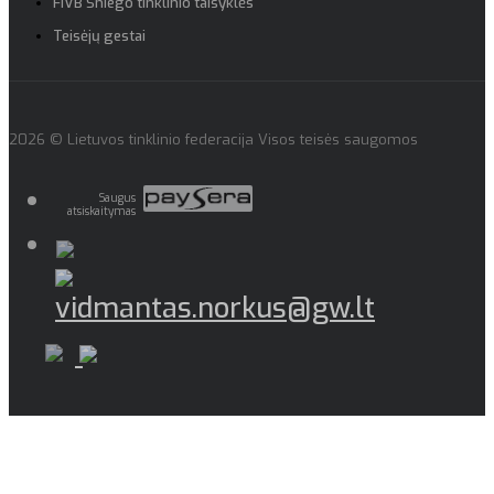
FIVB Sniego tinklinio taisyklės
Teisėjų gestai
2026 © Lietuvos tinklinio federacija Visos teisės saugomos
Saugus
atsiskaitymas