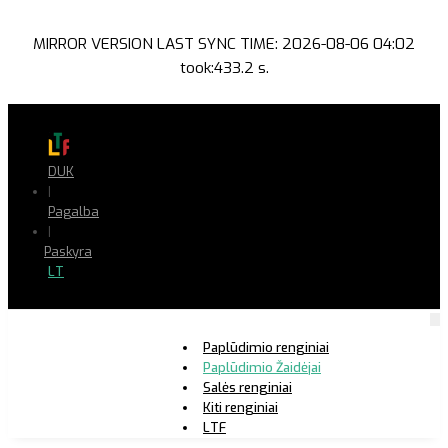
MIRROR VERSION LAST SYNC TIME: 2026-08-06 04:02
took:433.2 s.
DUK
|
Pagalba
|
Paskyra
LT
Paplūdimio renginiai
Paplūdimio Žaidėjai
Salės renginiai
Kiti renginiai
LTF