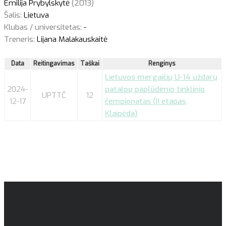
Emilija Prybylskytė
(2013)
Šalis:
Lietuva
Klubas / universitetas:
-
Treneris:
Lijana Malakauskaitė
Data
Reitingavimas
Taškai
Renginys
Lietuvos mergaičių U-14 uždarų
2024-
patalpų paplūdimio tinklinio
UPTTČ
12
12-17
čempionatas (II etapas,
Klaipėda)