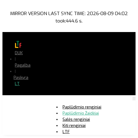
MIRROR VERSION LAST SYNC TIME: 2026-08-09 04:02
took:444.6 s.
DUK
|
Pagalba
|
Paskyra
LT
Paplūdimio renginiai
Paplūdimio Žaidėjai
Salės renginiai
Kiti renginiai
LTF