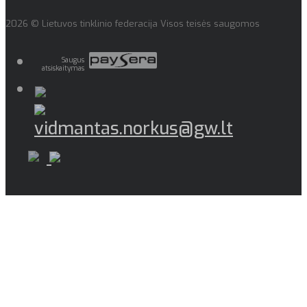
2026 © Lietuvos tinklinio federacija Visos teisės saugomos
Saugus
atsiskaitymas