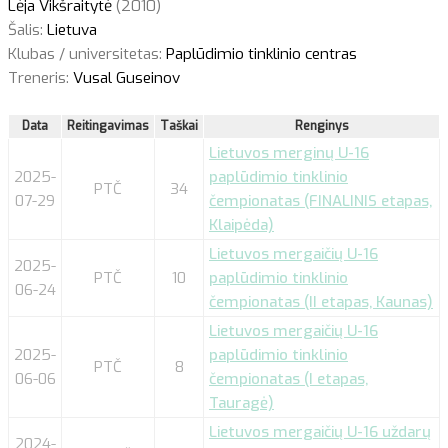
Lėja Vikšraitytė
(2010)
Šalis:
Lietuva
Klubas / universitetas:
Paplūdimio tinklinio centras
Treneris:
Vusal Guseinov
Data
Reitingavimas
Taškai
Renginys
Lietuvos merginų U-16
2025-
paplūdimio tinklinio
PTČ
34
07-29
čempionatas (FINALINIS etapas,
Klaipėda)
Lietuvos mergaičių U-16
2025-
PTČ
10
paplūdimio tinklinio
06-24
čempionatas (II etapas, Kaunas)
Lietuvos mergaičių U-16
2025-
paplūdimio tinklinio
PTČ
8
06-06
čempionatas (I etapas,
Tauragė)
Lietuvos mergaičių U-16 uždarų
2024-