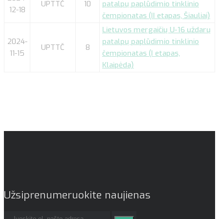
UPTTČ
10
patalpų paplūdimio tinklinio
12-18
čempionatas (II etapas, Šiauliai)
Lietuvos mergaičių U-16 uždarų
2024-
patalpų paplūdimio tinklinio
UPTTČ
8
11-15
čempionatas (I etapas,
Klaipėda)
Užsiprenumeruokite naujienas