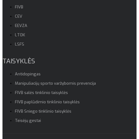
FIVB
CEV
EEVZA
LTOK
LSFS
TAISYKLĖS
Antidopingas
Manipuliacijų sporto varžybomis prevencija
FIVB salės tinklinio taisyklės
FIVB paplūdimio tinklinio taisyklės
FIVB Sniego tinklinio taisyklės
Teisėjų gestai