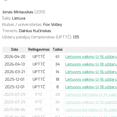
Jonas Miniauskas
(2011)
Šalis:
Lietuva
Klubas / universitetas:
Fox Volley
Treneris:
Dainius Kučinskas
Uždarų patalpų čempionatas (UPTTČ):
135
Data
Reitingavimas
Taškai
2026-04-20
UPTTČ
61
Lietuvos vaikinų U-16 uždarų
2026-04-13
UPTTČ
34
Lietuvos vaikinų U-18 uždar
2026-03-21
UPTTČ
14
Lietuvos vaikinų U-16 uždarų
2025-12-01
UPTTČ
18
Lietuvos vaikinų U-16 uždarų
2025-12-01
UPTTČ
8
Lietuvos vaikinų U-18 uždarų
2025-07-29
PTČ
28
Lietuvos berniukų U-14 papl
2025-07-29
PTČ
34
Lietuvos vaikinų U-16 paplūd
2025-06-06
PTČ
10
Lietuvos berniukų U-16 papl