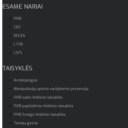
ESAME NARIAI
FIVB
CEV
EEVZA
LTOK
LSFS
TAISYKLĖS
Antidopingas
Manipuliacijų sporto varžybomis prevencija
FIVB salės tinklinio taisyklės
FIVB paplūdimio tinklinio taisyklės
FIVB Sniego tinklinio taisyklės
Teisėjų gestai