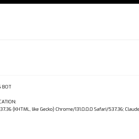
S BOT
CATION:
37.36 (KHTML, like Gecko) Chrome/131.0.0.0 Safari/537.36; Clau