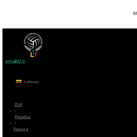
M
info@ltf.lt
Lietuvių
DUK
|
Pagalba
|
Paskyra