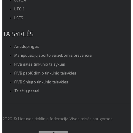
EEVZA
LTOK
LSFS
TAISYKLĖS
Antidopingas
Manipuliacijų sporto varžybomis prevencija
FIVB salės tinklinio taisyklės
FIVB paplūdimio tinklinio taisyklės
FIVB Sniego tinklinio taisyklės
Teisėjų gestai
2026 © Lietuvos tinklinio federacija Visos teisės saugomos