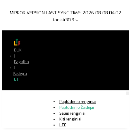
MIRROR VERSION LAST SYNC TIME: 2026-08-08 04:02
took:430.9 s.
DUK
|
Pagalba
|
Paskyra
LT
Paplūdimio renginiai
Paplūdimio Žaidėjai
Salės renginiai
Kiti renginiai
LTF