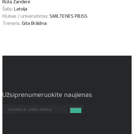
Rūta Zandere
Šalis:
Latvija
Klubas / universitetas:
SMILTENES PBJSS
Treneris:
Gita Brālēna
Užsiprenumeruokite naujienas