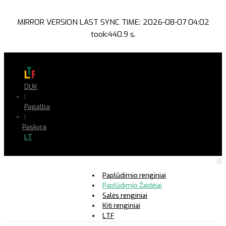
MIRROR VERSION LAST SYNC TIME: 2026-08-07 04:02
took:440.9 s.
DUK
|
Pagalba
|
Paskyra
LT
Paplūdimio renginiai
Paplūdimio Žaidėjai
Salės renginiai
Kiti renginiai
LTF