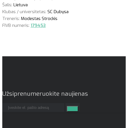
Šalis:
Lietuva
Klubas / universitetas:
SC Dubysa
Treneris:
Modestas Strockis
FIVB numeris:
179453
Užsiprenumeruokite naujienas