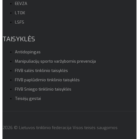
EEVZA
LTOK
LSFS
TAISYKLĖS
Antidopingas
Manipuliacijų sporto varžybomis prevencija
FIVB salės tinklinio taisyklės
FIVB paplūdimio tinklinio taisyklės
FIVB Sniego tinklinio taisyklės
Teisėjų gestai
2026 © Lietuvos tinklinio federacija Visos teisės saugomos