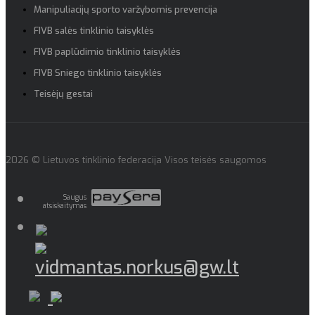
Manipuliacijų sporto varžybomis prevencija
FIVB salės tinklinio taisyklės
FIVB paplūdimio tinklinio taisyklės
FIVB Sniego tinklinio taisyklės
Teisėjų gestai
2026 © Lietuvos tinklinio federacija Visos teisės saugomos
Saugus
atsiskaitymas