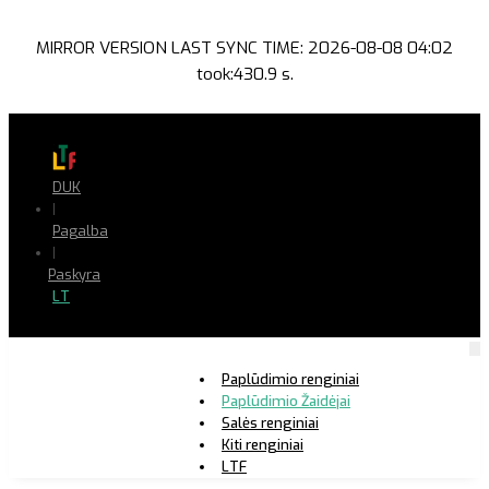
MIRROR VERSION LAST SYNC TIME: 2026-08-08 04:02
took:430.9 s.
DUK
|
Pagalba
|
Paskyra
LT
Paplūdimio renginiai
Paplūdimio Žaidėjai
Salės renginiai
Kiti renginiai
LTF