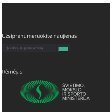
Užsiprenumeruokite naujienas
Rėmėjas: