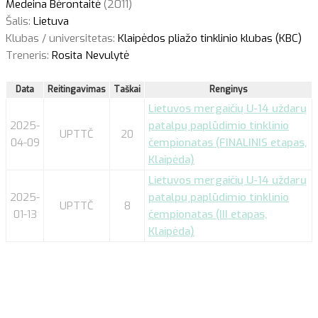
Medeina Bėrontaitė
(2011)
Šalis:
Lietuva
Klubas / universitetas:
Klaipėdos pliažo tinklinio klubas (KBC)
Treneris:
Rosita Nevulytė
Data
Reitingavimas
Taškai
Renginys
Lietuvos mergaičių U-14 uždarų
2025-
patalpų paplūdimio tinklinio
UPTTČ
20
04-09
čempionatas (FINALINIS etapas,
Klaipėda)
Lietuvos mergaičių U-14 uždarų
2025-
patalpų paplūdimio tinklinio
UPTTČ
8
01-13
čempionatas (III etapas,
Klaipėda)