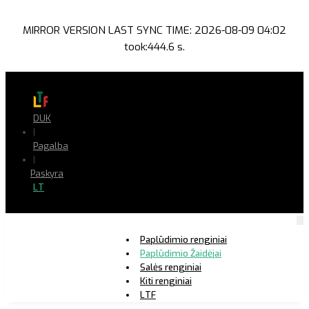
MIRROR VERSION LAST SYNC TIME: 2026-08-09 04:02
took:444.6 s.
DUK
|
Pagalba
|
Paskyra
LT
Paplūdimio renginiai
Paplūdimio Žaidėjai
Salės renginiai
Kiti renginiai
LTF