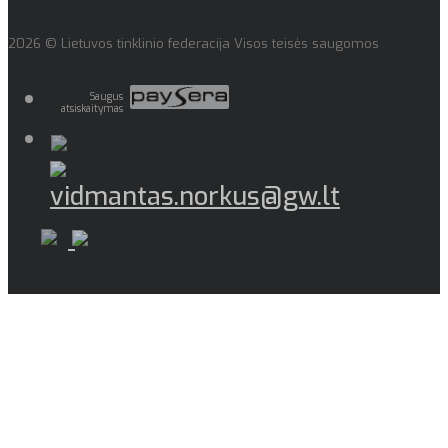
2026 © Lietuvos tinklinio federacija Visos teisės saugomos
Saugus
atsiskaitymas