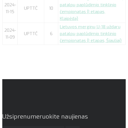
2024-
patalpų paplūdimio tinklinio
UPTTČ
10
11-15
čempionatas (I etapas,
Klaipėda)
Lietuvos merginų U-18 uždarų
2024-
UPTTČ
6
patalpų paplūdimio tinklinio
11-09
čempionatas (I etapas, Šiauliai)
Užsiprenumeruokite naujienas