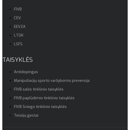
FIVB
CEV
EEVZA
LTOK
LSFS
TAISYKLĖS
Antidopingas
Manipuliacijų sporto varžybomis prevencija
FIVB salės tinklinio taisyklės
FIVB paplūdimio tinklinio taisyklės
FIVB Sniego tinklinio taisyklės
Teisėjų gestai