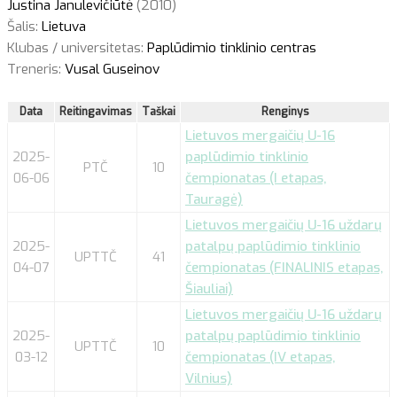
Justina Janulevičiūtė
(2010)
Šalis:
Lietuva
Klubas / universitetas:
Paplūdimio tinklinio centras
Treneris:
Vusal Guseinov
Data
Reitingavimas
Taškai
Renginys
Lietuvos mergaičių U-16
2025-
paplūdimio tinklinio
PTČ
10
06-06
čempionatas (I etapas,
Tauragė)
Lietuvos mergaičių U-16 uždarų
2025-
patalpų paplūdimio tinklinio
UPTTČ
41
04-07
čempionatas (FINALINIS etapas,
Šiauliai)
Lietuvos mergaičių U-16 uždarų
2025-
patalpų paplūdimio tinklinio
UPTTČ
10
03-12
čempionatas (IV etapas,
Vilnius)